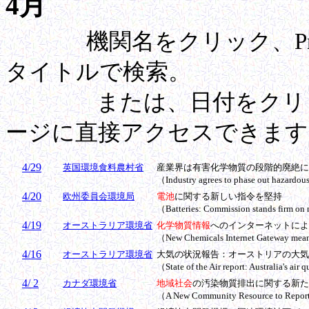
4月
機関名をクリック、Pre
タイトルで検索。
または、日付をクリック
ージに直接アクセスできます
4/29
英国環境食料農村省
産業界は有害化学物質の段階的廃絶に
（Industry agrees to phase out hazardo
4/20
欧州委員会環境局
電池
に関する新しい指令を堅持
（Batteries: Commission stands firm on
4/19
オーストラリア環境省
化学物質情報
へのインターネットによ
（New Chemicals Internet Gateway means
4/16
オーストラリア環境省
大気の状況報告：オーストリアの大気
（State of the Air report: Australia's air
4/ 2
カナダ環境省
地域社会
の汚染物質排出に関する新た
（A New Community Resource to Report 