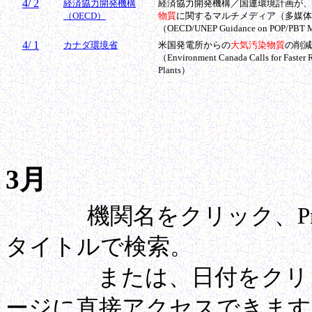
4/ 2
経済協力開発機構
経済協力開発機構／国連環境計画が、
（OECD）
物質
に関するマルチメディア（多媒体
（OECD/UNEP Guidance on POP/PBT Mu
4/ 1
カナダ環境省
米国発電所からの
大気汚染物質
の削減
（Environment Canada Calls for Faster Re
Plants）
3月
機関名をクリック、Pre
タイトルで検索。
または、日付をクリック
ージに直接アクセスできます