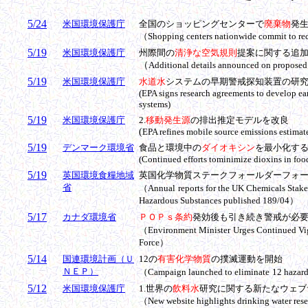
5/24
米国環境保護庁
全国のショッピングセンターで
廃棄物
発
（
Shopping centers nationwide commit to rec
5/19
米国環境保護庁
州際間の
清浄な空気規則
提案に関する追
（
Additional details announced on proposed c
5/19
米国環境保護庁
水道水
システムの早期警戒探知装置の研
(EPA signs research agreements to develop ear
systems)
5/19
米国環境保護庁
2.
移動発生源
の排出推定モデルを改良
(
EPA refines mobile source emissions estima
5/19
デンマーク環境省
食品と環境中の
ダイオキシン
を最小化す
(Continued efforts tominimize dioxins in foo
5/19
英国環境食糧地域
英国化学物質ステークフォールダーフォ
省
（Annual
reports for the UK Chemicals Sta
Hazardous Substances published 189/04）
5/17
カナダ環境省
ＰＯＰｓ条約
発効後も引き続き警戒が必
（Environment Minister
Urges Continued Vi
Force）
5/14
国連環境計画（Ｕ
12の
有害化学物質
の撲滅運動を開始
ＮＥＰ）
（Campaign launched to eliminate
12 hazar
5/12
米国環境保護庁
1.
世界の
飲料水
研究に関する新たなウェブ
（
New website highlights drinking water res