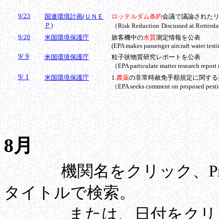
9/23
国連環境計画(ＵＮＥ
ロッテルダム条約
会議で議論された
Ｐ)
（Risk Reduction
Discussed at Rotter
9/20
米国環境保護庁
旅客機中の
水質
測定情報を公表
(EPA makes passenger aircraft water test
9/ 9
米国環境保護庁
粒子状物質
研究レポートを公表
（
EPA particulate matter research report 
9/ 1
米国環境保護庁
1
.
農薬
の非常時赦免手順規定に関する
（
EPA seeks comment on proposed pesti
8月
機関名をクリック、Pre
タイトルで検索。
または、日付をクリック