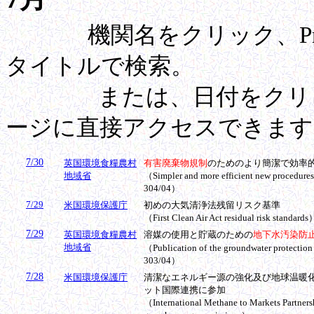
機関名をクリック、Pre
タイトルで検索。
または、日付をクリック
ージに直接アクセスできます
7/30
英国環境食糧農村
有害廃棄物規制
のためのより簡潔で効率
地域省
（Simpler and more efficient new procedure
304/04）
7/29
米国環境保護庁
初めの大気清浄法
残留リスク
基準
（
First Clean Air Act residual risk standards
7/29
英国環境食糧農村
溶媒の使用と貯蔵のための
地下水汚染防
地域省
（Publication of
the groundwater protection 
303/04）
7/28
米国環境保護庁
清潔なエネルギー源の強化及び地球温暖
ット国際連携に参加
（
International Methane to Markets Partners