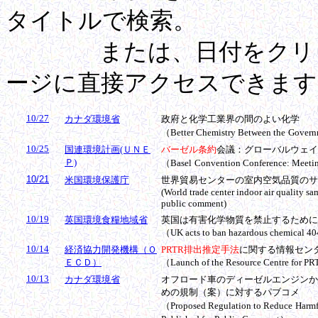
タイトルで検索。
または、日付をクリック
ージに直接アクセスできます
10/27
カナダ環境省
政府と化学工業界の間のよい化学
（Better Chemistry Between the
Govern
10/25
国連環境計画(ＵＮＥ
バーゼル条約
会議：グローバルウェイ
Ｐ)
（Basel
Convention Conference: Meeti
10/21
米国環境保護庁
世界貿易センターの室内空気品質
のサ
(World trade center indoor air quality s
public comment)
10/19
英国環境食糧地域省
英国は有害化学物質を禁止するために
（UK acts to ban hazardous chemical 4
10/14
経済協力開発機構（Ｏ
PRTR排出推定手法
に関する情報セン
ＥＣＤ）
（Launch of the Resource Centre for PR
10/13
カナダ環境省
オフロード車のディーゼルエンジンか
めの規制（案）に対するパブコメ
（Proposed Regulation to Reduce
Harmf