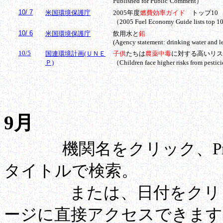
Published for Public
Comment）
10/ 7
米国環境保護庁
2005年度
燃費効率ガイド
トップ
10
（
2005 Fuel Economy Guide lists top 10
10/ 6
米国環境保護庁
飲用水と
鉛
(Agency statement: drinking water and l
10/5
国連環境計画(ＵＮＥ
子供
たちは
農薬中毒
に対する高いリス
Ｐ)
（Children face higher risks from pesti
9月
機関名をクリック、Pre
タイトルで検索。
または、日付をクリック
ージに直接アクセスできます