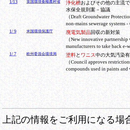
1/13
英国環境食糧農村省
浄化槽
およびその他の主流で
水保全規則案－協議
（Draft Groundwater Protection
non-mains sewerage systems -
1/ 9
米国環境保護庁
廃電気製品
回収の新対策
（New innovative partnership wi
manufacturers to take back e-
1/ 7
欧州委員会環境局
塗料
と
ワニス
中の大気汚染有
（Council approves restrictions
compounds used in paints and
上記の情報をご利用になる場