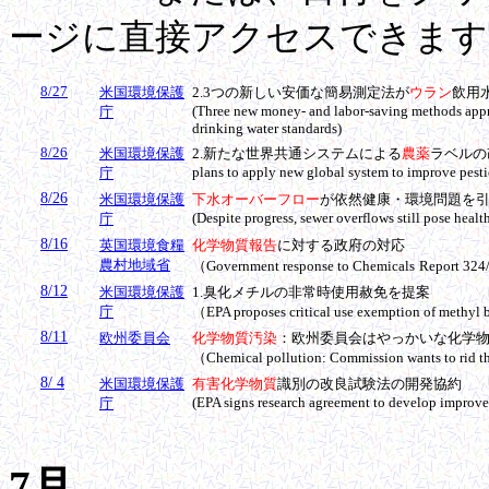
ージに直接アクセスできます
8/27
米国環境保護
2.
3つの新しい安価な簡易測定法が
ウラン
飲用
(Three new money- and labor-saving methods app
庁
drinking water standards)
8/26
米国環境保護
2.
新たな世界共通システムによる
農薬
ラベルの
plans to apply new global system to improve pesti
庁
8/26
米国環境保護
下水オーバーフロー
が依然健康・環境問題を
(Despite progress, sewer overflows still pose heal
庁
8/16
英国環境食糧
化学物質報告
に対する政府の対応
農村地域省
（Government response to Chemicals
Report 32
8/12
米国環境保護
1.
臭化メチル
の非常時使用赦免を提案
庁
（
EPA proposes critical use exemption of methyl
8/11
欧州委員会
化学物質汚染
：欧州委員会はやっかいな化学
（Chemical pollution: Commission wants to rid t
8/ 4
米国環境保護
有害化学物質
識別の改良試験法の開発協約
(EPA signs research agreement to develop improved
庁
7月