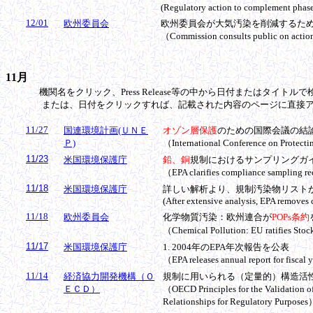
(Regulatory action to complement phase-
12/01
欧州委員会
欧州委員会が大気汚染を削減するた
（Commission consults public on action
11月
機関名をクリック、Press Release等の中から日付またはタイトルで
または、日付をクリックすれば、記載された内容のページに直接ア
11/27
国連環境計画(ＵＮＥ
オゾン層保護
のための国際会議の結
Ｐ)
（International Conference on Protect
11/23
米国環境保護庁
鉛、銅
規制におけるサンプリングガ
（
EPA clarifies compliance sampling re
11/18
米国環境保護庁
詳しい解析より、規制汚染物リスト
(After extensive analysis, EPA removes c
11/18
欧州委員会
化学物質汚染：欧州連合が
POPs条約
（Chemical Pollution: EU
ratifies St
11/17
米国環境保護庁
1. 2004年のEPA年次報告を公表
（
EPA releases annual report for fiscal 
11/14
経済協力開発機構（Ｏ
規制に用いられる（定量的）構造活性
ＥＣＤ）
（OECD Principles for the Validation of
Relationships for Regulatory Purpose