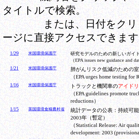
タイトルで検索。
または、日付をクリック
ージに直接アクセスできます
1/29
米国環境保護庁
研究モデルのための新しいガイ
（EPA issues new guidance and dat
1/21
米国環境保護庁
肺がんリスク低減のための室
（EPA urges home testing for 
1/16
米国環境保護庁
トラックと機関車の
アイドリ
（EPA guidelines promote truck
reductions）
1/15
英国環境食糧農村省
統計データの公表：持続可能
2003年（暫定）
（Statistical Release: Air quali
development: 2003 (provision