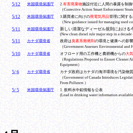
5/12
米国環境保護庁
2.
有害廃棄物
施設付近に人間の暴露を制御
（
Corrective Action Smart Enforcement Stra
5/12
米国環境保護庁
3.購買者に向けの
廃電気用品
管理に関する
（
New guidance issued for managing used co
5/11
米国環境保護庁
新しい清潔な
ディーゼル
規則における
(New clean diesel rule major step in a decade 
5/11
カナダ環境省
政府は
臭素系難燃剤
の環境と健康への影
（Government Assesses
Environmental and H
5/10
カナダ環境省
オフロード用の工作機と農耕機からの
大
（Regulations Proposed to Ensure Cleaner Ai
Equipment）
5/ 6
カナダ環境省
カナダ政府はカナダの海洋環境を汚染物
（Government of Canada Introduces Legislati
From Polluters ）
5/ 5
米国環境保護庁
1.
飲料水中
鉛
情報を公表
(Lead in drinking water information available