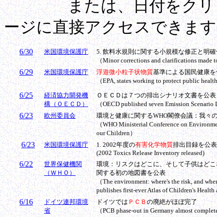
または、日付をクリック
ージに直接アクセスできます
6/30
米国環境保護庁
5.
飲料水規則
に関する小規模な修正と明確
（
Minor corrections and clarifications made 
6/29
米国環境保護庁
浮遊微小粒子状物質
基準による国民健康を
（
EPA
, states working to protect public healt
6/25
経済協力開発機
ＯＥＣＤは７つの排出シナリオ文書を公表
構（ＯＥＣＤ）
（OECD published seven Emission Scenario
6/23
欧州委員会
環境と健康に関するWHO閣僚会議：我々
（WHO Ministerial Conference on Environment
our Children）
6/23
米国環境保護庁
1. 2002年度の
有害化学物質
排出目録を公表
(2002 Toxics Release Inventory released)
6/22
世界保健機関
環境：リスクはどこに、そして子供はどこ
（ＷＨＯ）
関する初の地図書を公表
（The environment: where's the risk, and wher
publishes first-ever Atlas of Children's Heal
6/16
ドイツ連邦環境
ドイツでは
ＰＣＢ
の廃絶がほぼ完了
省
（PCB phase-out in Germany almost comple