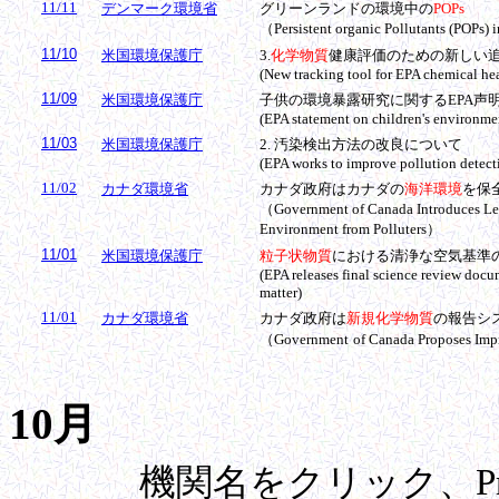
11/11
デンマーク環境省
グリーンランドの環境中の
POPs
（Persistent organic Pollutants (POPs)
11/10
米国環境保護庁
3.
化学物質
健康評価のための新しい
(New tracking tool for EPA chemical he
11/09
米国環境保護庁
子供の環境暴露研究に関する
EPA声
(EPA statement on children's environme
11/03
米国環境保護庁
2. 汚染検出方法の改良について
(EPA works to improve pollution detec
11/02
カナダ環境省
カナダ政府はカナダの
海洋環境
を保
（Government of Canada Introduces Legi
Environment from Polluters）
11/01
米国環境保護庁
粒子状物質
における清浄な空気基準
(EPA releases final science review docum
matter)
11/01
カナダ環境省
カナダ政府は
新規化学物質
の報告シ
（Government
of Canada Proposes Imp
10月
機関名をクリック、Pre