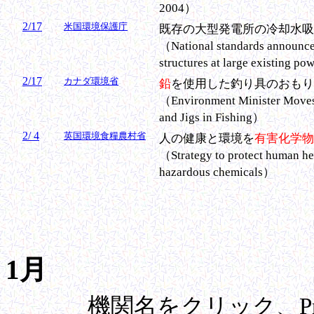
2004）
2/17
米国環境保護庁
既存の大型発電所の冷却水吸
（National standards announced
structures at large existing p
2/17
カナダ環境省
鉛
を使用した釣り具のおもり
（Environment Minister Moves 
and Jigs in Fishing）
2/ 4
英国環境食糧農村省
人の健康と環境を
有害化学物
（Strategy to protect human he
hazardous chemicals）
1月
機関名をクリック、Pre