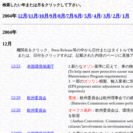
検索したい年または月をクリックして下さい。
2004年
12月
/
11月
/
10月
/
9月
/
8月
/
7月
/
6月
/
5月
/
4月
/
3月
/
2月
/
1月
2004年
12月
機関名をクリック、Press Release等の中から日付またはタイトルで
または、日付をクリックすれば、記載された内容のページに直接ア
12/22
米国環境保護庁
2.新たな
オゾン
基準に応えて、車の検
(To help meet more protective ozone sta
Maintenance Program requirements)
3. 一部の
ガソリン
精製、輸入業者に
(EPA proposes minor adjustment in air to
importers)
12/20
欧州委員会
電池
：欧州委員会は欧州理事会での
（Batteries:Commission welcomes polit
12/20
欧州委員会
オーフス条約
：欧州委員会は、環境
を歓迎
（Aarhus Convention: Commission welc
citizens’involvement in environmental