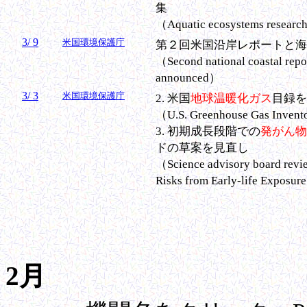
集
（Aquatic ecosystems research
3/ 9
米国環境保護庁
第２回米国沿岸レポートと海
（Second national coastal repo
announced）
3/ 3
米国環境保護庁
2
. 米国
地球温暖化ガス
目録を
（U.S. Greenhouse Gas Invento
3. 初期成長段階での
発がん物
ドの草案を見直し
（Science advisory board revie
Risks from Early-life Exposur
2月