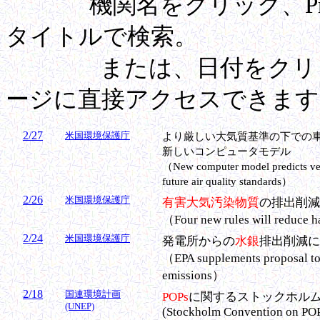
機関名をクリック、Pre
タイトルで検索。
または、日付をクリック
ージに直接アクセスできます
2/27
米国環境保護庁
より厳しい大気質基準の下での
新しいコンピュータモデル
（New computer model predicts veh
future air quality standards）
2/26
米国環境保護庁
有害大気汚染物質
の排出削減
（Four new rules will reduce h
2/24
米国環境保護庁
発電所からの
水銀
排出削減に
（EPA supplements proposal to
emissions）
2/18
国連環境計画
POPs
に関するストックホルム条
(UNEP)
(Stockholm Convention on POPs