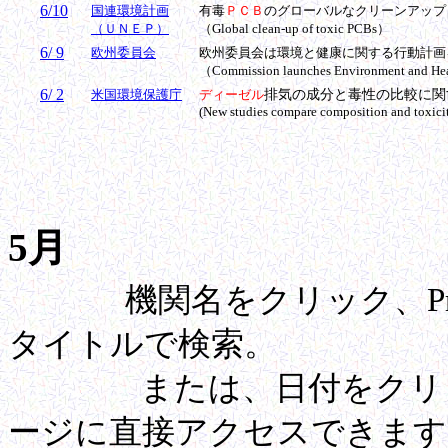
6/10
国連環境計画
有毒
ＰＣＢ
のグローバルなクリーンアップ
（ＵＮＥＰ）
（Global clean-up of toxic PCBs）
6/ 9
欧州委員会
欧州委員会は環境と健康に関する行動計画
（Commission launches Environment and Hea
6/ 2
米国環境保護庁
ディーゼル
排気の成分と毒性の比較に関
(New studies compare composition and toxicit
5月
機関名をクリック、Pre
タイトルで検索。
または、日付をクリック
ージに直接アクセスできます