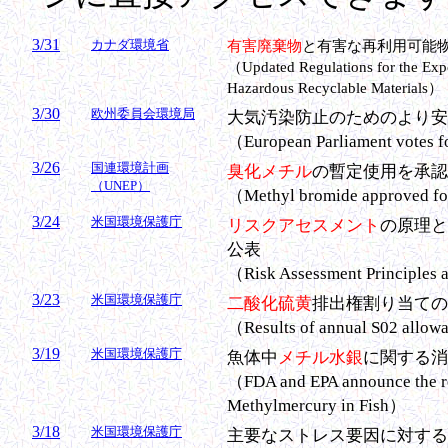
3/31
カナダ環境省
有害廃棄物
と有害な再利用可能
（Updated Regulations for the Exp
Hazardous Recyclable Materials）
3/30
欧州委員会環境局
大気汚染防止のためのより安
（European Parliament votes for
3/26
国連環境計画
臭化メチル
の暫定使用を承認
（UNEP）
（Methyl bromide approved fo
3/24
米国環境保護庁
リスクアセスメント
の原理と
公表
（Risk Assessment Principles a
3/23
米国環境保護庁
二酸化硫黄
排出権割り当ての
（Results of annual S02 allo
3/19
米国環境保護庁
魚体中
メチル水銀
に関する消
（FDA and EPA announce the r
Methylmercury in Fish）
3/18
米国環境保護庁
主要なストレス要因に対する