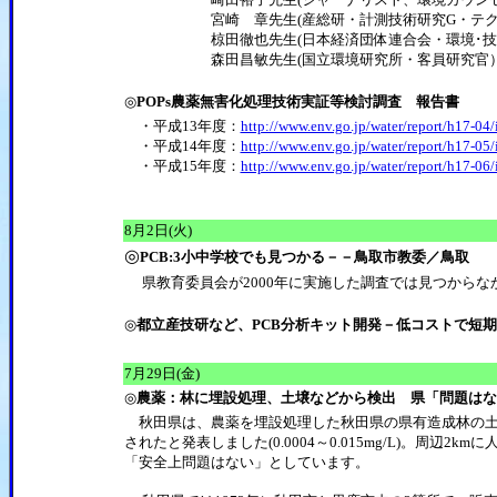
宮崎 章先生(産総研・計測技術研究G・テクニ
椋田徹也先生(日本経済団体連合会・環境･技術
森田昌敏先生(国立環境研究所・客員研究官
◎
POPs農薬無害化処理技術実証等検討調査 報告書
・平成13年度：
http://www.env.go.jp/water/report/h17-04
・平成14年度：
http://www.env.go.jp/water/report/h17-05
・平成15年度：
http://www.env.go.jp/water/report/h17-06
8月2日(火)
◎
PCB:3小中学校でも見つかる－－鳥取市教委／鳥取
県教育委員会が2000年に実施した調査では見つからな
◎
都立産技研など、PCB分析キット開発－低コストで短
7月29日(金)
◎
農薬：林に埋設処理、土壌などから検出 県「問題はな
秋田県は、農薬を埋設処理した秋田県の県有造成林の土
されたと発表しました(0.0004～0.015mg/L)。周辺
「安全上問題はない」としています。