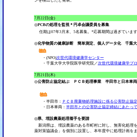
ンを検出したと発表。
7月22日(金)
◎
PCBの処理を監視＊円卓会議委員を募集
任期は07年3月末、5名募集。*応募期間は過ぎていま
◎
化学物質の健康診断 簡単測定、個人データ化 千葉大
・(NPO)
次世代環境健康学センター
・千葉大学大学院医学研究院／
次世代環境健康学プ
7月21日(木)
◎
公害防止協定結ぶ ＰＣＢ処理事業 半田市と日本車両
・半田市：
ＰＣＢ廃棄物処理施設に係る公害防止協
・日本車両：
半田市との公害防止協定締結にあたっ
◎
県、埋設農薬処理着手を要請
新潟県は、埋設農薬のある市町村に対し、無害化処理を
薬対策協議会」を個別に設置し、本年度中に処理計画を