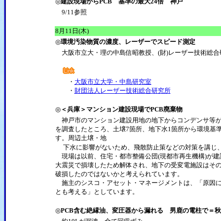
◎
建設現場からPCB 基準の最大24倍 神戸
9/11参照
8月11日(木)
◎
環境汚染物質の濃度、レーザーでスピード測定
大阪市立大・理の中島信昭教授、(財)レーザー技術総合
・
大阪市立大学・中島研究室
・
財団法人レーザー技術総合研究所
◎
＜兵庫＞マンション建設現場でPCB廃棄物
神戸市のマンション建設用地の地下からコンデンサ等が見
を調査したところ、土壌7箇所、地下水1箇所から環境基準を超え
す。周辺土壌・地
下水に影響がないため、飛散防止策などの対策を講じ
現場は以前、住宅・都市整備公団(現都市再生機構)が建
大震災で損壊したため解体され、地下の受変電施設はそ
破損したのではないかと考えられています。
施主のシスコ・アセット・マネージメントは、「原因に
とも考える」としています。
◎
PCB含む絶縁油、変圧器から漏れる 男鹿の電柱で＝秋