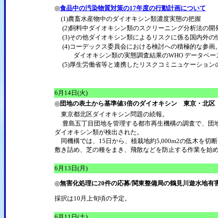
◎
食品中の汚染物質対策の17年度の行動計画について
(1)農畜水産物中のダイオキシン類濃度実態の把握
(2)飼料中ダイオキシン類のスクリーニング分析法の開
(3)その他ダイオキシン類によるリスクに係る国内外の
(4)コーデックス委員会における検討への積極的な参画
ダイオキシン類の実態調査結果のWHO データベー
(5)厚生労働省等と連携したリスクコミニュケーション
6月14日(火)
◎
団地の表土から基準値3倍のダイオキシン 東京・北区
東京都北区ダイオキシン問題の続報。
豊島五丁目団地を管理する都市再生機構の調査で、団地
ダイオキシン類が検出された。
同機構では、15日から、植栽地約5,000m2の低木を切
敷き詰め、芝の種をまき、飛散などを防止する作業を始めた(
6月13日(月)
◎
無害化処理に20件の応募/関東整備局の鶴見川遊水地有
採択は10月上旬頃の予定。
6月11日(土)