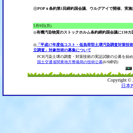
◎
POPｓ条約第1回締約国会議、ウルグアイで開催、実
5月9日(月)
◎
有機汚染物質のストックホルム条約締約国会議に130カ
◎
「平成17年度低コスト・低負荷型土壌汚染調査対策技
立調査」対象技術の募集について
PCB汚染土壌の調査・対策技術の実証試験の公募を始め
国土交通省関東地方整備局の技術公募
(6/9締切)
Copyright ©
日本