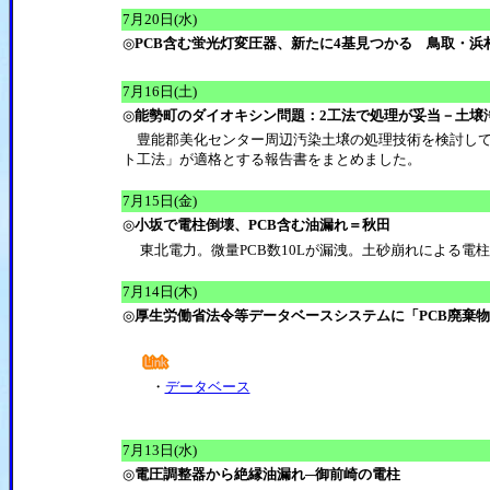
7月20日(水)
◎
PCB含む蛍光灯変圧器、新たに4基見つかる 鳥取・浜
7月16日(土)
◎
能勢町のダイオキシン問題：2工法で処理が妥当－土壌
豊能郡美化センター周辺汚染土壌の処理技術を検討してい
ト工法」が適格とする報告書をまとめました。
7月15日(金)
◎
小坂で電柱倒壊、PCB含む油漏れ＝秋田
東北電力。微量PCB数10Lが漏洩。土砂崩れによる電
7月14日(木)
◎
厚生労働省法令等データベースシステムに「PCB廃棄
・
データベース
7月13日(水)
◎
電圧調整器から絶縁油漏れ─御前崎の電柱