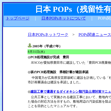
日本 POPs（残留
トップページ
｜
日本POPsネットについて
｜ POPs
日本POPsネットワーク
>
POPs関連ニュー
2005年（平成17年）
8月31日(水)
◎
PCB処理施設が完成 豊田
JESCOが愛知県豊田市に建設していた「豊田PCB廃棄
◎
坂のPCB処理施設 県都計審が建設承認
中国電力が広島県安芸郡坂町に建設を計画している「
市計画審議会は建設を承認しました。
◎
建設工事で遭遇するダイオキシン類汚染土壌対策マニュ
公共工事として実施される建設工事において、敷地内で
た場合の対応方法を示すもの。敷地周辺の汚染拡散を阻
ことを目的としたマニュアルです。