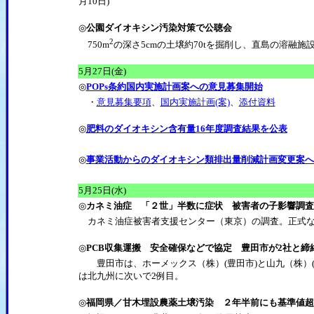
月10日)
◎
公園ダイオキシン汚染対策で公聴会
2
750m
の深さ5cmの土壌約70tを掘削し、直島の溶融施
5月27日(金)
◎
POPs条約国内実施計画案への意見募集開始
・
意見募集要項
、
国内実施計画(案)
、
添付資料
◎
肥料のダイオキシン含有量16年度調査結果を公表
◎
事業活動からのダイオキシン類排出量削減計画変更案へ
5月25日(水)
◎
カネミ油症 「２世」半数に症状 被害者の子影響調査
カネミ油症被害者支援センター（東京）の調査。正式な
◎
PCB収集運搬 安全確保などで協定 豊田市が2社と締
豊田市は、ホーメックス（株）(豊田市)と山九（株）(
は北九州に次いで2例目。
◎
福岡県／甘木埋設農薬土壌汚染 ２年半前にも基準値超