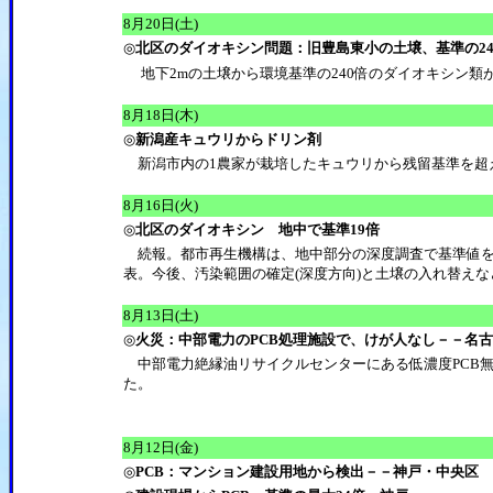
8月20日(土)
◎
北区のダイオキシン問題：旧豊島東小の土壌、基準の24
地下2mの土壌から環境基準の240倍のダイオキシン類
8月18日(木)
◎
新潟産キュウリからドリン剤
新潟市内の1農家が栽培したキュウリから残留基準を超
8月16日(火)
◎
北区のダイオキシン 地中で基準19倍
続報。都市再生機構は、地中部分の深度調査で基準値を
表。今後、汚染範囲の確定(深度方向)と土壌の入れ替え
8月13日(土)
◎
火災：中部電力のPCB処理施設で、けが人なし－－名
中部電力絶縁油リサイクルセンターにある低濃度PCB
た。
8月12日(金)
◎
PCB：マンション建設用地から検出－－神戸・中央区