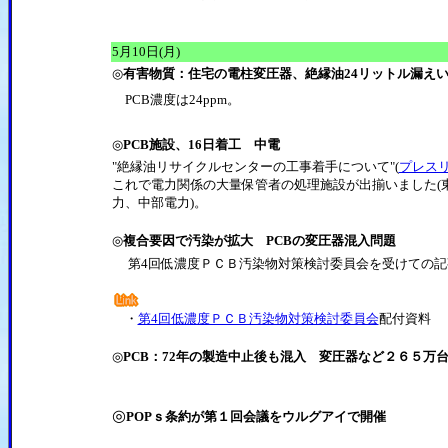
5月10日(月)
◎
有害物質：住宅の電柱変圧器、絶縁油24リットル漏え
PCB濃度は24ppm。
◎
PCB施設、16日着工 中電
"絶縁油リサイクルセンターの工事着手について"(
プレス
これで電力関係の大量保管者の処理施設が出揃いました(
力、中部電力)。
◎
複合要因で汚染が拡大 PCBの変圧器混入問題
第4回低濃度ＰＣＢ汚染物対策検討委員会を受けての記
・
第4回低濃度ＰＣＢ汚染物対策検討委員会
配付資料
◎
PCB：72年の製造中止後も混入 変圧器など２６５万
◎
POPｓ条約が第１回会議をウルグアイで開催