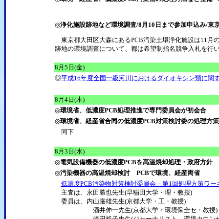
◎
浄化施設跡地など環境調査/8月10日まで参加申込み/東
東京都大田区大森にあるPCB汚染土壌浄化施設は11月
跡地の環境調査について、都は希望制指名競争入札を行い
8月5日(金)
◎
平成16年度全国一級河川におけるダイオキシン類に関
8月4日(木)
◎
環境省、低濃度PCB処理推進で専門委員会が初会合
◎
環境省、経産省合同の低濃度PCB対策検討委の処理方
同下
8月3日(水)
◎
電気設備機器の低濃度PCBを高温焼却処理・政府方針
◎
汚染機器の高温焼却検討 PCBで環境、経産両省
低濃度PCB汚染物対策検討委員会－第1回処理方策ワー
主査は、永田勝也先生(早稲田大学・理・教授)
委員は、内山厳雄先生(京都大学・工・教授)
酒井伸一先生(京都大学・環境保全セ・教授)
崎田裕子先生(ジャーナリスト、環境カウンセ