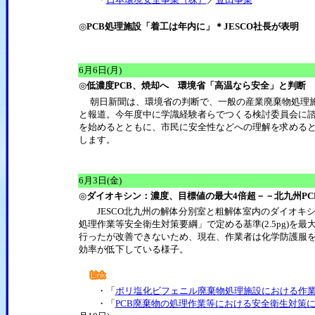
◎
PCB処理施設「着工は年内に」＊JESCO社長が表明
6月6日(月)
◎
低濃度PCB、焼却へ 環境省「高温なら安全」と判断
朝日新聞は、環境省の判断で、一般の産業廃棄物処理施
と報道。今年度中に学識経験者らでつくる検討委員会に
を始めるとともに、市民に安全性などへの理解を求める
します。
6月3日(金)
◎
ダイオキシン：濃度、目標値の最大4倍超－－北九州PC
JESCO北九州の解体分別室と粗解体室内のダイオキシ
処理作業等安全衛生対策要綱」で定める基準(2.5pg)を
行ったが改善できないため、現在、作業者は化学防護服
効率が低下している様子。
・「
ポリ塩化ビフェニル廃棄物処理施設における作
・「
PCB廃棄物の処理作業等における安全衛生対策