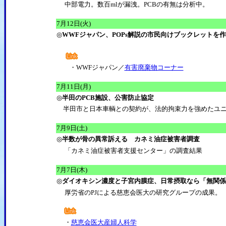
中部電力。数百mlが漏洩。PCBの有無は分析中。
7月12日(火)
◎
WWFジャパン、POPs解説の市民向けブックレットを
・WWFジャパン／
有害廃棄物コーナー
7月11日(月)
◎
半田のPCB施設、公害防止協定
半田市と日本車輌との契約が、法的拘束力を強めたユニ
7月9日(土)
◎
半数が骨の異常訴える カネミ油症被害者調査
「カネミ油症被害者支援センター」の調査結果
7月7日(木)
◎
ダイオキシン濃度と子宮内膜症、日常摂取なら「無関係
厚労省のPJによる慈恵会医大の研究グループの成果。
・
慈恵会医大産婦人科学