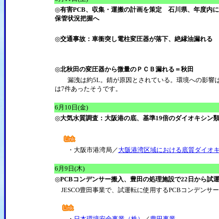
◎
有害PCB、収集・運搬の計画を策定 石川県、年度内
保管状況把握へ
◎
交通事故：車衝突し電柱変圧器が落下、絶縁油漏れる 
◎
北秋田の変圧器から微量のＰＣＢ漏れる＝秋田
漏洩は約5L。錆が原因とされている。環境への影響は
は7件あったそうです。
6月10日(金)
◎
大気水質調査：大阪港の底、基準19倍のダイオキシン類
・大阪市港湾局／
大阪港湾区域における底質ダイオキ
6月9日(木)
◎
PCBコンデンサー搬入、豊田の処理施設で22日から試
JESCO豊田事業で、試運転に使用するPCBコンデンサ
・
日本環境安全事業（株）
／
豊田事業