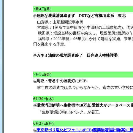
7月4日(月)
◎
危険な農薬清算進まず DDTなど有機塩素系 東北
山形県：山形新聞記事参照
宮城県：1箇所で集中保管(小牛田町の工場敷地内)。周
秋田県：埋設当時の書類を紛失し、埋設箇所2箇所のう
福島県：2003年度～06年度にかけて処理を実施。来年
円を拠出する予定。
◎
カネミ油症の現地調査終了 日弁連人権擁護委
7月1日(金)
◎
鳥取・青谷中の照明灯にPCB
前年度の調査では見つからなかった。市内の古い学校に
6月30日(木)
◎
環境汚染解明へ生物標本10万点 愛媛大がデータベース
「生物環境試料(ES)バンク」が着工。
6月27日(月)
◎
東京都ポリ塩化ビフェニル(PCB)廃棄物処理計画(案)に