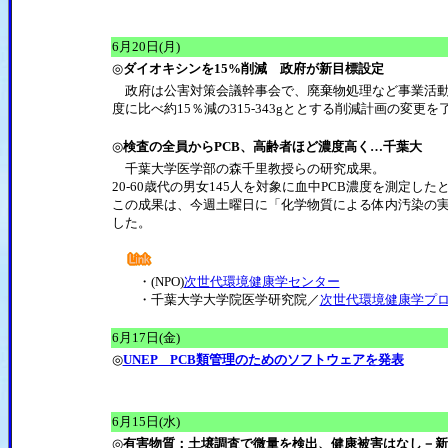
6月20日(月)
◎
ダイオキシンを15%削減 政府が新目標設定
政府は公害対策会議幹事会で、廃棄物処理など事業活動に伴
度に比べ約15％減の315-343gととする削減計画の変更を
◎
検査の全員からPCB、高齢者ほど濃度高く…千葉大
千葉大学医学部の森千里教授らの研究成果。
20-60歳代の男女145人を対象に血中PCB濃度を測定し
この成果は、今週土曜日に「化学物質による体内汚染の実態
した。
・(NPO)
次世代環境健康学センター
・千葉大学大学院医学研究院／
次世代環境健康学プ
6月17日(金)
◎
UNEP PCB類管理のためのソフトウェアを発表
6月15日(水)
◎
有害物質：土壌調査で微量を検出、健康被害はなし－新