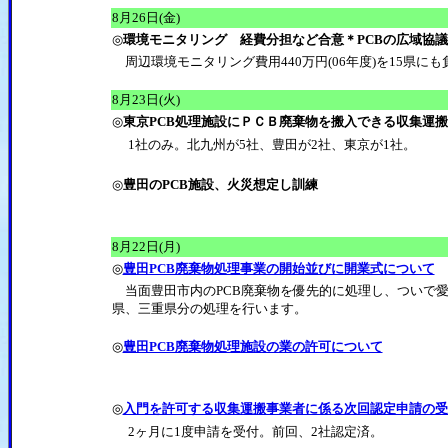
8月26日(金)
◎
環境モニタリング 経費分担など合意＊PCBの広域協議
周辺環境モニタリング費用440万円(06年度)を15県に
8月23日(火)
◎
東京PCB処理施設にＰＣＢ廃棄物を搬入できる収集運
1社のみ。北九州が5社、豊田が2社、東京が1社。
◎
豊田のPCB施設、火災想定し訓練
8月22日(月)
◎
豊田PCB廃棄物処理事業の開始並びに開業式について
当面豊田市内のPCB廃棄物を優先的に処理し、ついで
県、三重県分の処理を行います。
◎
豊田PCB廃棄物処理施設の業の許可について
◎
入門を許可する収集運搬事業者に係る次回認定申請の受付
2ヶ月に1度申請を受付。前回、2社認定済。