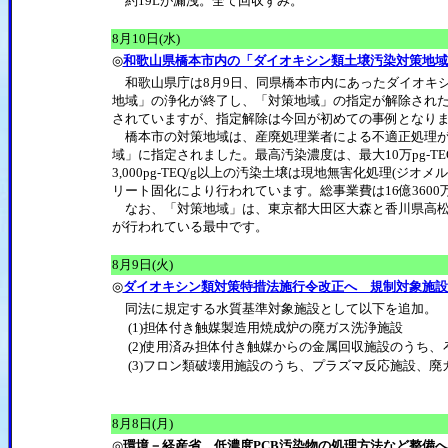
約19Lが漏洩。全て回収ずみ。
8月10日(水)
◎
和歌山県橋本市内の「ダイオキシン類土壌汚染対策地域
和歌山県庁は8月9日、同県橋本市内にあったダイオキ
地域」の浄化が終了し、「対策地域」の指定が解除された
されていますが、指定解除は今回が初めての事例となり
橋本市の対策地域は、産廃処理業者による不適正処理が原因で
域」に指定されました。最高汚染濃度は、最大10万pg-TE
3,000pg-TEQ/g以上の汚染土壌は現地無害化処理(ジオメルト
リート固化により行われています。総事業費は16億3600万
なお、「対策地域」は、東京都大田区大森と香川県高松
が行われている最中です。
8月9日(火)
◎
ダイオキシン類対策特措法施行令改正へ 規制対象施設
同法に規定する水質基準対象施設として以下を追加。
(1)担体付き触媒製造用焼成炉の廃ガス洗浄施設
(2)使用済み担体付き触媒からの金属回収施設のうち
(3)フロン類破壊用施設のうち、プラズマ反応施設、
8月8日(月)
◎
環境－経産省、低濃度PCB汚染物の処理方法など整備