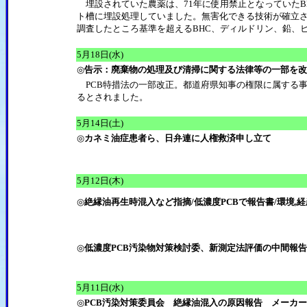
埋設されていた農薬は、71年に使用禁止となっていたBH
ト槽に埋設処理していました。無害化できる技術が確立
調査したところ基準を超えるBHC、ディルドリン、鉛、
5月18日(水)
◎
告示：廃棄物の処理及び清掃に関する法律等の一部を改
PCB特措法の一部改正。都道府県知事の権限に属する
るとされました。
5月14日(土)
◎
カネミ油症患者ら、日弁連に人権救済申し立て
5月12日(木)
◎
絶縁油再生時混入など指摘/低濃度PCBで報告書/環境,
◎
低濃度PCB汚染物対策検討委、新測定法評価の中間報
5月11日(水)
◎
PCB汚染対策委員会 絶縁油混入の原因報告 メーカ