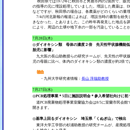
秋田県では1972年に秋田市と男鹿市内の2箇所で、販
の指導の元に埋設処理していました。埋設した農薬は、D
などですが、秋田県の場合は、各農薬がどのくらいの量
7/4の河北新報の報道によれば、埋設当時の書類を紛失
きなかった、とありました。この昨年再発見した地点を
により、周辺の土壌や地下水の一部を汚染していること
7月28日(木)
◎
ダイオキシン類 母体の濃度２倍 先天性甲状腺機能
胎児に影響」
九大医の長山助教授らの研究チームが、先天性の甲状腺
児の母親に比べ、体内のダイオキシン類の濃度が約2倍で
・九州大学研究者情報：
長山 淳哉助教授
7月27日(水)
◎
PCB処理事業＊5日に施設説明会＊参入希望社向けに初
道PCB廃棄物処理事業室蘭協力会は8/5に室蘭市民会
開きます。
◎
基準上回るダイオキシン 埼玉県「くぬぎ山」で検出
東洋大学工学部の杉浦助教授の研究チームが、産廃処理