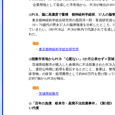
企業用地として造成した市有地から、PCBが検出(0.001
◎
PCB、脳に高濃度で蓄積 都神経科学総研、37人の脳
東京都神経科学総合研究所の黒田洋一郎・客員研究員ら
10～70歳代の男女37人の脳脊髄液を分析したところ、OH
ていきたい。OH-PCBは、PCBが体内で代謝されて生
れた。
・
東京都神経科学総合研究所
◎
稲敷市有地からPCB 「心配ない」3か月公表せず＝茨城
茨城県稲敷市が購入した倉庫内に不法投棄されたPCB
し、適切な時期に処理を委託するとのこと。倉庫は、整
保管物」の保管・処理費用として約800万円を受け取って
計約7個からPCBが検出。
・
茨城県稲敷市
◎
「百年の負債 岐阜市・産廃不法投棄事件」《第5部》「
い代償