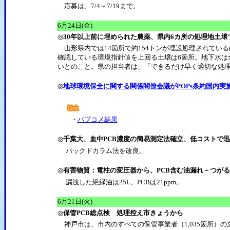
応募は、7/4～7/19まで。
6月24日(金)
◎
30年以上前に埋められた農薬、県内6カ所の処理地土
山形県内では14箇所で約154トンが埋設処理されている
確認している環境指針値を上回る土壌は6箇所。地下水は
いとのこと。県の担当者は、「できるだけ早く適切な処
◎
地球環境保全に関する関係閣僚会議がPOPs条約国内実
・
パブコメ結果
◎
千葉大、血中PCB濃度の簡易測定法確立、低コストで迅
パックドカラム法を改良。
◎
有害物質：電柱の変圧器から、PCB含む油漏れ－つが
漏洩した絶縁油は25L、PCBは21ppm。
6月21日(火)
◎
保管PCB総点検 処理控え市きょうから
神戸市は、市内のすべての保管事業者（1,035箇所）の