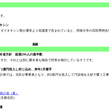
ます。
キシン
、ダイオキシン類が通常より高濃度で含まれていると、摂南大学の宮田秀明先
省方針 延期299人の過半数
ますが、それとは別に農水省も独自で対策を検討しているそうです。
2億円投入し封じ込め、来年2月着手
画では、北区が事業者となり、約2億円を投入して汚染地を土砂で覆う工事
策計画（案）
東京都北区)
場