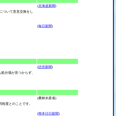
(
北海道新聞
)
どについて意見交換をし
(
毎日新聞
)
(
読売新聞
)
入処分場が見つからず、
(農林水産省)
同程度とのことです。
(
熊本日日新聞
)