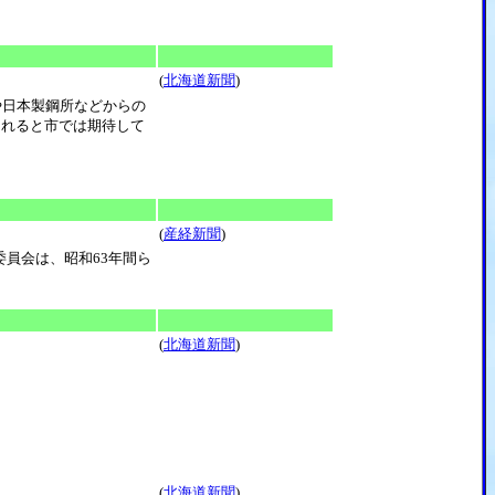
(
北海道新聞
)
や日本製鋼所などからの
まれると市では期待して
。
(
産経新聞
)
員会は、昭和63年間ら
(
北海道新聞
)
(
北海道新聞
)