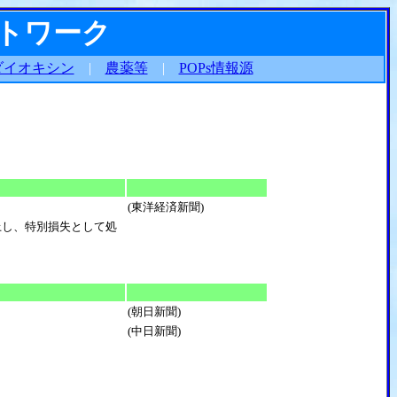
ットワーク
ダイオキシン
|
農薬等
|
POPs情報源
(東洋経済新聞)
計上し、特別損失として処
(朝日新聞)
(中日新聞)