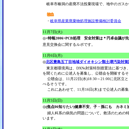
岐阜市椿洞の産廃不法投棄現場で、地中のガスから
・
岐阜県産業廃棄物処理施設整備検討委員会
11月7日(火)
◎
<特報2006>PCB処理 安全対策は＊円卓会議
意見交換会に関するルポです。
11月6日(月)
◎
北区豊島五丁目地域ダイオキシン類土壌汚染対策
東京都環境局は、DXNs対策特別措置法に基づき
を聞くために公述人を募集し、公聴会を開催するそ
公聴会は、11月22日(水)18:30～21:00
べるそうです。
これにあわせて、11月16日(木)まで公述人の募
11月5日(日)
◎
(焦点06知りたい)健康不安、子・孫にも カネミ
婦人科系の病気の問題について。救済のための特
います。