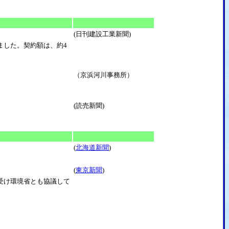
(日刊建設工業新聞)
ました。契約額は、約4
（京浜河川事務所）
(読売新聞)
(
北海道新聞
)
(
東京新聞
)
受け環境省とも協議して