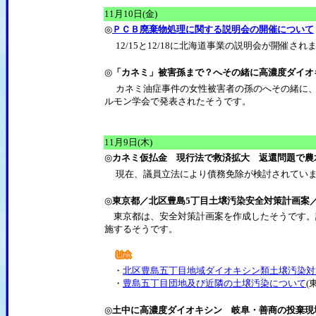
11月10日(金)
◎
ＰＣＢ廃棄物処理に関する説明会の開催について
12/15と12/18に北海道事業の説明会が開催され
◎
「カネミ」被害孫まで？へその緒に高濃度ダイオ
カネミ油症事件の女性被害者の孫のへその緒に
ルモン学会で発表されたそうです。
11月9日(木)
◎
カネミ仮払金 現行法で救済拡大 返還問題で農水
現在、議員立法により債務免除が検討されてい
◎
東京都／北区豊島5丁目土壌汚染安全対策計画案／
東京都は、安全対策計画案を作成したそうです。計
施するそうです。
・
北区豊島五丁目地域ダイオキシン類土壌汚染対
・
豊島五丁目団地及び近隣の土壌汚染について
(
◎
土中に高濃度ダイオキシン 岐阜・善商の投棄現