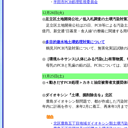
・
半田市PCB処理監視委員会
12月26日(火)
◎
足立区土地開発公社／低入札調査の土壌汚染対策
足立区土地開発公社は25日、PCB等による汚染
億円。新交通"日暮里・舎人線"の整備に関連する用地約
◎
多目的遊水地土壌処理対策について
鶴見川PCB汚染対策について、無害化実証試験の
◎
［環境ルネサンス]人体にみる汚染(上)有害物質、
母乳のPCBと乳歯の鉛の話。PCBについては、
11月25日(土)
◎
＜動きだすPCB処理＞カネミ油症被害者支援団
◎
ダイオキシン『土壌、掘削除去を』北区
豊島ダイオキシン類問題で、都が作成した汚染対策
年内に計画を作り、来年2月に着工、再来年3月ま
・
北区豊島五丁目地域ダイオキシン類土壌汚染