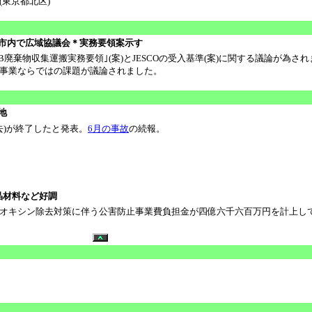
(東京都北区)
＊市内で広域協議会＊実務要領案示す
廃棄物収集運搬実務要領｣(案)とJESCOの受入基準(案)に関する議論が為さ
事業ならではの課題が議論されました。
地
去)が終了したと発表。
6月の事故
の続報。
晶材料など好調
オキシン除去対策に伴う公害防止事業費負担金が四億六千六百万円を計上し