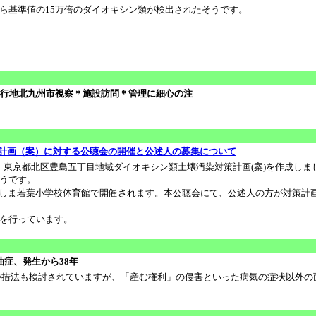
基準値の15万倍のダイオキシン類が検出されたそうです。
が先行地北九州市視察＊施設訪問＊管理に細心の注
計画（案）に対する公聴会の開催と公述人の募集について
、東京都北区豊島五丁目地域ダイオキシン類土壌汚染対策計画(案)を作成しま
うです。
に北区立としま若葉小学校体育館で開催されます。本公聴会にて、公述人の方が対策計
集を行っています。
油症、発生から38年
措法も検討されていますが、「産む権利」の侵害といった病気の症状以外の