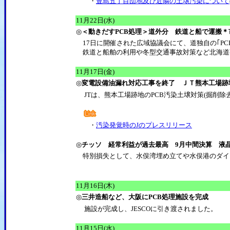
・
豊島五丁目団地及び近隣の土壌汚染について
11月22日(水)
◎
＜動きだすPCB処理＞道外分 鉄道と船で運搬
17日に開催された広域協議会にて、道独自の｢PCB
鉄道と船舶の利用や冬型交通事故対策など北海道
11月17日(金)
◎
変電設備油漏れ対応工事を終了 ＪＴ熊本工場跡
JTは、熊本工場跡地のPCB汚染土壌対策(掘削除
・
汚染発覚時のJのプレスリリース
◎
チッソ 経常利益が過去最高 9月中間決算 液
特別損失として、水俣湾埋め立てや水俣港のダイ
11月16日(木)
◎
三井造船など、大阪にPCB処理施設を完成
施設が完成し、JESCOに引き渡されました。
11月15日(水)