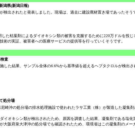
潟県(新潟日報)
Bが検出されたと発表しました。現場は、過去に建設廃材置き場であったそう
した枯葉剤によるダイオキシン類の被害を克服するために220万ドルを投じ
術の実証、被害者への医療サービスの提供等を行っていくそうです。
主検査
施した結果、サンプル全体の6.6%から基準値を超えるヘプタクロルが検出さ
て処分場
尼崎沖の処分場の排水処理施設で使われたラサ工業（株）が製造した凝集剤から4
TEQ/L)のダイオキシン類が検出されたため、原因を調査した結果、凝集剤である
が大阪府泉大津沖の処分場でも確認されたため、環境省はこの凝集剤のメー