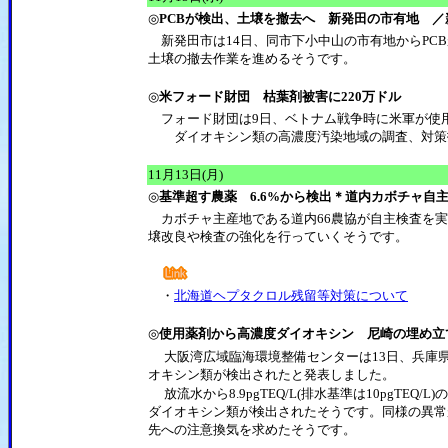
◎
PCBが検出、土壌を撤去へ 新発田の市有地 ／新
新発田市は14日、同市下小中山の市有地からPC
土壌の撤去作業を進めるそうです。
◎
米フォード財団 枯葉剤被害に220万ドル
フォード財団は9日、ベトナム戦争時に米軍が使用
ダイオキシン類の高濃度汚染地域の調査、対策技
11月13日(月)
◎
基準超す農薬 6.6%から検出＊道内カボチャ自
カボチャ主産地である道内66農協が自主検査を実
壌改良や検査の強化を行っていくそうです。
・
北海道ヘプタクロル残留等対策について
◎
使用薬剤から高濃度ダイオキシン 尼崎の埋め立
大阪湾広域臨海環境整備センターは13日、兵庫県
オキシン類が検出されたと発表しました。
放流水から8.9pgTEQ/L(排水基準は10pg
ダイオキシン類が検出されたそうです。同様の異常
先への注意換気を求めたそうです。