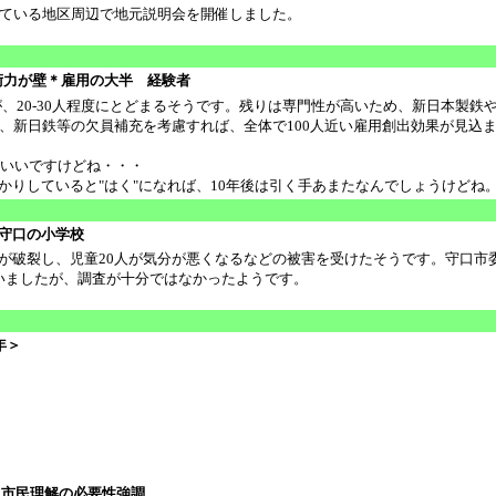
ている地区周辺で地元説明会を開催しました。
技術力が壁＊雇用の大半 経験者
、20-30人程度にとどまるそうです。残りは専門性が高いため、新日本製鉄
、新日鉄等の欠員補充を考慮すれば、全体で100人近い雇用創出効果が見込
いいですけどね・・・
っかりしていると"はく"になれば、10年後は引く手あまたなんでしょうけどね
 守口の小学校
が破裂し、児童20人が気分が悪くなるなどの被害を受けたそうです。守口市委
ていましたが、調査が十分ではなかったようです。
年＞
＊市民理解の必要性強調