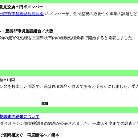
・意見交換＊円卓メンバー
州市PCB処理監視委員会
"のメンバーが、住民監視の必要性や事業の課題な
へ－豊能郡環境施設組合／大阪
物の無害化処理を三重県板市内の産廃処理業者で開始すると発表しました。
品＝山口
類を検出した問題で、県はPCB製品が原因であると明らかにしました。受
実態調査の結果について
ダイオキシン類実態調査の結果が公表されました。平成16年度までの調査と
で質問相次ぐ 再度開催へ／熊本