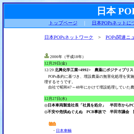
日本 P
トップページ
｜
日本POPsネットに
日本POPsネットワーク
>
POPs関連ニ
2006年（平成18年）
12月29日(金)
12/29
北興化学工業<4992> 農薬にポジティブ
POPs条約に基づき、埋設農薬の無害化処理を実施す
理するそうです。
自社で昭和47～48年にかけて埋設処理していた
12月27日(水)
◎
日本車両製造社長「社員を処分」 半田市からP
◎
不安や危惧ぬぐえぬ PCB事故で 半田市議会
・
日本車輌