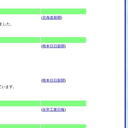
(
北海道新聞
)
れました。
(
熊本日日新聞
)
(
熊本日日新聞
)
ています。
(
化学工業日報
)