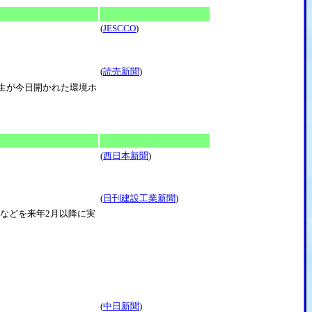
(
JESCCO
)
(
読売新聞
)
生が今日開かれた環境ホ
(
西日本新聞
)
(
日刊建設工業新聞
)
などを来年2月以降に実
(
中日新聞
)