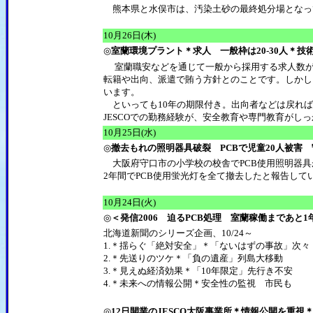
熊本県と水俣市は、汚染土砂の最終処分場となっ
10月26日(木)
◎
室蘭環境プラント＊求人 一般枠は20-30人＊
室蘭職安などを通じて一般から採用する求人数が
転籍や出向、派遣で賄う方針とのことです。しかし
います。
といっても10年の期限付き。出向者などは戻れば
JESCOでの勤務経験が、安全教育や専門教育がし
10月25日(水)
◎
撤去もれの照明器具破裂 PCBで児童20人被害
大阪府守口市の小学校の校舎でPCB使用照明器具
2年間でPCB使用蛍光灯を全て撤去したと報告し
10月24日(火)
◎
＜発信2006 迫るPCB処理 室蘭稼働まであと1
北海道新聞のシリーズ企画、10/24～
1.＊揺らぐ「絶対安全」＊「ないはずの事故」次々
2.＊先送りのツケ＊「負の遺産」列島大移動
3.＊見えぬ経済効果＊「10年限定」先行き不安
4.＊未来への情報公開＊安全性の監視 市民も
◎
12日開業のJESCO大阪事業所＊情報公開を重視