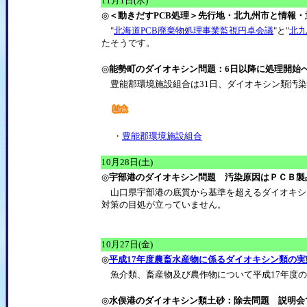
11月1日(水)
◎
＜動きだすPCB処理＞先行地・北九州市と情報
"
北海道PCB廃棄物処理事業監視円卓会議
"と"
北九
たそうです。
◎
能勢町のダイオキシン問題：6日以降に処理開始
豊能郡環境施設組合は31日、ダイオキシン類汚染
・
豊能郡環境施設組合
10月28日(土)
◎
宇部港のダイオキシン問題 汚染原因はＰＣＢ製
山口県宇部港の底質から基準を超えるダイオキシン
対策の目処が立っていません。
10月27日(金)
◎
平成17年度農畜水産物に係るダイオキシン類の
魚介類、畜産物及び農作物について平成17年度の
◎
水俣港のダイオキシン類土砂：除去問題 説明会