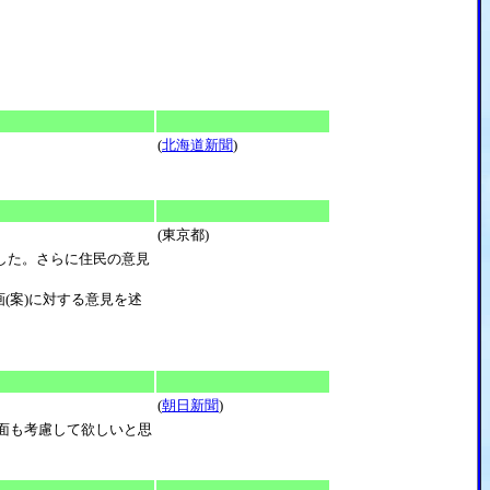
(
北海道新聞
)
(東京都)
した。さらに住民の意見
画(案)に対する意見を述
(
朝日新聞
)
面も考慮して欲しいと思