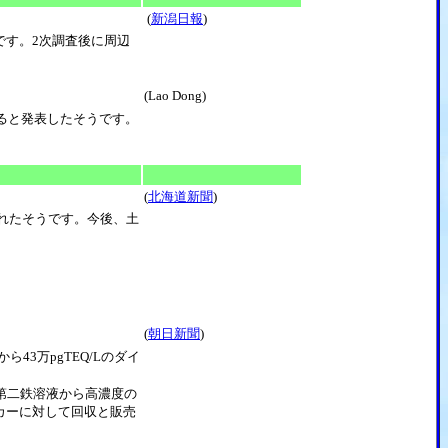
(
新潟日報
)
です。2次調査後に周辺
(Lao Dong)
ると発表したそうです。
(
北海道新聞
)
れたそうです。今後、土
(
朝日新聞
)
3万pgTEQ/Lのダイ
塩化第二鉄溶液から高濃度の
カーに対して回収と販売