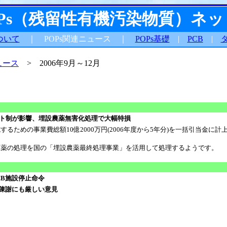
OPs（残留性有機汚染物質）ネ
ついて
｜ POPs関連ニュース ｜
POPs基礎
|
PCB
|
ュース
> 2006年9月～12月
リスト制が影響、埋設農薬無害化処理で大幅特損
るための事業費総額10億2000万円(2006年度から5年分)を一括引当金に
農薬の処理を国の「埋設農薬最終処理事業」を活用して処理するようです。
CB施設停止命令
 陳謝にも厳しい意見