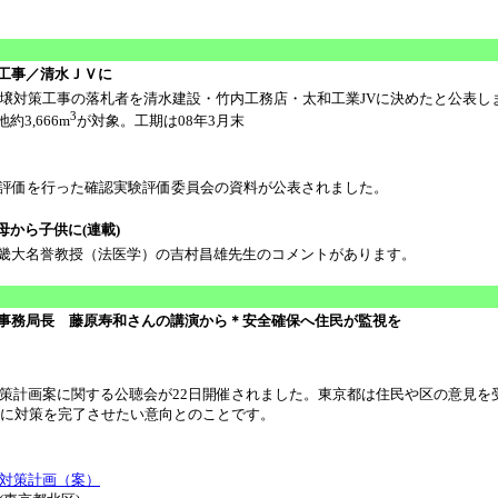
工事／清水ＪＶに
土壌対策工事の落札者を清水建設・竹内工務店・太和工業JVに決めたと公表し
3
3,666m
が対象。工期は08年3月末
評価を行った確認実験評価委員会の資料が公表されました。
母から子供に(連載)
近畿大名誉教授（法医学）の吉村昌雄先生のコメントがあります。
体事務局長 藤原寿和さんの講演から＊安全確保へ住民が監視を
計画案に関する公聴会が22日開催されました。東京都は住民や区の意見を
でに対策を完了させたい意向とのことです。
対策計画（案）