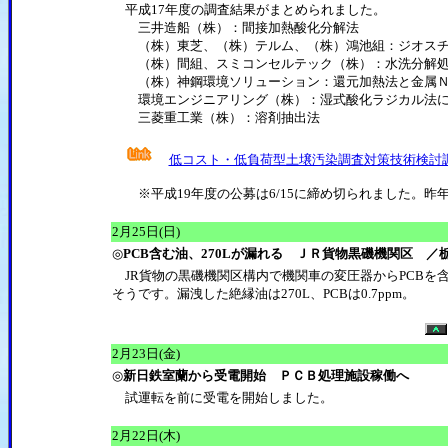
平成17年度の調査結果がまとめられました。
三井造船（株）：間接加熱酸化分解法
（株）東芝、（株）テルム、（株）鴻池組：ジオスチ
（株）間組、スミコンセルテック（株）：水洗分解処
（株）神鋼環境ソリューション：還元加熱法と金属Ｎ
環境エンジニアリング（株）：湿式酸化ラジカル法によ
三菱重工業（株）：溶剤抽出法
低コスト・低負荷型土壌汚染調査対策技術検討
※平成19年度の公募は6/15に締め切られました。昨
2月25日(日)
◎
PCB含む油、270Lが漏れる ＪＲ貨物黒磯機関区 ／
JR貨物の黒磯機関区構内で機関車の変圧器からPCBを
そうです。漏洩した絶縁油は270L、PCBは0.7ppm。
2月23日(金)
◎
新日鉄室蘭から受電開始 ＰＣＢ処理施設稼働へ
試運転を前に受電を開始しました。
2月22日(木)