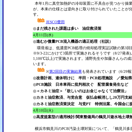
本年1月に真空加熱炉の冷却装置に不具合が見つかり操
が、本来の仕様とは逆向きに取り付けられていたことが
す。
JESCO豊田
◎
まだ残された課題は多い 油症救済策
4
月11日(水)
◎
進むか微量PCB混入機器の適正処理（社説）
環境省は、低濃度PCB処理の焼却処理実証試験の第3回
※9/3-22にかけて3箇所で実施されるそうです（8/27発
1,100℃以上)で実施されます。浦野先生や加藤さんら
います。
※
第2回目の実施結果
も発表されています（6/29報
◎
改善計画、連休明けに 半田・PCB処理施設 ／愛知県
◎
PCB施設 日本車両に批判相次ぐ 配管腐食発生など
◎
＜カネミ油症＞「欲しいのはお金じゃなくて治療法」
◎
カネミ油症救済、与党合意 仮払金帳消しし20万円支
◎
カネミ油症救済策決定 与党PT 特例法案、今国会に
4
月10日(火)
◎
高度提案型の適用検討/関東整備局の鶴見川遊水地土壌
横浜市鶴見川のPCB汚染土壌対策について、「鶴見川多