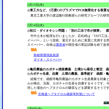
2月15日(木)
◎
東工大など、3万度CのプラズマでPCB無害化する装置
東京工業大学の渡辺隆行助教授らの研究グループの研究
2月14日(水)
◎
松江・ダイオキシン問題：「別の工法で市が損害」 
竹中土木が処理を行いましたが、応札時は「TATT工法
イーパー」という技術。還元するために装置に充填する
スイーパー」自体は
環境省
や国交省の実証試験を経て改
島根県環境政策課
ダイオ・スイーパー
◎
亀田農協のカボチャ残留農薬 土壌から吸収と断定 函
◎
カボチャ生産、自粛 土壌の農薬、基準超す 函館・亀
続報です。函館市亀田農協のカボチャ生産農家を対象と
ルが検出。当面、カボチャの生産を自粛するそうです。
培した場合のヘプタクロルの吸収などを調査するそうで
北海道ヘプタクロル残留等対策について
2月9日(金)