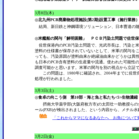
3
月8日(木)
◎
北九州PCB廃棄物処理施設(第2期)設置工事（施行業務
結局、新日鉄と神鋼環境ソリューション、日本曹達の随
◎
米艦船の関与「解明困難」 ＰＣＢ汚染土問題で佐世保
佐世保港内のPCB汚染土問題で、光武市長は、汚染と
塗料の仕様書が保存されていないとして、米軍の関与を
っても、汚染原因が塗料由来か絶縁油由来かどうかは異
も日本のPCB含有塗料の生産量や流通。使われた可能性
調査可能かと思います。米軍の関与を別の視点から立証
この問題は、1980年に確認され、2004年までに佐世保
処理が行われました。
3
月3日(土)
◎
食卓の向こう側 第10部・海と魚と私たち<5>生物濃縮
摂南大学薬学部(大阪府枚方市)の太田壮一助教授らの
ール(PXB)が検出されました、という内容から、メチル
「これからママになるあなたへ お魚について
3
月2日(金)