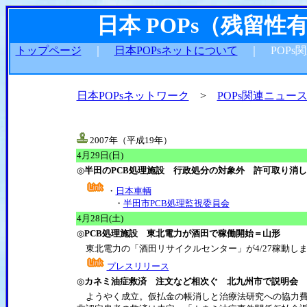
日本 POPs（残留
トップページ
｜
日本POPsネットについて
｜ POPs
日本POPsネットワーク
>
POPs関連ニュー
2007年（平成19年）
4
月29日(日)
◎
半田のPCB処理施設 行政処分の対象外 許可取り消
・
日本車輌
・
半田市PCB処理監視委員会
4
月28日(土)
◎
PCB処理施設 東北電力が酒田で稼働開始＝山形
東北電力の「酒田リサイクルセンター」が4/27稼動し
プレスリリース
◎
カネミ油症救済 注文など相次ぐ 北九州市で説明会
ようやく成立。仮払金の帳消しと治療法研究への協力費も