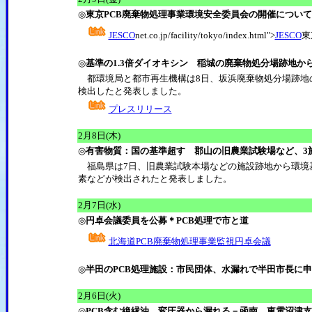
◎
東京PCB廃棄物処理事業環境安全委員会の開催について
JESCO
net.co.jp/facility/tokyo/index.html">
JESCO
東
◎
基準の1.3倍ダイオキシン 稲城の廃棄物処分場跡地か
都環境局と都市再生機構は8日、坂浜廃棄物処分場跡地の
検出したと発表しました。
プレスリリース
2月8日(木)
◎
有害物質：国の基準超す 郡山の旧農業試験場など、3
福島県は7日、旧農業試験本場などの施設跡地から環境
素などが検出されたと発表しました。
2月7日(水)
◎
円卓会議委員を公募＊PCB処理で市と道
北海道PCB廃棄物処理事業監視円卓会議
◎
半田のPCB処理施設：市民団体、水漏れで半田市長に
2月6日(火)
◎
PCB含む絶縁油、変圧器から漏れる－函南、東電沼津支