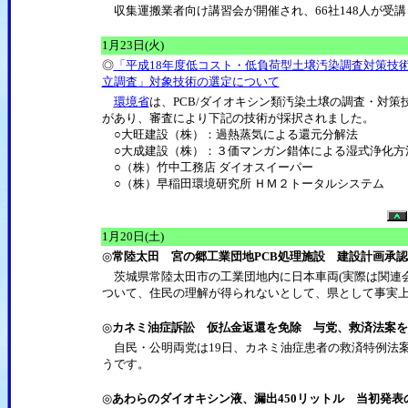
収集運搬業者向け講習会が開催され、66社148人が受
1月23日(火)
◎
「平成18年度低コスト・低負荷型土壌汚染調査対策技
立調査」対象技術の選定について
環境省
は、PCB/ダイオキシン類汚染土壌の調査・対策
があり、審査により下記の技術が採択されました。
○大旺建設（株）：過熱蒸気による還元分解法
○大成建設（株）：３価マンガン錯体による湿式浄化方
○（株）竹中工務店 ダイオスイーパー
○（株）早稲田環境研究所 ＨＭ２トータルシステム
1月20日(土)
◎
常陸太田 宮の郷工業団地PCB処理施設 建設計画承
茨城県常陸太田市の工業団地内に日本車両(実際は関連会
ついて、住民の理解が得られないとして、県として事実
◎
カネミ油症訴訟 仮払金返還を免除 与党、救済法案を
自民・公明両党は19日、カネミ油症患者の救済特例法
うです。
◎
あわらのダイオキシン液、漏出450リットル 当初発表