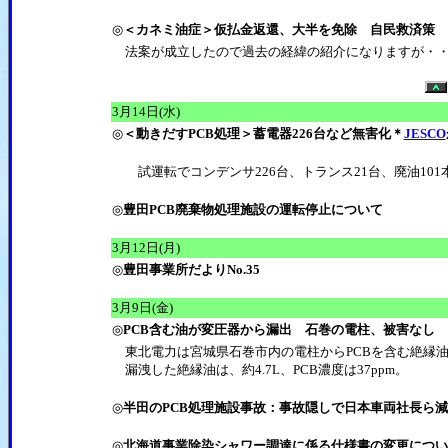
◎
＜カネミ油症＞仮払金返還、大半を免除 自民救済策
法案が成立したので過去の経緯の紹介になりますが・
3
月14日(水)
◎
＜動きだすPCB処理＞蓄電器226台など無害化＊
JESCO
試運転でコンデンサ226台、トランス21台、廃油10
◎
豊田PCB廃棄物処理施設の運転停止について
3
月12日(月)
◎
豊田事業所だよりNo.35
3
月9日(金)
◎
PCB含む油が変圧器から漏出 石巻の電柱、被害なし
東北電力は宮城県石巻市内の電柱からPCBを含む絶縁
漏洩した絶縁油は、約4.7L、PCB濃度は37ppm。
◎
半田のPCB処理施設事故：事故隠しで日本車両社長ら
◎
北海道事業除染シャワー調達に係る仕様書の変更につい