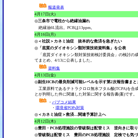
報道発表
4
月17日(火)
◎
三条市で電柱から絶縁油漏れ
絶縁油6L流出。PCBは13ppm。
4
月16日(月)
◎
＜社説＞カネミ油症 抜本的な救済を急ぎたい
◎
「底質のダイオキシン類対策技術資料集」を公表
「底質ダイオキシン類対策技術検討委員会」の検討の成
てまとめ、4/13に公表しました。
資料集
4
月13日(金)
◎
副生HCBの最良削減可能レベルを示す第2次報告書まと
工業原料であるテトラクロロ無水フタル酸(TCPA)を合成
とが判明した件に関連した対策に関する報告書(案)です。
・
パブコメ結果
・
環境省POPs対策
◎
＜カネミ油症＞救済…関連予算計上へ
4
月12日(木)
◎
豊田・PCB処理施設の管破裂は配管ミス 逆向きに取
◎
管破裂は配管ミス 豊田のPCB処理施設 定検でも気