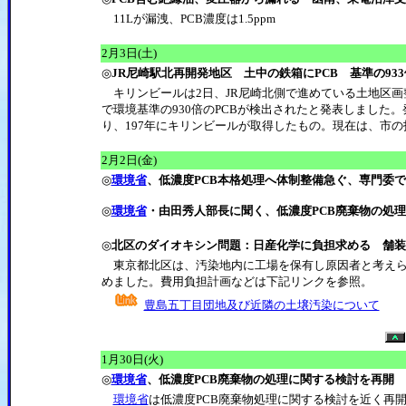
11Lが漏洩、PCB濃度は1.5ppm
2月3日(土)
◎
JR尼崎駅北再開発地区 土中の鉄箱にPCB 基準の93
キリンビールは2日、JR尼崎北側で進めている土地区画
で環境基準の930倍のPCBが検出されたと発表しました。
り、197年にキリンビールが取得したもの。現在は、市
2月2日(金)
◎
環境省
、低濃度PCB本格処理へ体制整備急ぐ、専門委
◎
環境省
・由田秀人部長に聞く、低濃度PCB廃棄物の処
◎
北区のダイオキシン問題：日産化学に負担求める 舗装費
東京都北区は、汚染地内に工場を保有し原因者と考えられ
めました。費用負担計画などは下記リンクを参照。
豊島五丁目団地及び近隣の土壌汚染について
1月30日(火)
◎
環境省
、低濃度PCB廃棄物の処理に関する検討を再開
環境省
は低濃度PCB廃棄物処理に関する検討を近く再