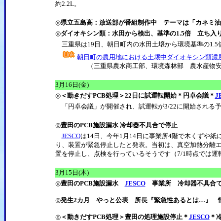
約2.2L。
◎
県立五島高：放送部が番組制作中 テーマは「カネミ
◎
ダイオキシン類：水田から検出、基準の1.5倍 立ち入
三重県は19日、朝日町内の水田土壌から環境基準の1.
朝日町の農用地における土壌中ダイオキシン類濃
（三重県農水商工部、環境森林部 農水産物安全
3
月16日(金)
◎
＜動きだすPCB処理＞22日に試運転開始＊円卓会議＊
J
「円卓会議」が開催され、試運転が3/22に開始される
◎
豊田のPCB施設漏水 冷却器不具合で停止
JESCO
は14日、今年1月14日に事業所4階で木くずや
り、装置が緊急停止したと発表。当初は、真空加熱分離
置を停止し、点検を行っているそうです（7/1時点では運
3
月15日(木)
◎
豊田のPCB施設漏水
JESCO
事業所 冷却器不具合で
◎
発生2カ月 やっと公表 所長『緊急性あるとは…』 
◎
＜動きだすPCB処理＞豊田の処理施設停止＊
JESCO
＊