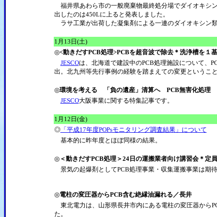
福井県あわら市の一般廃棄物最終処分場でダイオキシン
出したのは450Lに上ると発表しました。
ラサ工業が出荷した凝集剤による一連のダイオキシン類
1月13日(土)
◎
<動きだすPCB処理>PCBを超音波で除去＊洗浄槽を１
JESCO
は、北海道で建設中のPCB処理施設について、P
出。北九州等先行事例の経験を踏まえての変更というこ
◎
環境を考える 「負の遺産」清算へ PCB無害化処理
JESCO
大阪事業に関する特集記事です。
1月12日(金)
◎
「平成17年度POPsモニタリング調査結果」について
基本的に昨年度とほぼ同様の結果。
◎
＜動きだすPCB処理＞24日の運搬業者向け講習会＊定員
景気の起爆剤としてPCB処理事業・収集運搬事業は期
◎
電柱の変圧器からPCB含む絶縁油漏れる／長井
東北電力は、山形県長井市内にある電柱の変圧器からPCB1
た。