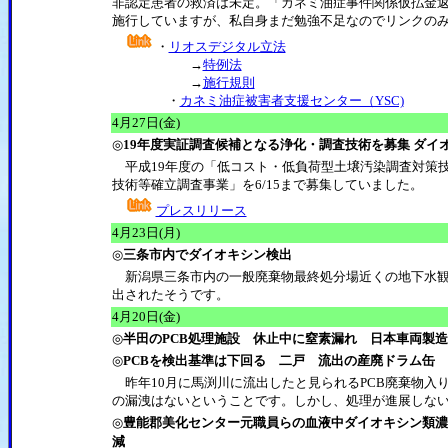
非認定患者の救済は未定。「カネミ油症事件関係仮払金返
施行していますが、私自身まだ勉強不足なのでリンクの
・
リオスデジタル立法
→
特例法
→
施行規則
・
カネミ油症被害者支援センター（YSC)
4
月27日(金)
◎
19年度実証調査候補となる浄化・調査技術を募集 ダ
平成19年度の「低コスト・低負荷型土壌汚染調査対策
技術等確立調査事業」を6/15まで募集していました。
プレスリリース
4
月23日(月)
◎
三条市内でダイオキシン検出
新潟県三条市内の一般廃棄物最終処分場近くの地下水観測
出されたそうです。
4
月20日(金)
◎
半田のPCB処理施設 休止中に窒素漏れ 日本車両製
◎
PCBを検出基準は下回る 二戸 流出の産廃ドラム缶
昨年10月に馬渕川に流出したと見られるPCB廃棄物入
の漏洩はないということです。しかし、処理が進展しな
◎
豊能郡美化センター元職員らの血液中ダイオキシン類濃 1
減