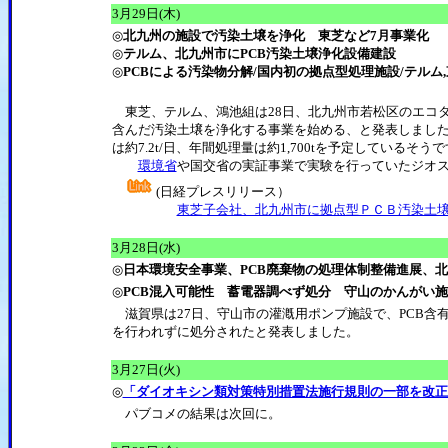
3
月29日(木)
◎
北九州の施設で汚染土壌を浄化 東芝など7月事業化
◎
テルム、北九州市にPCB汚染土壌浄化設備建設
◎
PCBによる汚染物分解/国内初の拠点型処理施設/テルム,
東芝、テルム、鴻池組は28日、北九州市若松区のエコタ
含んだ汚染土壌を浄化する事業を始める、と発表しました
は約7.2t/日、年間処理量は約1,700tを予定しているそう
環境省
や国交省の実証事業で実験を行っていたジオ
(日経プレスリリース）
東芝子会社、北九州市に拠点型ＰＣＢ汚染土
3
月28日(水)
◎
日本環境安全事業、PCB廃棄物の処理体制整備進展、
◎
PCB混入可能性 蓄電器調べず処分 守山のかんがい施
滋賀県は27日、守山市の灌漑用ポンプ施設で、PCB含
を行われずに処分されたと発表しました。
3
月27日(火)
◎
「ダイオキシン類対策特別措置法施行規則の一部を改正
パブコメの結果は次回に。