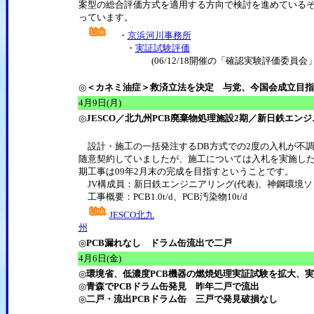
案型の総合評価方式を適用する方向で検討を進めているそ
っています。
・
京浜河川事務所
・
実証試験評価
(06/12/18開催の「確認実験評価委員会」
◎
＜カネミ油症＞救済立法を決定 与党、今国会成立目指
4
月9日(月)
◎
JESCO／北九州PCB廃棄物処理施設2期／新日鉄エンジ
設計・施工の一括発注するDB方式での2度の入札が不調に
随意契約していましたが、施工については入札を実施した結
期工事は09年2月末の完成を目指すということです。
JV構成員：新日鉄エンジニアリング(代表)、神鋼環境
工事概要：PCB1.0t/d、PCB汚染物10t/d
JESCO北九
州
◎
PCB漏れなし ドラム缶流出で二戸
4
月6日(金)
◎
環境省、低濃度PCB機器の燃焼処理実証試験を拡大、
◎
青森でPCBドラム缶発見 昨年二戸で流出
◎
二戸・流出PCBドラム缶 三戸で発見破損なし