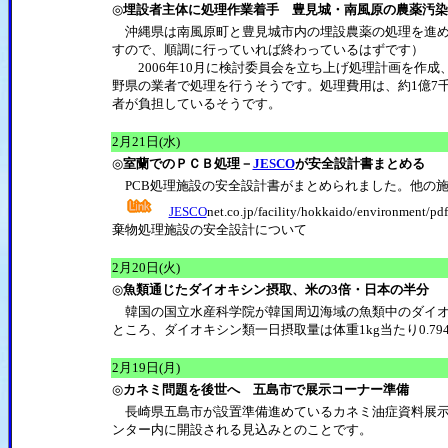
◎
埋設者主体に処理作業着手 豊見城・南風原の農薬汚染
沖縄県は南風原町と豊見城市内の埋設農薬の処理を進め
すので、順調に行っていれば終わっているはずです）
2006年10月に検討委員会を立ち上げ処理計画を作成
野県の業者で処理を行うそうです。処理費用は、約1億7
者が負担しているそうです。
2月21日(水)
◎
室蘭でのＰＣＢ処理－
JESCO
が安全設計書まとめる
PCB処理施設の安全設計書がまとめられました。他の
JESCO
net.co.jp/facility/hokkaido/enviro
棄物処理施設の安全設計について
2月20日(火)
◎
魚類通じたダイオキシン摂取、米の3倍・日本の半分
韓国の国立水産科学院が韓国周辺海域の魚類中のダイオ
ところ、ダイオキシン類一日摂取量は体重1kg当たり0.79
2月19日(月)
◎
カネミ問題を後世へ 五島市で展示コーナー準備
長崎県五島市が設置準備進めているカネミ油症資料展示
ンター内に開設される見込みとのことです。