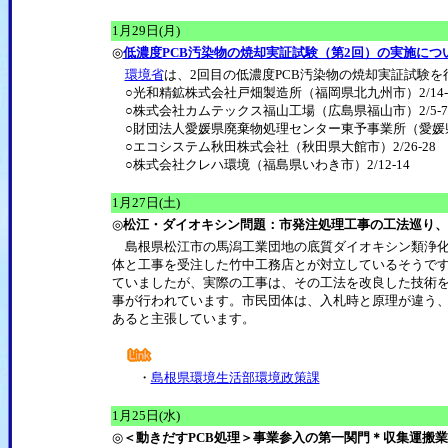
1月29日(月)
◎
低濃度PCB汚染物の焼却実証試験（第2回）の実施につ
環境省
は、2回目の低濃度PCB汚染物の焼却実証試験
○光和精鉱株式会社戸畑製造所（福岡県北九州市）2/14-
○株式会社カムテックス福山工場（広島県福山市）2/5-7
○財団法人愛媛県廃棄物処理センター東予事業所（愛媛県新居
○エコシステム秋田株式会社（秋田県大館市）2/26-28
○株式会社クレハ環境（福島県いわき市）2/12-14
1月27日(土)
◎
松江・ダイオキシン問題：市発注処理工事の工法巡り、
島根県松江市の馬潟工業団地の底質ダイオキシン類浄化
体と工事を受注した竹中工務店とが対立しているそうです
ていましたが、実際の工事は、その工法を改良した技術
事が行われています。市民団体は、入札時と原理が違う
あると主張しています。
・
島根県環境生活部環境政策課
1月25日(水)
◎
＜動きだすPCB処理＞事業参入の第一関門＊収集運搬