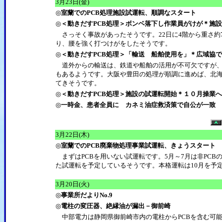
3
月23日(金)
◎
室蘭でのPCB処理施設試運転、順調なスタート
◎
＜動きだすPCB処理＞ボンベ落下し作業員がけが＊施
さっそく事故があったそうです。22日に4階から重さ約7
り、腰を強く打つけがをしたそうです。
◎
＜動きだすPCB処理＞「輸送 船舶使用を」＊広域協
道外からの輸送は、鉄道や船舶の活用が不可欠ですが、
もあるようです。大阪や豊田の処理が順調に進めば、北
てきそうです。
◎
＜動きだすPCB処理＞施設の試運転開始＊１０月操業
◎
一時金、患者全員に カネミ油症救済策で自公が一致
3
月22日(木)
◎
室蘭でのPCB廃棄物処理事業試運転、きょうスタート
まずはPCBを用いない試運転です。5月～7月は非PCB
た試運転を予定しているそうです。本格運転は10月を予
3
月20日(火)
◎
事業所だよりNo.9
◎
電柱の変圧器、絶縁油が漏出－御前崎
中部電力は静岡県御前崎市内の電柱からPCBを含む可