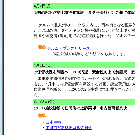
4
月2日(月)
◎
初のPCB汚染土壌浄化施設 東芝子会社が北九州に建設
テルムは北九州のエコタウン内に、日本初となる恒常的
た。PCBの他、ダイオキシン類や残農による汚染土壌が対象
境省や国交省 (鶴見川)での実証試験を行った「ジオスチ
テルム・プレスリリース
実証試験の結果などのリンクもあります。
4
月1日(日)
◎
保管状況を調査へ PCB汚泥 安全性向上で施設局 
米軍恩納通信所跡地で見つかったPCB汚泥問題。保管
もに、6月末にも保管倉庫を新設する計画。調査費用は1,43
自家処理を断念し、JESCOの2期事業にて処理をするこ
ん。
3
月30日(金)
◎
PCB施設訴訟で住民側の控訴棄却 名古屋高裁判決
・
日本車輌
・
半田市PCB処理監視委員会