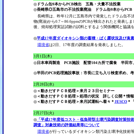
◎
ドラム缶9本からPCB検出 五島・大量不法投棄
◎
長崎県◎五島市の不法投棄廃油 ドラム缶9本からPC
長崎県は、昨年12月に五島市内で発覚したドラム缶不法
物(廃油)から0.7～86.6ppmのPCBが検出されたと
後、焼却処理実証試験の試料とするよう関係機関と協議
◎
平成17年度ダイオキシン類の蓄積・ばく露状況及び臭
環境省
は2日、17年度の調査結果を発表しました。
3月1日(木)
◎
日本車両製造 PCB施設 配管104カ所で腐食 半田
◎
半田のPCB処理施設事故：市長に立ち入り検査求め、
2月28日(水)
◎
＜動きだすＰＣＢ処理＞来月２３日セミナー
◎
＜動きだすＰＣＢ処理＞処理の状況 詳しく公開＊情報
◎
＜動きだすＰＣＢ処理＞来月試運転へ着々＊
JESCO
＊
2月27日(火)
◎
「平成17年度低コスト・低負荷型土壌汚染調査対策技
調査」対象技術の評価結果等について
環境省
が行っているダイオキシン類汚染土壌浄化技術