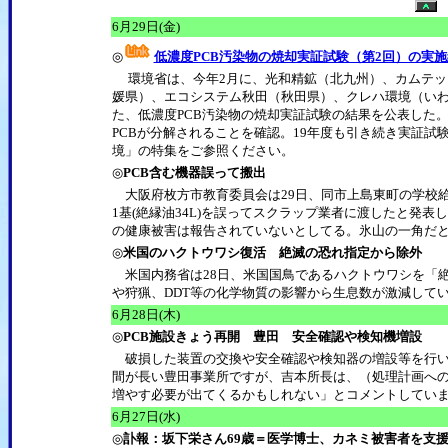
6月29日(金)
◎
低濃度PCB汚染物の焼却実証試験（第2回）の実
環境省は、今年2月に、光和精鉱（北九州）、カムテッ
媛県）、エコシステム秋田（秋田県）、クレハ環境（いわ
た、低濃度PCB汚染物の焼却実証試験の結果を公表した
PCBが分解されることを確認。19年度も引き続き実証
境」の特集をご参照
◎
PCB含む機器誤って搬出
大阪府枚方市教育委員会は29日、同市上島東町の学校給
1基(絶縁油34L)を誤ってスクラップ業者に渡したと発
の健康被害は報告されていないとしてる。氷山の一角だ
◎
米国のハクトウワシ復活 絶滅の恐れ指定から除外
米国内務省は28日、米国国鳥であるハクトウワシを「
や狩猟、DDT等の化学物質の影響から生息数が激減し
6月28日(木)
◎
PCB施設きょう再開 豊田 安全確認や検知機増設
破損した装置の交換や安全確認や検知器の増設等を行い
間が長い豊田事業所ですが、吉本所長は、（処理計画への
増やす必要が出てくるかもしれない」とコメントしてい
6月27日(水)
◎
訃報：坂下栄さん69歳＝医学博士、カネミ被害者を支