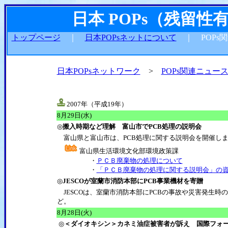
日本 POPs（残留
トップページ
｜
日本POPsネットについて
｜ POPs
日本POPsネットワーク
>
POPs関連ニュー
2007年（平成19年）
8
月29日(水)
◎
搬入時期など理解 富山市でPCB処理の説明会
富山県と富山市は、PCB処理に関する説明会を開催し
富山県生活環境文化部環境政策課
・
ＰＣＢ廃棄物の処理について
・
「ＰＣＢ廃棄物の処理に関する説明会」の
◎
JESCOが室蘭市消防本部にPCB事業機材を寄贈
JESCOは、室蘭市消防本部にPCBの事故や災害発生時
ど。
8
月28日(火)
◎
＜ダイオキシン＞カネミ油症被害者が訴え 国際フォ