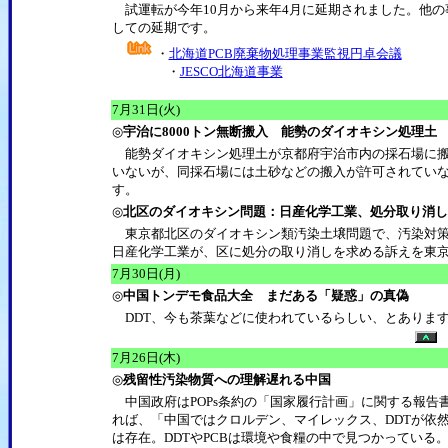
試運転が今年10月から来年4月に延期されました。他の
しての延期です。
・
北海道PCB廃棄物処理事業監視円卓会議
・
JESCO北海道事業
7月31日(火)
◎
宇治に8000トン無断搬入 能勢のダイオキシン処理土
能勢ダイオキシン処理土が京都府宇治市内の採石場に搬
いないが、同採石場には土砂などの搬入が許可されてい
す。
◎
北区のダイオキシン問題：日産化学工業、処分取り消し
東京都北区のダイオキシン類汚染土壌問題で、汚染対策費
日産化学工業が、区に処分の取り消しを求める訴えを東
7月30日(月)
◎
中国トンデモ食品大全 まだある「疑惑」の真偽
DDT、今も茶葉などに使われているらしい、とありま
7月26日(木)
◎
残留性汚染物質への理解遅れる中国
中国政府はPOPs条約の「国家履行計画」に関する報告
れば、「中国ではクロルデン、マイレックス、DDTが依
は存在。DDTやPCBは環境や食糧の中で見つかっている