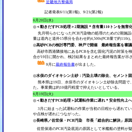
近畿地方整備局
記者発表6/11(第1報)、9/21(第2報)
6月20日(水)
◎
＜動きだすPCB処理＞2期施設＊含有量110トンを無
先月明らかになったPCB汚染物の処理のための2期施設の
量は道内と道外15県分を合わせ約4,500t(PCB量で約110t)
◎
高砂PCBの検討専門委、神戸で開催 最終報告案を審
高砂市西港隣接地にあるPCBを含む固化汚泥の対策を検
合が19日に開かれ、検討結果をまとめた最終報告案が示
9月に
最終報告書
が出ました。
◎
水俣のダイオキシン土砂：汚染土壌の除去、セメント固
熊本県は19日、水俣市のダイオキシン土砂除去問題で
た。事業費は約10億円程度で抑えたいとしている。
6月19日(火)
◎
＜動きだすPCB処理＞試運転作業に遅れ＊安全性向上
3月に始まった試運転の作業が当初の日程から遅れてい
や点検が遅れにつながった。
◎
長崎県／佐世保・PCB汚染 市長「総合的に解決」原
佐世保港のPCB汚染底泥の原因として米艦船の塗料が