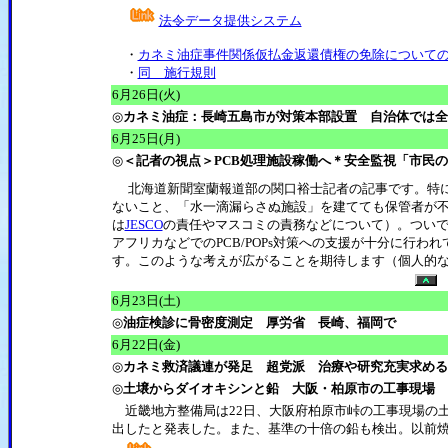
法令データ提供システム
・
カネミ油症事件関係仮払金返還債権の免除について
・
同 施行規則
6月26日(火)
◎
カネミ油症：長崎五島市が対策本部設置 自治体では全
6月25日(月)
◎
＜記者の視点＞PCB処理施設稼働へ＊安全監視「市民
北海道新聞室蘭報道部の関口裕士記者の記事です。特に
ないこと、「水一滴漏らさぬ施設」を建てても保管者が
は
JESCO
の責任やマスコミの責務などについて）。つい
アフリカなどでのPCB/POPs対策への支援が十分に行
す。このような考えが広がることを期待します（個人的
6月23日(土)
◎
油症検診に骨密度測定 厚労省 長崎、福岡で
6月22日(金)
◎
カネミ救済議連が発足 超党派 治療や研究充実求める
◎
土壌からダイオキシンと鉛 大阪・柏原市の工事現場
近畿地方整備局は22日、大阪府柏原市峠の工事現場の土
出したと発表した。また、基準の十倍の鉛も検出。以前