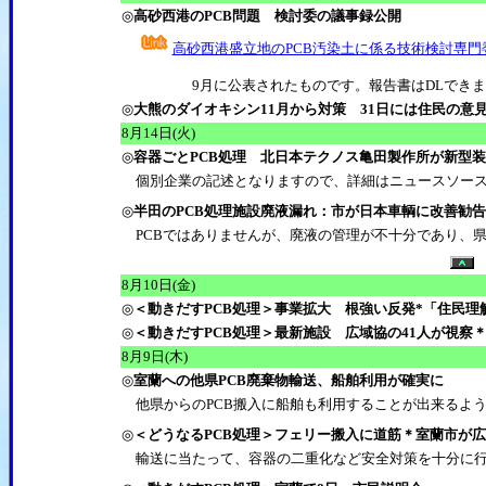
◎
高砂西港のPCB問題 検討委の議事録公開
高砂西港盛立地のPCB汚染土に係る技術検討専門
9月に公表されたものです。報告書はDLできま
◎
大熊のダイオキシン11月から対策 31日には住民の意
8
月14日(火)
◎
容器ごとPCB処理 北日本テクノス亀田製作所が新型
個別企業の記述となりますので、詳細はニュースソース
◎
半田のPCB処理施設廃液漏れ：市が日本車輌に改善勧
PCBではありませんが、廃液の管理が不十分であり、
8
月10日(金)
◎
＜動きだすPCB処理＞事業拡大 根強い反発*「住民理
◎
＜動きだすPCB処理＞最新施設 広域協の41人が視察
8
月9日(木)
◎
室蘭への他県PCB廃棄物輸送、船舶利用が確実に
他県からのPCB搬入に船舶も利用することが出来るよ
◎
＜どうなるPCB処理＞フェリー搬入に道筋＊室蘭市が
輸送に当たって、容器の二重化など安全対策を十分に行