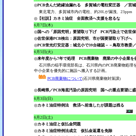
◎
PCB含んだ絶縁油漏れる 多賀城の電柱変圧器 ／宮城
東北電力、多賀城市内の電柱、約20Lが漏洩、23ppm
◎
【社説】カネミ油症 全面救済へ支援を怠るな
6月7日(木)
◎
国への「原因究明」要望取り下げ PCB汚染土で佐世
◎
佐世保港PCB検出：原因究明、市が国要望取り下げへ
◎
PCB蛍光灯安定器：城北小で39台確認－－鳥取市教委
6月5日(火)
◎
来年度から7年で処理 PCB廃棄物 廃業の中小企業を
石川県の稲手環境部長は、石川県内のPCB廃棄物処理を
中小企業を優先的に施設へ搬入する計画。
PCB廃棄物について
(石川県廃棄物対策課)
◎
長崎県／PCB海底汚染の原因究明 国への重点要望に
6月3日(日)
◎
カネミ油症特例法 救済へ前進したが課題は残る
6月2日(土)
◎
カネミ油症と仮払金問題
◎
カネミ油症特例法成立 仮払金返還を免除