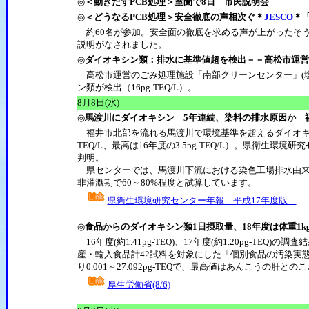
◎
＜動きだすPCB処理＞室蘭で8日 市民説明会
◎
＜どうなるPCB処理＞安全徹底の声相次ぐ＊
JESCO
＊
約60名が参加。安全面の徹底を求める声が上がったそ
説明がなされました。
◎
ダイオキシン類：排水に基準値超を検出－－高松市運営
高松市運営のごみ処理施設「南部クリーンセンター」(塩
ン類が検出（16pg-TEQ/L）。
8
月8日(水)
◎
馬渡川にダイオキシン 5年連続、染料の排水原因か 
福井市北部を流れる馬渡川で環境基準を超えるダイオキシン
TEQ/L、最高は16年度の3.5pg-TEQ/L）。県衛生
判明。
県センターでは、馬渡川下流における染色工場排水由来
非灌漑期で60～80%程度と試算しています。
県衛生環境研究センター年報―平成17年度版―
◎
食品からのダイオキシン類1日摂取量、18年度は体重1kgあた
16年度(約1.41pg-TEQ)、17年度(約1.20pg-TE
産・輸入食品計42試料を対象にした「個別食品の汚染実態
り0.001～27.092pg-TEQで、最高値はあんこうの肝との
厚生労働省(8/6)