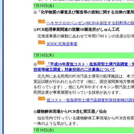
7月20日(金)
◎
「化学物質の審査及び製造等の規制に関する法律の運用
ヘキサクロロベンゼン(HCB)を副生する顔料等の
◎
PCB処理事業関連の室蘭SD製造所がしゅん工式
北海道事業の稼動にあわせて年間1700トンの生産が計
JESOC北海道事業
7月19日(木)
◎
「平成19年度低コスト・低負荷型土壌汚染調査・
技術等確立調査」対象技術の二次募集について
北九州にある民間のPCB汚染土壌等の処理施設は、本
実証試験が行われたものです（他に、国交省関東地方整
を行っています）。他にもPCBやダイオキシン類汚染土
民間企業が事業展開を行っている技術があります。
低コスト・低負荷型土壌汚染調査対策技術検討調
◎
建物解体現場からPCB含む変圧器／仙台
仙台市内で行っている建物解体工事現場からPCB含有
一角のような気がします。
7月18日(水)