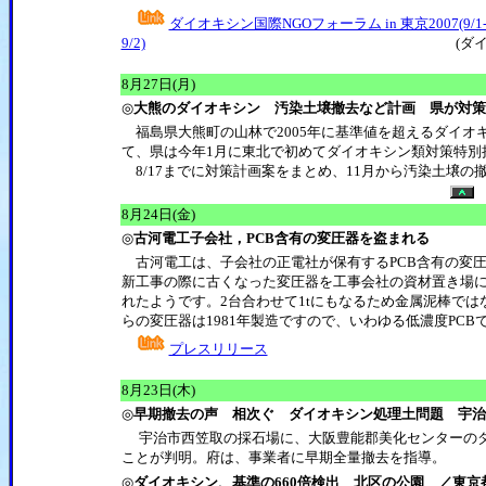
ダイオキシン国際NGOフォーラム in 東京2007(9/1
9/2)
(ダイオキシン・環境ホル
8
月27日(月)
◎
大熊のダイオキシン 汚染土壌撤去など計画 県が対策
福島県大熊町の山林で2005年に基準値を超えるダイオキ
て、県は今年1月に東北で初めてダイオキシン類対策特別
8/17までに対策計画案をまとめ、11月から汚染土壌の
8
月24日(金)
◎
古河電工子会社，PCB含有の変圧器を盗まれる
古河電工は、子会社の正電社が保有するPCB含有の変圧
新工事の際に古くなった変圧器を工事会社の資材置き場に
れたようです。2台合わせて1tにもなるため金属泥棒ではない
らの変圧器は1981年製造ですので、いわゆる低濃度PCB
プレスリリース
8
月23日(木)
◎
早期撤去の声 相次ぐ ダイオキシン処理土問題 宇治
宇治市西笠取の採石場に、大阪豊能郡美化センターのダ
ことが判明。府は、事業者に早期全量撤去を指導。
◎
ダイオキシン、基準の660倍検出 北区の公園 ／東京