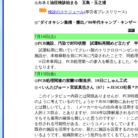
◎
カネミ油症検診始まる 五島・玉之浦
検診のスケジュール
(厚労省プレスリリース
)
◎
"ダイオキシン集積・搬出／90年代キャンプ・キンザー
7月14日(土)
◎
PCB施設、汚染で封印状態 試運転再開めど立たず 
試運転用に用いていてクレハ製のトリクロロベンゼンか
施設が、本格稼動を前にPCBに汚染されたことで、同処
※日本車両は、PCB処理業への参入を断念しました。今
となります。
7月13日(金)
◎
PCB処理関連の室蘭SD製造所、19日にしゅん工式
◎
＜いんたびゅー＞宮坂真也さん（67）＝JESCO社長
このインタビュー内容とは関係ありませんが、PCB特措
のように考えているのでしょうか？JESCO解散にあわせ
とは難しいでしょう。（メーカーからの出向者を活用す
人的ミス防止、とありますが、2016年以降解雇されるの
そもそも雇用の確保も難しいと思うのですが・・・）こ
を任される可能性がある、というコメントをしています
既存の施設を活用するのか、新たに施設を設置するのか分か
いるようです。組織防衛という批判も出てくるでしょう