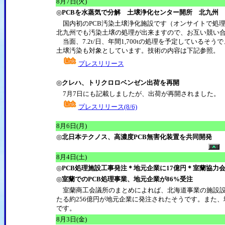
8
月7日(火)
◎
PCBを水蒸気で分解 土壌浄化センター開所 北九州
国内初のPCB汚染土壌浄化施設です（オンサイトで処理す
北九州でも汚染土壌の処理が出来ますので、お互い競い
当面、7.2t/日、年間1,700tの処理を予定しているそ
土壌汚染も対象としています。技術の内容は下記参照。
プレスリリース
◎
クレハ、トリクロロベンゼン出荷を再開
7月7日にも記載しましたが、出荷が再開されました。
プレスリリース(8/6)
8
月6日(月)
◎
北日本テクノス、高濃度PCB無害化装置を共同開発
8
月4日(土)
◎
PCB処理施設工事発注＊地元企業に17億円＊室蘭協力
◎
室蘭でのPCB処理事業、地元企業が86%受注
室蘭商工会議所のまとめによれば、北海道事業の施設設置
たる約256億円が地元企業に発注されたそうです。また、
です。
8
月3日(金)