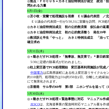
◎
焦点・ＦＯＣＵＳ＝カネミ油症特例法が成立 政治「役
問われる力量
6月1日(金)
◎
苫小牧・室蘭で処理施設を視察 ＥＵ議会代表団 ／北
ＥＵ議会の代表団一行が5/30,31に室蘭を訪問、PCB
◎
カネミ油症特例法成立 初の公的救済策 仮払金の返還
◎
カネミ油症特例法成立 初の公的救済整う 発生39年 
◎
救済訴え半生「やっと」 カネミ特例法成立 「治って
確立求め
5月31日(木)
◎
＜動きだすPCB処理＞「無事故、無災害で」＊新日鉄
5/30に定礎の除幕式が行われました。
◎
柱上変圧器でPCB処理開始 変圧器再利用施設が完成／
中国電力
は広島県坂町にある柱上変圧器リサイクルセ
約110億円、処理能力は31t(約350台)/日。分離した絶
にて無害化されます。
◎
京都発 サル学の60年 第1部 ニホンザルを追って（
5月30日(水)
◎
＜動きだすPCB処理＞緊急事態に対応 マニュアル作成
JESCO
は、北海道事業の緊急時対応マニュアル案を作