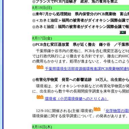
◎
フランスでPCB汚染騒ぎ 政府、魚の食用を禁止
8
月19日(日)
◎
来年7月から処理開始 県内保管分のPCB廃棄物 富山県
◎
＜カネミ油症＞福岡の被害者がダイオキシン国際会議で
◎
カネミ油症：福岡の被害者がダイオキシン国際会議で報
8
月17日(金)
◎
PCB含む変圧器放置 県が近く撤去 鎌ケ谷 ／千葉県
千葉県鎌ケ谷市内の更地に、PCBを含む廃変圧器など6
では行政代執行により撤去する方針ですが、撤去に約60
の費用もかかります。処理が進まないと、今後もこのよ
千葉県環境生活部資源循環推進課PCB廃棄物関連
◎
有害化学物質 発育への影響追跡 10万人、出生前か
環境省は、ダイオキシンや水銀などの有害化学物質が発
に、出生前から数十年の長期間疫学調査を来年度から開
環境省（小児環境保健へのとりくみ）
12/9-10に開催される(主催:環境省)
「
化学物質の環
環境保健に関する疫学調査について」の発表があります
8
月16日(木)