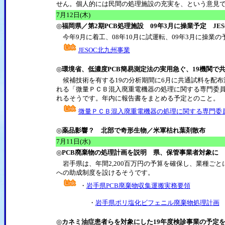
せん。個人的には民間の処理施設の充実を、という意見
7月12日(木)
◎
福岡県／第2期PCB処理施設 09年3月に操業予定 JE
今年9月に着工、08年10月に試運転、09年3月に操業の
JESOC北九州事業
◎
環境省、低濃度PCB簡易測定法の実用急ぐ、19機関で
候補技術を有する19の分析期間に6月に共通試料を配布
れる「微量ＰＣＢ混入廃重電機器の処理に関する専門委員
れるそうです。年内に報告書をまとめる予定とのこと。
微量ＰＣＢ混入廃重電機器の処理に関する専門委
◎
薬品影響？ 北部で奇形生物／米軍枯れ葉剤散布
7月11日(水)
◎
PCB廃棄物の処理計画を説明 県、保管事業者対象に
岩手県は、年間2,200百万円の予算を確保し、業種ご
への助成制度を設けるそうです。
・
岩手県PCB廃棄物収集運搬実務要領
・
岩手県ポリ塩化ビフェニル廃棄物処理計画
◎
カネミ油症患者らを対象にした19年度検診事業の予定