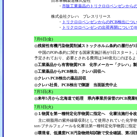
日本車輌製造株式会社
・
市販工業薬品のトリクロロベンゼンからのPC
株式会社クレハ プレスリリース
・
トリクロロベンゼンからのPCB検出について(
・
トリクロロベンゼンの出荷再開について(8/
7月6日(金)
◎
残留性有機汚染物質削減ストックホルム条約の履行が3
中国のPOPs条約に関する国家実施計画が3日スタート。
予定されており、必要とされる費用は340億元にのぼるよ
◎
工業薬品から有害物質PCB 化学メーカー「クレハ」
◎
工業薬品からPCB検出、クレハ回収へ
◎
クレハ PCB検出の薬品回収
◎
クレハ社長、PCB検出で陳謝 当面販売中止
7月5日(木)
◎
来年5月から北海道で処理 県内事業所保管のPCB廃棄
7月3日(火)
◎
１物質を第一種特定化学物質に指定へ 化審法施行令改
主に樹脂用の紫外線吸収剤として使用されていた化学物質2-(2H-
tert-ブチルフェノールを化審法第一種特定化学物質に
◎
環境省、低濃度PCB汚染物焼却試験で安全確認、第2回