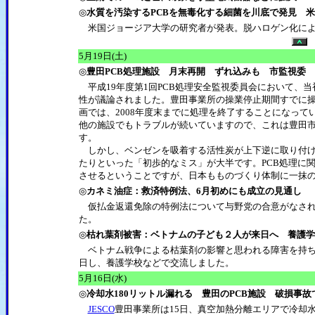
◎
水質を汚染するPCBを無毒化する細菌を川底で発見 
米国ジョージア大学の研究者が発表。脱ハロゲン化によ
5月19日(土)
◎
豊田PCB処理施設 月末再開 ずれ込みも 市監視委
平成19年度第1回PCB処理安全監視委員会において、
性が議論されました。豊田事業所の操業停止期間すでに
画では、2008年度末までに処理を終了することになっ
他の施設でもトラブルが続いていますので、これは豊田
す。
しかし、ベンゼンを吸着する活性炭が上下逆に取り付け
たりといった「初歩的なミス」が大半です。PCB処理に
させるということですが、日本もものづくり体制に一抹
◎
カネミ油症：救済特例法、6月初めにも成立の見通し
仮払金返還免除の特例法について与野党の合意がなされ、
た。
◎
枯れ葉剤被害：ベトナムの子ども２人が来日へ 養護学
ベトナム戦争による枯葉剤の影響と思われる障害を持ち
日し、養護学校などで交流しました。
5月16日(水)
◎
冷却水180リットル漏れる 豊田のPCB施設 破損事故
JESCO
豊田事業所は15日、真空加熱分離エリアで冷却水