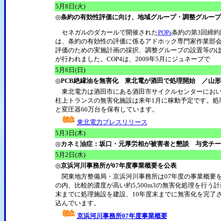
5月8日(火)
◎
条約の有効性評価に向け、地域グループ・調整グループ
セネガルのダカールで開催された
POPs
条約の第3回締約国
は、条約の有効性の評価に係るアドホック専門家作業部会
評価のための実施計画の採択、調整グループの設置等の
が行われました。COP4は、2009年5月にジュネーブで
5月6日(日)
◎
PCB絶縁油を無害化 東北電が酒田で処理開始 ／山形
東北電力は酒田市にある酒田市サイクルセンターにおい
柱上トランスの無害化施設は来年1月に稼動予定です。処理能
と変圧器66万台を保有しています。
東北電力プレスリリース
5月3日(木)
◎
カネミ油症：坂口・元厚労相が被害者と懇談 与党チー
5月2日(水)
◎
京浜河川事務所が07年度事業概要を公表
関東地方整備局・京浜河川事務所は07年度の事業概要を公
の内、比較的濃度が高い約5,500m3の無害化処理を行う
末までに処理施設を建設、10年度末までに無害化を完了さ
込んでいます。
京浜河川事務所07年度事業概要