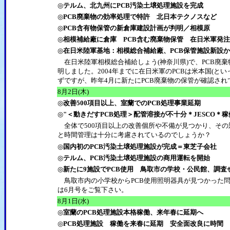
◎
テルム、北九州にPCB汚染土壌処理施設を完成
◎
PCB廃棄物の効率処理で特許 北日本テクノスなど
◎
PCB含有物保管の新倉庫建設計画が判明／相模原
◎
相模補給廠に倉庫 PCB含む廃棄物保管 在日米軍発
◎
在日米陸軍基地：相模総合補給廠、PCB保管施設新設か
在日米陸軍相模総合補給しょう(神奈川県)で、PCB廃
明しました。2004年までに在日米軍のPCBは米本国(
ずですが、昨年4月に新たにPCB廃棄物の保管が確認され
8
月2日(木)
◎
改善500項目以上、室蘭でのPCB処理事業延期
◎
"＜動きだすPCB処理＞配管溶接が不十分＊JESCO＊
全体で500項目以上の改善個所や不備が見つかり、その
と時間管理は十分に考慮されているのでしょうか？
◎
国内初のPCB汚染土壌処理施設が完成＝東芝子会社
◎
テルム、PCB汚染土壌処理施設の商用運転を開始
◎
新たに9施設でPCB使用 鳥取市の学校・公民館、調査
鳥取市内の小学校からPCB使用照明器具が見つかった問
は6月号をご覧下さい。
8
月1日(水)
◎
室蘭のPCB処理施設本格稼働、来年春に延期へ
◎
PCB処理施設 稼働を来春に延期 安全面改良に時間