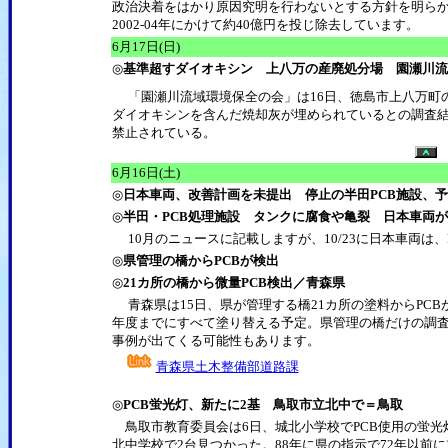
政治決着をはかり原因究明を行わないとする方針を明らか
2002-04年にかけて約40億円を投じ除去しています。
6月17日(日)
◎
基準超すダイオキシン 上八万の産廃処分場 園瀬川流
「園瀬川流域環境保全の会」は16日、徳島市上八万町
ダイオキシンを含んだ焼却灰が埋められているとの調査
禁止されている。
6月16日(土)
◎
日本車両、改善計画を未提出 停止の半田PCB施設、予
◎
半田・PCB処理施設 タンクに腐食や亀裂 日本車両が
10月のニュースに記載しますが、10/23に日本車両は
◎
県管理の橋からPCBが検出
◎
21カ所の橋から微量PCB検出／青森県
青森県は15日、県が管理する橋21カ所の塗料からPCBが検
年度までにすべて塗り替える予定。県管理の橋だけの調
事例が出てくる可能性もあります。
青森県土木整備部道路課
◎
PCB蛍光灯、新たに2基 鳥取市立北中で＝鳥取
鳥取市教育委員会は6日、城北小学校でPCB使用の蛍光灯
北中学校で2台見つかった。88年に県の指示で72年以前