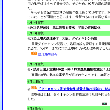
用の蛍光灯はすべて撤去済み。そのため、00年の県の調
た。
そもそも蛍光灯安定期の耐用年数は長くて10年です。P
ていたことが問題だと思います。最新のものは大幅な省
6月14日(木)
◎
PCB処理施設 県に調査を要求 半田の市民団体
6月13日(水)
◎
汚染土壌の処理終了 大阪、ダイオキシン汚染
豊能ダイオキシン問題で、処理施設を管理する豊能郡環
員会で、5月31日までに汚染土壌約1万tの処理を終了し
環境施設組合
6月12日(火)
◎
＜読者と選ぶ室蘭100景＞99＊PCB廃棄物処理施設＊
室蘭100景に北海道事業所が選ばれたようです。赤茶
6月11日(月)
◎
「ダイオキシン類対策特別措置法施行規則の一部
環境省は11日、ダイオキシン類特措法施行規則を同日付
した。
6月8日(金)