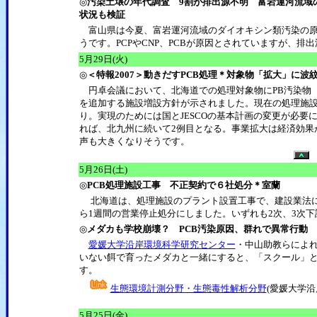
◎
汚染土壌の年代調査 9割が排出源不明 富岩運河流域
状況も検証
富山県は今夏、富岩運河流域のダイオキシン類汚染の原
うです。PCPやCNP、PCBが原因とされていますが、排
5月29日(火)
◎
＜特報2007＞動きだすPCB処理＊対象物「拡大」に波
円卓会議において、北海道での処理対象物にPB汚染物
を追加する施設増設方針が示されました。現在の処理施
り。実現のためには国とJESCOの基本計画の変更が必要
れば、北九州に続いて2例目となる。事業拡大は経済効果
声も大きくなりそうです。
5月26日(土)
◎
PCB処理施設工事 不正契約で６社処分＊室蘭
北海道は、処理施設のプラント設置工事で、建設業法に
ら1週間の営業停止処分にしました。いずれも2次、3次
◎
メダカも学校崩壊？ PCB汚染原因、群れで異常行動
愛媛大学沿岸環境科学研究センター
・中山助教らによれ
いない餌で育ったメダカと一緒にすると、「スクール」
す。
生態環境計測分野・生態毒性解析分野
(愛媛大学
5月25日(金)