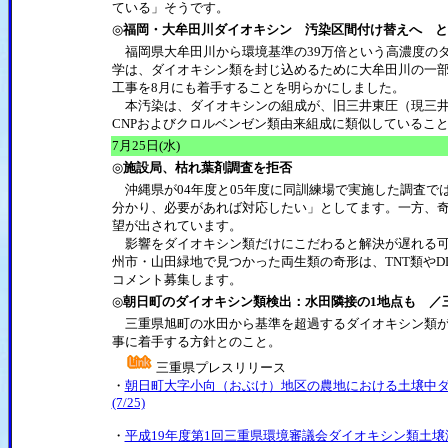
ている」そうです。
◎
福岡・大牟田川ダイオキシン 汚染区間付け替えへ と
福岡県大牟田川から環境基準の39万倍という高濃度の
学は、ダイオキシン類を封じ込めるために大牟田川の一
工事を8月にも着手することを明らかにしました。
本汚染は、ダイオキシンの組成が、旧三井東圧（現三井化
CNPおよびクロルベンゼン類由来組成に類似しているこ
7月25日(水)
◎
施設局、枯れ葉剤調査を拒否
沖縄県が04年度と05年度に同訓練場で実施した調査では
分かり、必要があれば対応したい」としてます。一方、
望が出されています。
影響をダイオキシン類だけにこだわると解決が遅れる可
州市・山田緑地で見つかった両生類の奇形は、TNT類やD
コメント募集します。
◎
朝日町のダイオキシン類検出：水田隣接の1地点も ／
三重県旭町の水田から基準を超過するダイオキシン類が
事に着手する方針とのこと。
三重県プレスリリース
・
朝日町大字小向（おぶけ）地区の農地における土壌中
(7/25)
・
平成19年度第1回三重県環境審議会ダイオキシン類土