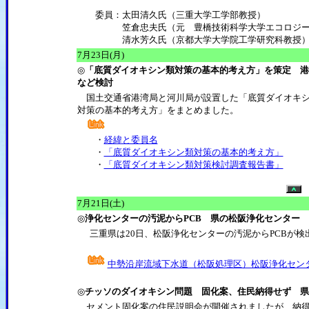
委員：太田清久氏（三重大学工学部教授）
笠倉忠夫氏（元 豊橋技術科学大学エコロジー
清水芳久氏（京都大学大学院工学研究科教授
7月23日(月)
◎
「底質ダイオキシン類対策の基本的考え方」を策定 港
など検討
国土交通省港湾局と河川局が設置した「底質ダイオキシ
対策の基本的考え方」をまとめました。
・
経緯と委員名
・
「底質ダイオキシン類対策の基本的考え方」
・
「底質ダイオキシン類対策検討調査報告書」
7月21日(土)
◎
浄化センターの汚泥からPCB 県の松阪浄化センター
三重県は20日、松阪浄化センターの汚泥からPCBが検
中勢沿岸流域下水道（松阪処理区）松阪浄化セン
◎
チッソのダイオキシン問題 固化案、住民納得せず 県
セメント固化案の住民説明会が開催されましたが、納得