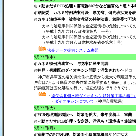
◎
＜動きだすPCB処理＞蓄電器807台など無害化＊道＊
◎
衆院委 カネミ特例法案可決 厚労省、研究班拡充を表
◎
カネミ油症事件 被害者救済の特例法案、衆院委で可決
・カネミ油症事件関係仮払金返還債権の免除についての
（平成十九年六月八日法律第八十一号）
・カネミ油症事件関係仮払金返還債権の免除についての
（平成十九年六月八日農林水産省令第六十号）
法令データ提供システム参照
5月23日(水)
◎
カネミ特例法成立へ 与党案に民主同調
◎
神戸・兵庫区のダイオキシン問題：汚染されたヘドロ 
神戸市兵庫区の遠矢浜北側の底質から最大で環境基準の2
戸市は7月より底質の除去作業に着手すると発表しました
汚染底質は固化処理を行い、埋立処理を行うそうです。
・
遠矢浜北側水域ダイオキシン類対策工事の着手
・
ダイオキシンについて
（神戸市環境局）
5月22日(火)
◎
PCB処理施設増設へ 対象を拡大、来年度着工 室蘭
◎
＜動きだすPCB処理＞安定器、汚泥も＊環境省＊施設
5
月21日(月)
◎
室蘭でのPCB処理、対象を小型電気機器などに拡大