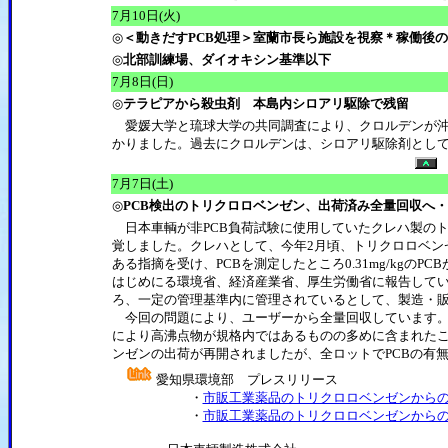
7月10日(火)
◎
＜動きだすPCB処理＞室蘭市長ら施設を視察＊稼働後
◎
北部訓練場、ダイオキシン基準以下
7月8日(日)
◎
テラピアから殺虫剤 本島内シロアリ駆除で残留
愛媛大学と琉球大学の共同調査により、クロルデンが沖
かりました。過去にクロルデンは、シロアリ駆除剤とし
7月7日(土)
◎
PCB検出のトリクロロベンゼン、出荷済み全量回収へ
日本車輌が非PCB負荷試験に使用していたクレハ製のトリク
覚しました。クレハとして、今年2月頃、トリクロロベン
ある指摘を受け、PCBを測定したところ0.31mg/kgの
はじめにる環境省、経済産業省、厚生労働省に報告して
ろ、一定の管理基準内に管理されているとして、製造・
今回の問題により、ユーザーから全量回収しています。
により高沸点物が規格内ではあるものの多めに含まれたこ
ンゼンの出荷が再開されましたが、全ロットでPCBの有
愛知県環境部 プレスリリース
・
市販工業薬品のトリクロロベンゼンからのPC
・
市販工業薬品のトリクロロベンゼンからのPC