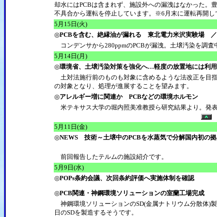
却水にはPCBは含まれず、施設外への漏洩はなかった。
不具合から運転を停止しています。※6月末に運転再開し
5月15日(火)
◎
PCBを含む、絶縁油が漏れる 東北電力米沢実験場 
コンデンサから280ppmのPCBが漏洩。土壌汚染を調査
5
月14日(月)
◎
環境省、土壌汚染対策を強化へ…軽度の放置地には利用
土対法施行前のものも対象に含めるような法改正を目指
の対象となり、処理が進展することを望みます。
◎
アレルギー増に関連か PCBなどの環境ホルモン
米テキサス大学の堀内照美准教授ら研究結果より。発表
5月11日(金)
◎
NEWS 技術～土壌中のPCBを水蒸気で分解国内初の
前回報告したテルムの施設紹介です。
5月9日(水)
◎
POPs条約会議、次回条約評価へ実施体制を確認
◎
PCB関連・神鋼環境ソリューションの室蘭工場完成
神鋼環境ソリューションのSD(金属ナトリウム分散体)製造
日のSDを製造するそうです。