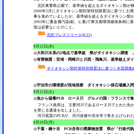
北区東豊島公園で、基準値を超えるダイオキシン類が検出（
2006年3月にダイオキシン類対策特別措置法に基づく土
事を進めていましたが、基準値を超えるダイオキシン類
2003年に重金属汚染(鉛、ヒ素)で東京都環境確保条例
策は必要ないとのこと。
北区プレスリリース(8/22)
8
月22日(水)
◎
大和川水系の2地点で基準超 県がダイオキシン調査 
◎
有害物質：安堵・岡崎川と川西・飛鳥川、基準超えダイ
ダイオキシン類対策特別措置法に基づく水質調査
県政公開ニュース
◎
宇治市の環境委が現地視察 ダイオキシン採石場搬入問
8
月21日(火)
◎
魚から猛毒PCB ローヌ川 グルメの国・フランスで
フランス政府は、主要河川であるローヌ川でとれた魚か
を禁じる通達を出しました。
河川底質のPCBが、河川改修や洪水等で巻き上げられ
8
月20日(月)
◎
千葉・鎌ケ谷 PCB含有の廃棄物放置 県が「行政代