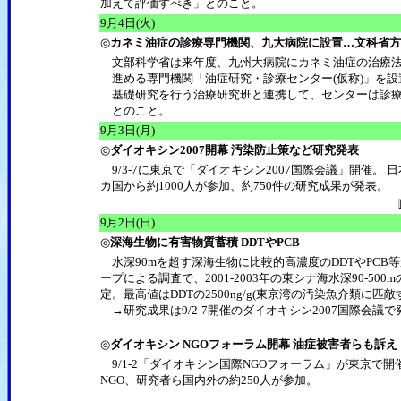
加えて評価すべき」とのこと。
9月4日(火)
◎
カネミ油症の診療専門機関、九大病院に設置…文科省
文部科学省は来年度、九州大病院にカネミ油症の治療法
進める専門機関「油症研究・診療センター(仮称)」を設
基礎研究を行う治療研究班と連携して、センターは診療
とのこと。
9月3日(月)
◎
ダイオキシン2007開幕 汚染防止策など研究発表
9/3-7に東京で「ダイオキシン2007国際会議」開催。 
カ国から約1000人が参加、約750件の研究成果が発表。
9月2日(日)
◎
深海生物に有害物質蓄積 DDTやPCB
水深90mを超す深海生物に比較的高濃度のDDTやPC
ープによる調査で、2001-2003年の東シナ海水深90-5
定。最高値はDDTの2500ng/g(東京湾の汚染魚介類に匹敵す
→研究成果は9/2-7開催のダイオキシン2007国際会議
◎
ダイオキシン NGOフォーラム開幕 油症被害者らも訴え
9/1-2「ダイオキシン国際NGOフォーラム」が東京で
NGO、研究者ら国内外の約250人が参加。