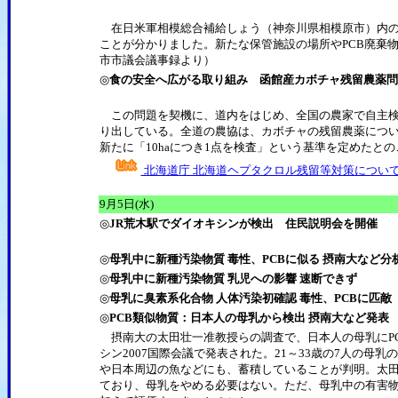
在日米軍相模総合補給しょう（神奈川県相模原市）内の
ことが分かりました。新たな保管施設の場所やPCB廃棄
市市議会議事録より）
◎
食の安全へ広がる取り組み 函館産カボチャ残留農薬
この問題を契機に、道内をはじめ、全国の農家で自主検
り出している。全道の農協は、カボチャの残留農薬につ
新たに「10haにつき1点を検査」という基準を定めたと
北海道庁 北海道ヘプタクロル残留等対策につい
9月5日(水)
◎
JR荒木駅でダイオキシンが検出 住民説明会を開催
◎
母乳中に新種汚染物質 毒性、PCBに似る 摂南大など分
◎
母乳中に新種汚染物質 乳児への影響 速断できず
◎
母乳に臭素系化合物 人体汚染初確認 毒性、PCBに匹敵
◎
PCB類似物質：日本人の母乳から検出 摂南大など発表
摂南大の太田壮一准教授らの調査で、日本人の母乳にPC
シン2007国際会議で発表された。21～33歳の7人の母乳の調査
や日本周辺の魚などにも、蓄積していることが判明。太
ており、母乳をやめる必要はない。ただ、母乳中の有害