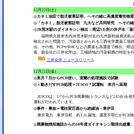
12月22日(土)
◎
カネミ油症で胎児被害証明、へその緒に高濃度毒性物質
◎
「カネミ」胎児被害証明 九大など共同研究 へその緒
◎
JR荒木駅のダイオキシン検出：周辺5カ所の井戸水「基
福岡県久留米市内JR荒木駅付近の九州新幹線鹿児島ル
検出された問題で、汚染源とみられる三西化学農薬工場跡
出。その他、PCPやBHCなどの農薬も高濃度で検出。
後、親会社の三井化学は、工場跡地の汚染範囲の特定を
三井化学 ニュースリリース
12月21日(金)
◎
来月７日からPCB使い、室蘭の処理施設で試験
◎
＜動きだすPCB処理＞JESCO＊試運転 来月へ延期
JESCOは、1/7からPCB廃棄物(トランスなど245台
運転が行われています。
◎
事件・事故＝電柱変圧器から絶縁油－東伊豆
東京電力、東伊豆町、約3.2L漏洩、濃度不明だがPC
◎
廃棄物焼却施設からの18年度ダイオキシン類排出総量、1