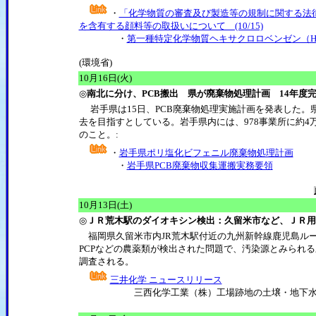
・
「化学物質の審査及び製造等の規制に関する法
を含有する顔料等の取扱いについて (10/15)
・
第一種特定化学物質ヘキサクロロベンゼン（H
(環境省)
10月16日(火)
◎
南北に分け、PCB搬出 県が廃棄物処理計画 14年度
岩手県は15日、PCB廃棄物処理実施計画を発表した。県
去を目指すとしている。岩手県内には、978事業所に約4
のこと。:
・
岩手県ポリ塩化ビフェニル廃棄物処理計画
・
岩手県PCB廃棄物収集運搬実務要領
10月13日(土)
◎
ＪＲ荒木駅のダイオキシン検出：久留米市など、ＪＲ
福岡県久留米市内JR荒木駅付近の九州新幹線鹿児島ルー
PCPなどの農薬類が検出された問題で、汚染源とみられ
調査される。
三井化学 ニュースリリース
三西化学工業（株）工場跡地の土壌・地下水調