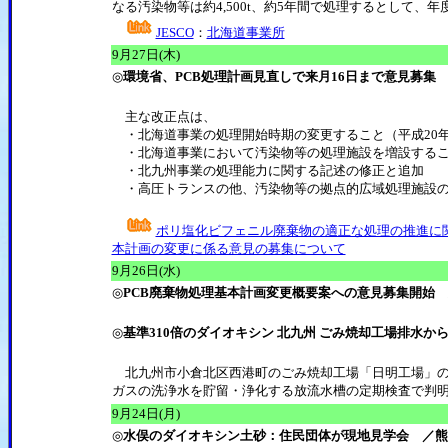
なる汚染物等は約4,500t、約5年間で処理するとして、
JESCO
：
北海道事業所
9月27日(木)
◎
環境省、PCB処理計画見直しで来月16日まで意見募集
主な改正点は、
・北海道事業の処理開始時期の変更すること（平成20年
・北海道事業において汚染物等の処理施設を増設する
・北九州事業の処理能力に関する記述の修正と追加
・高圧トランスの他、汚染物等の拠点的広域処理施設の
ポリ塩化ビフェニル廃棄物の適正な処理の推進に
本計画の変更に係る意見の募集について
9月26日(水)
◎
PCB廃棄物処理基本計画変更概要案への意見募集開始
◎
基準310倍のダイオキシン 北九州 ごみ焼却工場排水か
北九州市小倉北区西港町のごみ焼却工場「日明工場」の排
ガスの洗浄水を貯留・浄化する放流水槽の定期検査で判明
9月24日(月)
◎
水俣のダイオキシン土砂：住民団体が現地見学会 ／熊