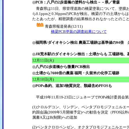
◎
PCB：八戸の2歩道橋の塗料から検出－－県／青森
青森県は11日、県管理道路の橋梁塗装について、塗膜お
ら0.1ppmと0.36ppmのPCBが検出。橋梁の下の土壌
たとあったが、精密調査の結果検出されなかったとのこと
青森県報道発表(12/11)
橋梁PCB塗装の調査結果について
◎
福岡県/ダイオキシン検出 農薬工場跡は基準値の94倍 
◎
JR荒木駅のダイオキシン検出：土壌からも 工場跡地、基準
12月11日(火)
◎
八戸の2歩道橋から微量PCB検出
◎
土壌から7600倍の農薬 福岡・久留米の化学工場跡
12月10日(月)
◎
POPs条約、追加5物質決定、類縁含めPFOSも
平成19年11月19-23日にジュネーブでPOPs検討委員会第3
(1)クロルデコン、リンデン、ペンタブロモジフェニルエー
約国会議(2009年5月開催予定)への勧告を決定（PFOS以外
属書A又はB(制限)への追加
(2)ペンタクロロベンゼン、オクタブロモジフェニルエーテ