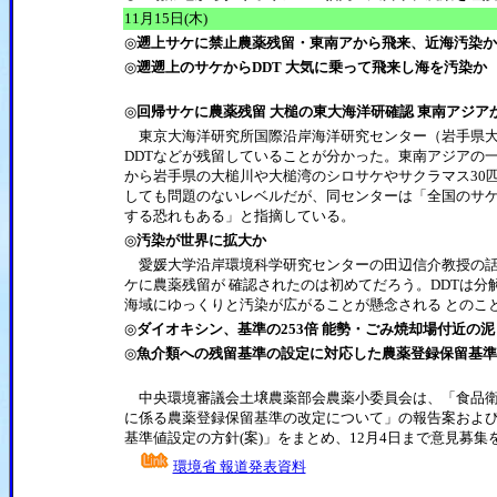
11月15日(木)
◎
遡上サケに禁止農薬残留・東南アから飛来、近海汚染
◎
遡遡上のサケからDDT 大気に乗って飛来し海を汚染か
◎
回帰サケに農薬残留 大槌の東大海洋研確認 東南アジア
東京大海洋研究所国際沿岸海洋研究センター（岩手県大
DDTなどが残留していることが分かった。東南アジアの一
から岩手県の大槌川や大槌湾のシロサケやサクラマス30匹を調査。
しても問題のないレベルだが、同センターは「全国のサ
する恐れもある」と指摘している。
◎
汚染が世界に拡大か
愛媛大学沿岸環境科学研究センターの田辺信介教授の話
ケに農薬残留が 確認されたのは初めてだろう。DDTは分
海域にゆっくりと汚染が広がることが懸念される とのこ
◎
ダイオキシン、基準の253倍 能勢・ごみ焼却場付近の泥
◎
魚介類への残留基準の設定に対応した農薬登録保留基準
中央環境審議会土壌農薬部会農薬小委員会は、「食品衛
に係る農薬登録保留基準の改定について」の報告案およ
基準値設定の方針(案)」をまとめ、12月4日まで意見募
環境省 報道発表資料