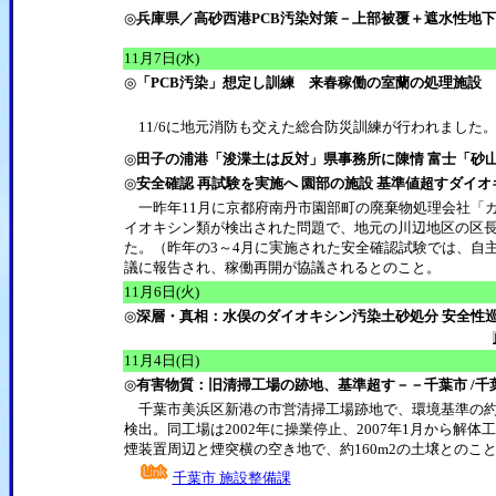
◎
兵庫県／高砂西港PCB汚染対策－上部被覆＋遮水性地
11月7日(水)
◎
「PCB汚染」想定し訓練 来春稼働の室蘭の処理施設
11/6に地元消防も交えた総合防災訓練が行われました
◎
田子の浦港「浚渫土は反対」県事務所に陳情 富士「砂山
◎
安全確認 再試験を実施へ 園部の施設 基準値超すダイオ
一昨年11月に京都府南丹市園部町の廃棄物処理会社「
イオキシン類が検出された問題で、地元の川辺地区の区長
た。（昨年の3～4月に実施された安全確認試験では、自
議に報告され、稼働再開が協議されるとのこと。
11月6日(火)
◎
深層・真相：水俣のダイオキシン汚染土砂処分 安全性巡
11月4日(日)
◎
有害物質：旧清掃工場の跡地、基準超す－－千葉市 /千
千葉市美浜区新港の市営清掃工場跡地で、環境基準の約1
検出。同工場は2002年に操業停止、2007年1月から
煙装置周辺と煙突横の空き地で、約160m2の土壌とのこ
千葉市 施設整備課