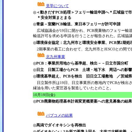
見学について
◎
＜動きだすPCB処理＞フェリー輸送申請へ＊広域協で
＊安全対策まとまる
◎
青森－室蘭PCB輸送、東日本フェリーが許可申請
広域協議会が19日に開かれ、PCB廃棄物のフェリー輸
輸送許可を求める申請を行うことが報告された。広域協
◎
環境保全協定：北九州市と環境安全事業、PCB第2期処
2期事業の着工に合わせて、北九州市とJESCOとの間
北九州事業
◎
PCB：事業所用地から基準超、検出－－日立市国分町
◎
日立 日製工場からPCB 土壌・地下水 周辺への影
◎
環境基準超え、PCBを検出 旧日立工場敷地 ／茨城県
日立製作所は19日、日立事業所の敷地内でPCBが検出され
縁油を用いた変圧器を製造していたとのこと。
10月19日(金)
◎
PCB廃棄物処理基本計画変更概要案への意見募集の結
パブコメの結果
◎
馬潟でダイオキシンを再検出
◎
ダイオキシン：2カ所で基準上回る 大半で大幅改善 