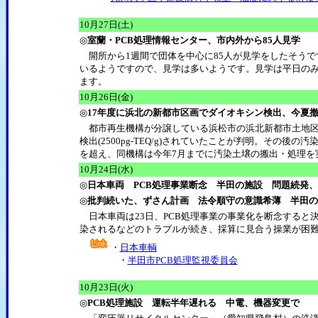
10月27日(土)
◎
室蘭・PCB処理情報センター、市内外から85人見学
開所から1週間で団体を中心に85人が見学をしたそうです。
いるようですので、見学は多いようです。見学は平日のみと
ます。
10月26日(金)
◎
17年度に浜北の新都市区画でダイオキシン検出、今夏
都市再生機構が分譲している浜松市の浜北新都市土地区画
検出(2500pg-TEQ/g)されていたことが判明。その後
を超え、同機構は今年7月までに汚染土壌の搬出・処理を
10月24日(水)
◎
日本車両 PCB処理事業断念 半田の施設 問題続発
◎
批判続いた、ずさん計画 法令順守の意識希薄 半田の
日本車両は23日、PCB処理事業の事業化を断念すると決
染されるなどのトラブルが続き、採算に見合う操業が困
・
日本車輌
・
半田市PCB処理監視委員会
10月23日(火)
◎
PCB処理施設 運転半年遅れる 中電、機器変更で