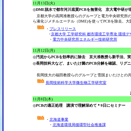
11月13日(火)
◎
DME脱水で都市河川底質PCBを無害化 京大電中研が
京都大学の高岡准教授らのグループと電力中央研究所の
ら液化ジメチルエーテル（DME)を使ってPCBを除去。
・
プレスリリース
･
京都大学 工学研究科 都市環境工学専攻 環境
・
電力中央研究所エネルギー技術研究所
11月12日(月)
◎
汚泥からPCBを効率的に除去 京大准教授ら新手法、
◎
長岡技科大など、まいたけ菌のPCB分解を確認、リグ
長岡技大の福田教授らのグループと雪国まいたけとの共
長岡技術科学大学微生物工学研究室
11月8日(木)
◎
PCBの適正処理 講演で理解深めて＊9日にセミナー
・
北海道事業
・
北海道環境局循環型社会推進課