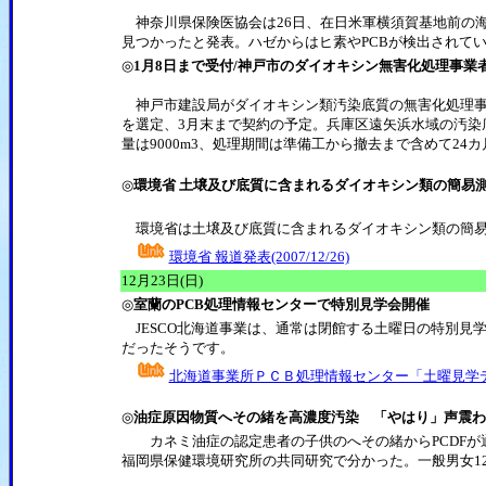
神奈川県保険医協会は26日、在日米軍横須賀基地前の海
見つかったと発表。ハゼからはヒ素やPCBが検出されて
◎
1月8日まで受付/神戸市のダイオキシン無害化処理事業
神戸市建設局がダイオキシン類汚染底質の無害化処理事業
を選定、3月末まで契約の予定。兵庫区遠矢浜水域の汚染
量は9000m3、処理期間は準備工から撤去まで含めて24
◎
環境省 土壌及び底質に含まれるダイオキシン類の簡易
環境省は土壌及び底質に含まれるダイオキシン類の簡易測
環境省 報道発表(2007/12/26)
12月23日(日)
◎
室蘭のPCB処理情報センターで特別見学会開催
JESCO北海道事業は、通常は閉館する土曜日の特別見学
だったそうです。
北海道事業所ＰＣＢ処理情報センター「土曜見学
◎
油症原因物質へその緒を高濃度汚染 「やはり」声震わ
カネミ油症の認定患者の子供のへその緒からPCDFが
福岡県保健環境研究所の共同研究で分かった。一般男女12人(18-