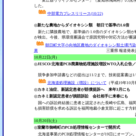
「変圧器リサイクルセンター」（愛知県飛鳥村）の洗浄
した。
中部電力プレスリリース(10/22)
◎
新たな農地からダイオキシン類 朝日で基準の1.6倍
新たに隣接農地で、基準値の 1.6倍のダイオキシン類
が検出。今後、県環境審議会で原因究明や対応方法が審
朝日町大字小向地区農地のダイオキシン類土壌汚染
果
三重県 報道発表資料 (10
10月22日(月)
◎
JESCO/北海道PCB廃棄物処理施設増設WTO入札公告／
競争参加申請書などの提出は11/2まで。技術提案書は1/
北海道処理施設（増設）について
（平成19年10
◎
カネミ油症、新認定患者が賠償提訴へ 来年3月にも
◎
カネミ新認定患者が損賠訴訟 会社相手に来春にも
国への訴訟終結後に患者と認定された長崎や広島、福岡県
も損害賠償を求める訴訟を福岡地裁小倉支部に起こす方
10月20日(土)
◎
室蘭市御崎町のPCB処理情報センターで開所式
北海道事業のPCB処理情報センターが19日にオープン