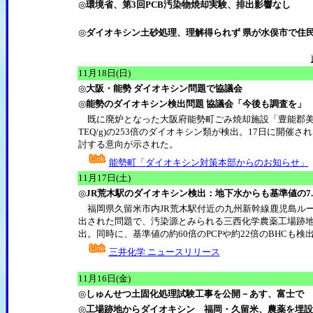
◎
環境省、第3回PCB汚染物焼却実験、排出影響なし
◎
ダイオキシン土砂処理、理解得られず 県が水俣市で住
11月18日(日)
◎
大阪・能勢 ダイオキシン問題で協議会
◎
能勢のダイオキシン検出問題 協議会「今後も調査を」
既に廃炉となった大阪府能勢町ごみ焼却施設「豊能郡美化セ
TEQ/g)の253倍のダイオキシン類が検出。17日に開
討する意向が示された。
能勢町「ダイオキシン対策本部からのお知らせ」
11月17日(土)
◎
JR荒木駅のダイオキシン検出：地下水からも基準値の7.7
福岡県久留米市内JR荒木駅付近の九州新幹線鹿児島ル
出された問題で、汚染源とみられる三西化学農薬工場跡地
出。同時に、基準値の約60倍のPCPや約22倍のBHCも
三井化学 ニュースリリース
11月16日(金)
◎
しゅんせつ土固化処理試験工事を公開－あす、富士で
◎
工場跡地からダイオキシン 福岡・久留米、農薬を埋