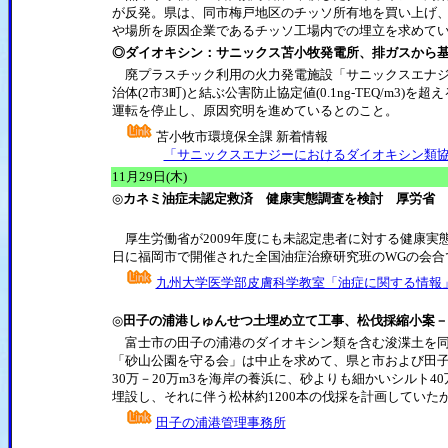
が反発。県は、同市梅戸地区のチッソ所有地を買い上げ
や場所を原因企業であるチッソ工場内での埋立を求めて
◎ダイオキシン：サニックス苫小牧発電所、排ガスから基
廃プラスチック利用の火力発電施設「サニックスエナジ
治体(2市3町)と結ぶ公害防止協定値(0.1ng-TEQ/m3)を超える
運転を停止し、原因究明を進めているとのこと。
苫小牧市環境保全課 新着情報
「サニックスエナジーにおけるダイオキシン類
11月29日(木)
◎
カネミ油症未認定救済 健康実態調査を検討 厚労省 
厚生労働省が2009年度にも未認定患者に対する健康実
日に福岡市で開催された全国油症治療研究班のWGの会合
九州大学医学部皮膚科学教室「油症に関する情報
◎
田子の浦港しゅんせつ土埋め立て工事、松伐採縮小案－
富士市の田子の浦港のダイオキシン類を含む浚渫土を同
「砂山公園を守る会」は中止を求めて、県と市および田
30万－20万m3を海岸の養浜に、砂よりも細かいシルト4
埋設し、それに伴う松林約1200本の伐採を計画してい
田子の浦港管理事務所