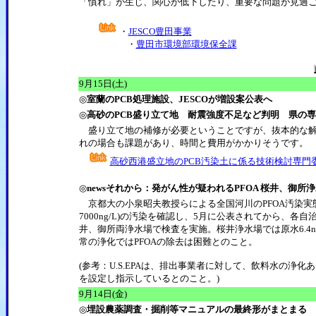
「慣れ」が生じ、関心が低下したり、重要な問題が見過
・
JESCO豊田事業
・
豊田市環境部環境保全課
9月15日(土)
◎
室蘭のPCB処理施設、JESCOが増設案公表へ
◎
高砂のPCB盛り立て地 耐震強度不足など判明 県の
盛り立て地の補修が必要ということですが、抜本的な解
れの場合も課題があり、時間と費用がかかりそうです。
高砂西港盛立地のPCB汚染土に係る技術検討専門
◎
newsそれから：発がん性が疑われるPFOA 桜井、御所
京都大の小泉昭夫教授らによる全国河川のPFOA汚染実態
7000ng/L)の汚染を確認し、5月に公表されてから、
井、御所両浄水場で検査を実施。桜井浄水場では原水6.4ng/L、浄
常の浄化ではPFOAの除去は困難とのこと。
(参考：U.S.EPAは、排出事業者に対して、飲料水の浄化あ
を設定し指示しているとのこと。)
9月14日(金)
◎
埋設農薬調査・掘削等マニュアルの最終形がまとまる