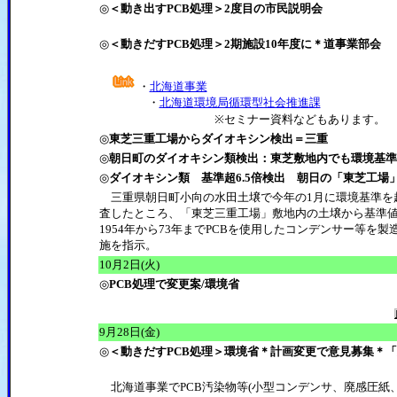
◎
＜動き出すPCB処理＞2度目の市民説明会
◎
＜動きだすPCB処理＞2期施設10年度に＊道事業部会
・
北海道事業
・
北海道環境局循環型社会推進課
※セミナー資料などもあります。
◎
東芝三重工場からダイオキシン検出＝三重
◎
朝日町のダイオキシン類検出：東芝敷地内でも環境基準6
◎
ダイオキシン類 基準超6.5倍検出 朝日の「東芝工場
三重県朝日町小向の水田土壌で今年の1月に環境基準を
査したところ、「東芝三重工場」敷地内の土壌から基準値の
1954年から73年までPCBを使用したコンデンサー等
施を指示。
10月2日(火)
◎
PCB処理で変更案/環境省
9月28日(金)
◎
＜動きだすPCB処理＞環境省＊計画変更で意見募集＊
北海道事業でPCB汚染物等(小型コンデンサ、廃感圧紙