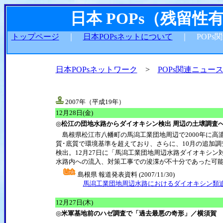
日本 POPs（残留
トップページ
｜
日本POPsネットについて
｜ POPs
日本POPsネットワーク
>
POPs関連ニュー
2007年（平成19年）
12月28日(金)
◎
松江の団地水路からダイオキシン検出 周辺の土壌調査へ
島根県松江市八幡町の馬潟工業団地周辺で2000年に高
質･底質で環境基準を超えており、さらに、10月の追加
検出。12月27日に「馬潟工業団地周辺水路ダイオキシ
水路内への流入、対策工事での浚渫が不十分であった可
島根県 報道発表資料 (2007/11/30)
馬潟工業団地周辺水路におけるダイオキシン類
12月27日(木)
◎
米軍基地前のハゼ調査で「過去最悪の奇形」／横須賀