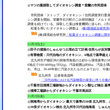
◎
マツの葉採取してダイオキシン調査＊室蘭の市民団体
市民団体「ストップ、ダイオキシン！住民調査実行委員
シン調査を開始。室蘭市石川町のごみ焼却施設「メルトタワ
調査を続けている。採取した葉は検査機関に送られ、2月
松葉を用いたダイオキシン調査は、
(株)環境総合研究所
(株)環境総合研究所
「松葉ダイオキシン調査に関
11月3日(土)
◎
田子の浦港のしゅんせつ土埋め立て計画 住民らが反対
◎
有害物質：川代泊地のダイオキシン、6地点で基準超える
北九州市戸畑区沖の洞海湾海底の土砂から環境基準(150pg
6地点で160-4600pg-TEQ/g)。汚染範囲は約6ha、汚
れ、市は、30-40年前に汚染されたものとみており、今
北九州市 記者発表資料
・
「川代泊地における汚染物質の発見に伴う今後
◎
千葉市旧清掃工場跡地からダイオキシン類など検出 基準
◎
清掃工場跡からダイオキシン 千葉市美浜区
11月2日(金)
◎
洞海湾からダイオキシン 最大で基準の30倍 北九州市
◎
30倍ダイオキシン検出 北九州市川代泊地海底 しゅん