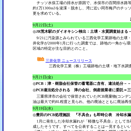
チッソ水俣工場の排水が原因で、水俣市の百間排水路等
約1万1300m3を浚渫・脱水し、湾に近い同市梅戸のチ
更を求めている。
9月22日(土)
◎
JR荒木駅のダイオキシン検出：土壌・水質調査始まる
9/21に汚染源とみられている三西化学工業跡地の土壌
井化学が2000年1月に行った調査では、跡地の一角から
区域の特定が主な目的とのこと。
三井化学 ニュースリリース
三西化学工業（株）工場跡地の土壌・地下水調査
9月21日(金)
◎
PCB：津・樹脂会社保管の蓄電器に含有、違法処分－
◎
PCB違法処分される 津の会社、倒産後業者に委託＝三
三重県津市の会社で保管されていたPCB廃棄物(コンデ
油は最大で約8L程度と見られ、他の廃油とともに廃油再
9月19日(水)
◎
豊田のPCB処理施設 『不具合』も即時公表 冷却水
1月に発生した冷却水漏れが「軽微な不具合」として当
成したそうです。すべてを公表することは一見するとい