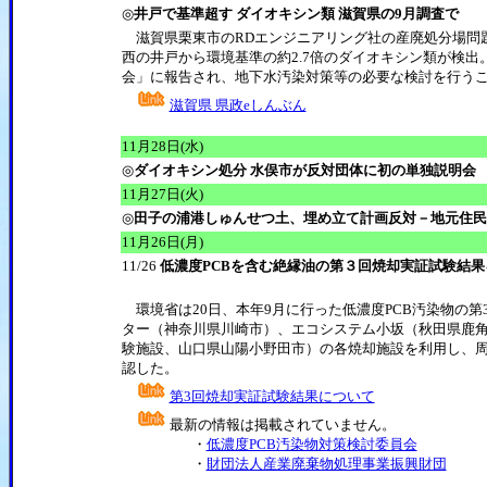
◎
井戸で基準超す ダイオキシン類 滋賀県の9月調査で
滋賀県栗東市のRDエンジニアリング社の産廃処分場問
西の井戸から環境基準の約2.7倍のダイオキシン類が検出
会」に報告され、地下水汚染対策等の必要な検討を行う
滋賀県 県政eしんぶん
11月28日(水)
◎
ダイオキシン処分 水俣市が反対団体に初の単独説明会
11月27日(火)
◎
田子の浦港しゅんせつ土、埋め立て計画反対－地元住民
11月26日(月)
11/26
低濃度PCBを含む絶縁油の第３回焼却実証試験結果
環境省は20日、本年9月に行った低濃度PCB汚染物の
ター（神奈川県川崎市）、エコシステム小坂（秋田県鹿
験施設、山口県山陽小野田市）の各焼却施設を利用し、周
認した。
第3回焼却実証試験結果について
最新の情報は掲載されていません。
・
低濃度PCB汚染物対策検討委員会
・
財団法人産業廃棄物処理事業振興財団