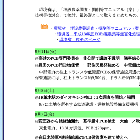
環境省は、「埋設農薬調査・掘削等マニュアル（案）」を作
技術等検討会」で検討、最終形として取りまとめたもの
・
環境省 埋設農薬調査・掘削等マニュアル（案
・
環境省 平成18年度 POPs廃農薬等無害化処
・
環境省 POPsのページ
9月11日(火)
◎
高砂のPCB専門委員会 非公開で議論不透明 議事録
◎
豊田のPCB汚染物保管 一部住民反発強める 中電側
中部電力の柱上トランスや低濃度PCBの保管施設周辺
保管施設には、柱上トランス約9,500台、ドラム缶約35
9月8日(土)
◎
JR荒木駅のダイオキシン検出：2次調査を開始／福岡
9/7に土地を所有する鉄道建設・運輸施設整備支援機構
9月7日(金)
◎
変圧器から絶縁油漏れ 基準超すPCB検出 大仙 ／
東北電力、13.8Lが漏洩、PCBは28ppm。
◎
在日米陸軍相模補給廠のPCB保管庫を建て替えへ