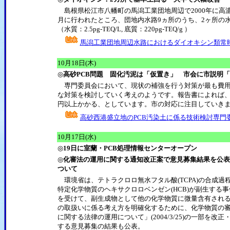
島根県松江市八幡町の馬潟工業団地周辺で2000年に高
月に行われたところ、団地内水路9ヵ所のうち、2ヶ所の
（水質：2.5pg-TEQ/L, 底質：220pg-TEQ/g ）
馬潟工業団地周辺水路におけるダイオキシン類常
島根県 報道発表資
10月18日(木)
◎
高砂PCB問題 固化汚泥は「仮置き」 市会に市説明
専門委員会において、現状の補強を行う対策が最も費用
な対策を検討していく考えのようです。報告書によれば、撤
円以上かかる、としています。市の対応に注目していき
高砂西港盛立地のPCB汚染土に係る技術検討専門
10月17日(水)
◎
19日に室蘭・PCB処理情報センターオープン
◎
化審法の運用に関する通知改正案で意見募集結果を公表
ついて
環境省は、テトラクロロ無水フタル酸(TCPA)の合成過
特定化学物質のヘキサクロロベンゼン(HCB)が副生する
を受けて、副生成物として他の化学物質に微量含有される
の取扱いに係る考え方を明確化するために、化学物質の
に関する法律の運用について」(2004/3/25)の一部を改
する意見募集の結果も公表。