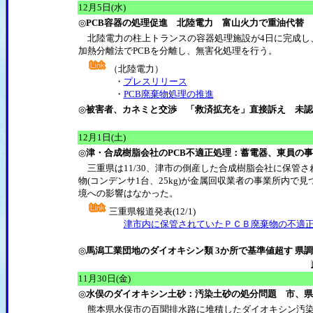
12月5日(水)
◎
PCB容器の処理促進 北陸電力 富山火力で重油代替
北陸電力の柱上トランスの容器処理施設が4日に完成し、
加熱分離法でPCBを分離し、無害化処理を行う。
（北陸電力）
・
プレスリリース
・
PCB廃棄物処理の推進
◎
被害者、カネミと交渉 「救済拡充を」直接訴え 未認
12月1日(土)
◎
津・合成樹脂会社のPCB不適正処理：蓄電器、東員の
三重県は11/30、津市の倒産した合成樹脂会社に保管さ
物(コンデンサ1台、25kg)が金属回収業者の事業所内で
境への影響はなかった。
三重県報道発表(12/1)
津市内に保管されていたＰＣＢ廃棄物の不適正
◎
馬潟工業団地のダイオキシン類 3か所で基準値超す 県
11月30日(金)
◎
水俣のダイオキシン土砂：汚染土砂の処分問題 市、県
熊本県水俣市の百聞排水路に堆積したダイオキシン汚染