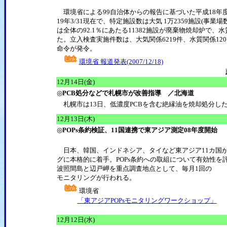
環境省による99自治体からの報告に基づいた平成18年
19年3/31現在で、特定施設数は大気 1万2359施設(事業場数
は全体の92.1％にあたる11382施設が廃棄物焼却炉で
た。立入検査実施件数は、大気関係6219件、水質関係12
命令が発令。
環境省 報道発表(2007/12/18)
12月14日(金)
◎
PCB処分などで札幌市が改善指導 ／北海道
札幌市は13日、低濃度PCBを含む絶縁油を焼却処分し
12月13日(木)
◎
POPs条約検証、11国連携で東アジア測定08年度開始
日本、韓国、インドネシア、タイなど東アジア11カ国が連
グに本格的に着手。POPs条約への取組について有効性
波照間島と辺戸岬を重点調査地点として、毎月1回の
モニタリングが行われる。
環境省
「東アジアPOPsモニタリングワークショップ」
12月12日(水)