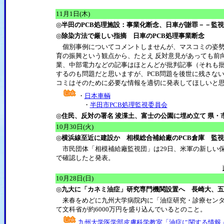
11月1日(木)
◎
半田のPCB処理施設：事業化断念、日車が謝罪－－監
◎
除染方法で厳しい指摘 日車のPCB処理事業断念
個別事例についてコメントしませんが、マスコミの姿勢に
育の振興という観点から、たとえ 反対意見があっても前向
業、中部電力などの記事はほとんどが批判記事（それも批
するのも問題だと思いますが、PCB問題を後世に残さな
コミはそのために必要な情報を適切に発表してほしいと
・
日本車輌
・
半田市PCB処理監視委員会
◎
住民、反対の署名 浚渫土、富士の公園に埋め立て 県・
10月30日(火)
◎
横浜線至近に建設か 相模総合補給廠のPCB倉庫 監
市民団体「相模補給廠監視団」は29日、米軍の新しい保
で確認したと発表。
10月28日(日)
◎
九大に「カネミ油症」研究専門機関設置へ 長崎大、五
来春をめどに九州大学病院内に「油症研究・診療センター
て文科省が約6000万円を盛り込んでいるとのこと。
九州大学医学部皮膚科学教室「油症に関する情報