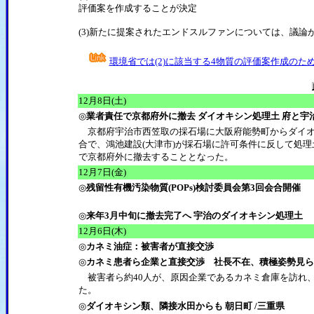
評価案を作成することが決定
(3)新たに提案されたエンドスルファンについては、議論
環境省では(2)に該当する4物質の評価案作成の
12月8日(土)
◎
業者責任で京都府外に撤去 ダイオキシン処理土 府と宇
京都府宇治市西笠取の採石場に大阪府能勢町からダイオ
合で、鴻池建設(大津市)が採石場に許可条件に反して処理土
で京都府外に撤去することとなった。
12月7日(金)
◎
残留性有機汚染物質(POPs)検討委員会第3回会合開催
◎
来年3月中旬に撤去完了へ 宇治のダイオキシン処理土
12月6日(木)
◎
カネミ油症：被害者が直接交渉
◎
カネミ患者ら企業と直接交渉 社長不在、積極姿勢見ら
被害者ら約40人が、原因企業であるカネミ倉庫を訪れ
た。
◎
ダイオキシン類、隣接水田からも 朝日町 /三重県