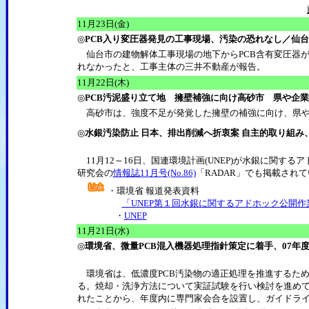
11月23日(金)
◎
PCB入り変圧器発見の工事現場、汚染の恐れなし／仙
仙台市の建物解体工事現場の地下からPCB含有変圧器が
れなかったと、工事主体の三井不動産が報告。
11月22日(木)
◎
PCB汚泥盛り立て地 擁壁補強に向け高砂市 県や企
高砂市は、強度不足が発覚した擁壁の補強に向け、県や
◎
水銀汚染防止 日本、排出削減へ折衷案 自主的取り組
11月12～16日、国連環境計画(UNEP)が水銀に関す
研究会の
情報誌11月号(No.86)
「RADAR」でも掲載され
・環境省 報道発表資料
「UNEP第１回水銀に関するアドホック公開
・
UNEP
11月21日(水)
◎
環境省、微量PCB混入機器処理指針策定に着手、07年
環境省は、低濃度PCB汚染物の適正処理を推進するため
る。焼却・洗浄方法について実証試験を行い検討を進め
れたことから、年度内に専門家会合を設置し、ガイドラ