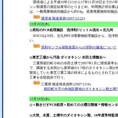
環境省による平成16年12/1から17年11月30日まで
シン類濃度の測定結果等のとりまとめ。年間推計排出量は約1
は、一般廃棄物焼却施設から約54g、産業廃棄物焼却施設か
環境省 報道発表(2007/12/21)
12月20日(木)
◎
若松のPCB処理施設 洗浄剤5リットル流出＝北九州
JESCOは18日、北九州PCB廃棄物処理施設から、洗
い。
溶剤サンプル採取装置からの溶剤の漏洩について
◎
東芝工場から汚染 ダイオキシン 水田土壌撤去へ
三重県朝日町小向の水田土壌で2007年1月に環境基準を
で、隣接する水田から基準値の1.7倍のダイオキシン類が
製造していた東芝三重工場の排水によるものとされており、同
工事を全額負担で行う。
三重県 報道発表資料 (2007/12/6)
朝日町大字小向地区農地のダイオキシン類土壌
12月19日(水)
◎
＜動きだすPCB処理＞初めての土曜日開催＊情報センタ
◎
大気、水質、土壌中のダイオキシン類、18年度常時監