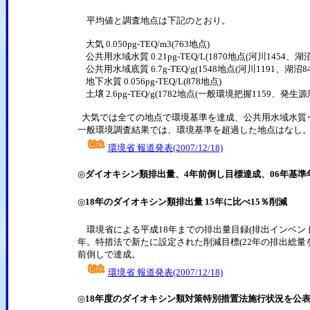
平均値と調査地点は下記のとおり。
大気 0.050pg-TEQ/m3(763地点)
公共用水域水質 0.21pg-TEQ/L(1870地点(河川1454、湖沼
公共用水域底質 6.7g-TEQ/g(1548地点(河川1191、湖沼84
地下水質 0.056pg-TEQ/L(878地点)
土壌 2.6pg-TEQ/g(1782地点(一般環境把握1159、発生源
大気では全ての地点で環境基準を達成、公共用水域水質
一般環境調査結果では、環境基準を超過した地点はなし
環境省 報道発表(2007/12/18)
◎
ダイオキシン類排出量、4年前倒し目標達成、06年基準
◎
18年のダイオキシン類排出量 15年に比べ15％削減
環境省による平成18年までの排出量目録(排出インベントリー)
年。特措法で新たに設定された削減目標(22年の排出総量を15年
前倒しで達成。
環境省 報道発表(2007/12/18)
◎
18年度のダイオキシン類対策特別措置法施行状況を公