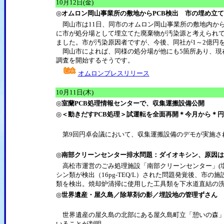
10月12日(金)
◎
オムロン岡山事業所の敷地からPCB検出 市の埋め立
岡山市は11日、同市のオムロン岡山事業所の敷地内から
に市が処分場として埋立てた廃棄物が汚染源と考えられ
ました。市が汚染原因者ですが、今後、同社が1～2億円
岡山市によれば、同様の処分場が他にも5箇所あり、現
調査を開始するそうです。
オムロンプレスリリース
10月11日(木)
◎
室蘭PCB処理情報センターで、収集運搬設備公開
◎
＜動きだすPCB処理＞試運転を全面再開＊今月から＊
第9回円卓会議において、収集運搬設備のデモが実施さ
◎
南部クリーンセンター排水問題：ダイオキシン、原因は
高松市運営のごみ処理施設「南部クリーンセンター」(塩
シン類が検出（16pg-TEQ/L）された問題発覚後、市の施
類を検出。焼却炉清掃に使用した工具類を下水道直結の
◎
世界遺産・屋久島／除草剤の影／埋設地の管理ずさん
世界遺産の屋久島の北部にある屋久島町立「憩いの森」公園
いることが判明。