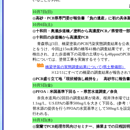
10月7日(日)
◎
高砂・PCB県専門委が報告書 「負の遺産」に初の具体
10月6日(土)
◎
十和田・奥瀬歩道橋／塗料から高濃度PCB／県管理一
◎
十和田の歩道橋から高濃度PCB
青森県は5日、橋梁塗装のPCB汚染実態調査結果を公表。去
とをうけ、今回は15m未満の橋等41橋の調査結果です。そ
検出され、また歩道橋下の花壇の土壌からも48ppmのP
料については、塗替工事を実施するそうです。
橋梁塗装の実態調査結果について(県土整備部）
※12/11にすべての橋梁の調査結果が報告され
◎
PCB盛り立て地「現状補強し維持を」 高砂市に報告書
10月5日(金)
◎
PFOA：米国基準下回る－－県営水道調査／奈良
奈良水道局の2回目の調査結果が発表。桜井浄水場では原水8.9n
1.1ng/L。U.S.EPAの基準500ng/Lを大きく下回る。
替水源の提供を行うPFOAの水質基準として500ng/L
行われる。
10月3日(水)
◎
室蘭でPCB処理市民向けセミナー、操業までの日程説明