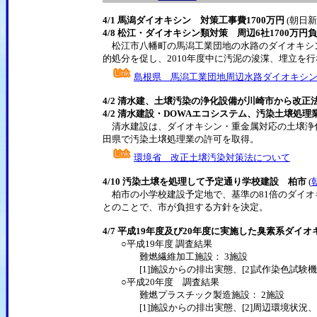
4/1 馬潟ダイオキシン 対策工事費1700万円
(朝日新
4/8 松江・ダイオキシン類対策 周辺6社1700万
松江市八幡町の馬潟工業団地の水路のダイオキシン汚
的処分を促し、2010年度中に汚泥の浚渫、埋立を
島根県 馬潟工業団地周辺水路ダイオキシ
4/2 清水建、土壌汚染の浄化設備が川崎市から改
4/2 清水建設・DOWAエコシステム、汚染土壌処
清水建設は、ダイオキシン・重金属対応の土壌浄化
田県で汚染土壌処理業の許可を取得。
環境省 改正土壌汚染対策法について
4/10 汚染土壌を処理して予定通り学校建設 柏市
(
柏市の小学校建設予定地で、基準の81倍のダイオ
とのことで、市が負担する方針を決定。
4/7 平成19年度及び20年度に実施した臭素系ダ
○平成19年度 調査結果
難燃繊維加工施設： 3施設
[1]施設からの排出実態、[2]試作染色試験機に
○平成20年度 調査結果
難燃プラスチック製造施設： 2施設
[1]施設からの排出実態、[2]周辺環境状況、