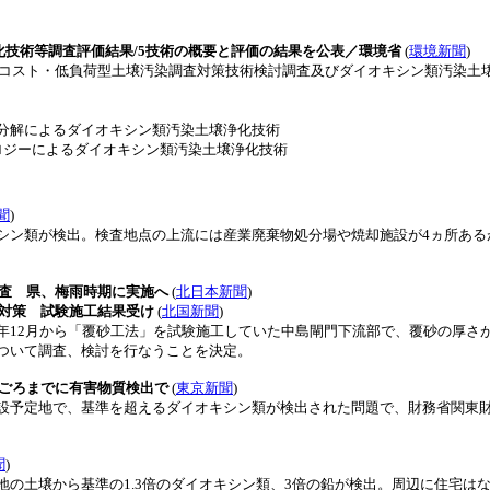
壌浄化技術等調査評価結果/5技術の概要と評価の結果を公表／環境省
(
環境新聞
)
低コスト・低負荷型土壌汚染調査対策技術検討調査及びダイオキシン類汚染土
解によるダイオキシン類汚染土壌浄化技術
ジーによるダイオキシン類汚染土壌浄化技術
聞
)
ン類が検出。検査地点の上流には産業廃棄物処分場や焼却施設が4ヵ所ある
調査 県、梅雨時期に実施へ
(
北日本新聞
)
ン対策 試験施工結果受け
(
北国新聞
)
12月から「覆砂工法」を試験施工していた中島閘門下流部で、覆砂の厚さ
ついて調査、検討を行なうことを決定。
夏ごろまでに有害物質検出で
(
東京新聞
)
予定地で、基準を超えるダイオキシン類が検出された問題で、財務省関東財
聞
)
の土壌から基準の1.3倍のダイオキシン類、3倍の鉛が検出。周辺に住宅は