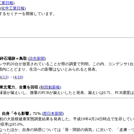
工業日報
)
(
化学工業日報
)
するセミナーを開催しています。
取・砕石場跡＝鳥取
(
読売新聞
)
サ約20台が放置されていることが県の調査で判明。この内、コンデンサ1台
範囲内にとどまり、生活への影響はないとみられると発表。
(4/13)
・
(4/19)
 東北電力、全量を回収
(
秋田魁新報
)
漏えいし、微量のPCBが漏えいしたと発表。漏えいは0.7L、PCB濃度は4.
く 自身「今も影響」71%
(
西日本新聞
)
の大規模健康実態調査結果を発表した。平成19年4月24日時点で生存してい
収率は85.0%。
なったほか、自身の病歴については「骨・関節の病気」に次いで、「皮膚・