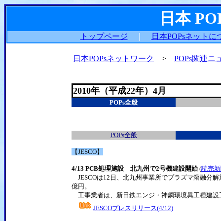
日本 P
トップページ
｜
日本POPsネットに
日本POPsネットワーク
>
POPs関連ニ
2010年（平成22年）4月
POPs全般
POPs全般
【JESCO】
4/13 PCB処理施設 北九州で2号機建設開始
(
読売新
JESCOは12日、北九州事業所でプラズマ溶融分解
億円。
工事業者は、新日鉄エンジ・神鋼環境異工種建設
JESCOプレスリリース(4/12)