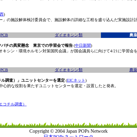
西
)
」の施設解体検討委員会で、施設解体の詳細な工程を盛り込んだ実施設計計
PCB
ダイオキシン類
農
 ミツバチの異変懸念 東京での学習会で報告
(
中日新聞
)
キシン・環境ホルモン対策国民会議」が国会議員らに向けて4/21に学習会
PCB
ダイオキシン類
農
コチル調査）」ユニットセンターを選定
(
EICネット
)
中心的な役割を果たすユニットセンターを選定・設置したと発表。
エコチル調査）
Copyright © 2004 Japan POPs Network
日本POPsネットワーク