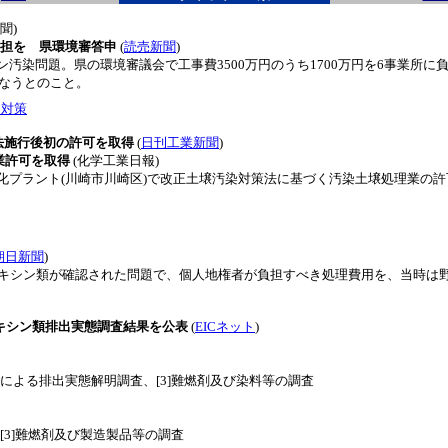
聞)
円負担を 県環境審答申
(
読売新聞
)
染問題。県の環境審議会で工事費3500万円のうち1700万円を6事業所に
行なうとのこと。
ン対策
正法施行後初の許可を取得
(
日刊工業新聞
)
理業許可を取得
(化学工業日報)
プラント(川崎市川崎区)で改正土壌汚染対策法に基づく汚染土壌処理業の許
朝日新聞
)
キシン類が確認された問題で、個人地権者が負担すべき処理費用を、当時は
イオキシン類排出実態調査結果を公表
(
EICネット
)
よる排出実態解明調査、[3]難燃剤及び染料等の調査
[3]難燃剤及び製造製品等の調査