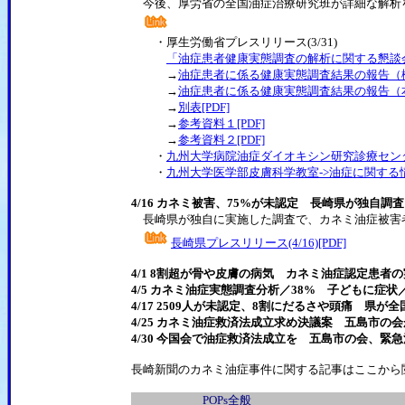
今後、厚労省の全国油症治療研究班が詳細な解析
・厚生労働省プレスリリース(3/31)
「油症患者健康実態調査の解析に関する懇談会」
→
油症患者に係る健康実態調査結果の報告（概要
→
油症患者に係る健康実態調査結果の報告（本文
→
別表[PDF]
→
参考資料１[PDF]
→
参考資料２[PDF]
・
九州大学病院油症ダイオキシン研究診療セン
・
九州大学医学部皮膚科学教室->油症に関する
4/16 カネミ被害、75%が未認定 長崎県が独自調査
長崎県が独自に実施した調査で、カネミ油症被害者33
長崎県プレスリリース(4/16)[PDF]
4/1 8割超が骨や皮膚の病気 カネミ油症認定患者
4/5 カネミ油症実態調査分析／38% 子どもに症
4/17 2509人が未認定、8割にだるさや頭痛 県が
4/25 カネミ油症救済法成立求め決議案 五島市の会
4/30 今国会で油症救済法成立を 五島市の会、緊
長崎新聞のカネミ油症事件に関する記事はここから
POPs全般