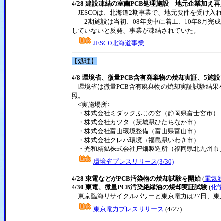
4/28 建設凍結の室蘭PCB処理施設 地元企業加え
JESCOは、北海道2期事業で、地元要件を受け入
2期施設は当初、08年度中に着工、10年8月完
していないと反発、事業が凍結されていた。
JESCO北海道事業
【処理】
4/8 環境省、微量PCB含有廃棄物の焼却実証、5施
環境省は微量PCB含有廃棄物の焼却実証試験結果を
照。
<実施場所>
・株式会社ミダックふじの宮（静岡県富士宮市）
・株式会社カツタ（茨城県ひたちなか市）
・株式会社富山環境整備（富山県富山市）
・株式会社クレハ環境（福島県いわき市）
・光和精鉱株式会社戸畑製造所（福岡県北九州市
環境省プレスリリース(3/30)
4/28 東電などがPCB汚染物の焼却試験を開始
(
電気
4/30 東電、微量PCB汚染絶縁油の焼却実証試験
(
化
東京臨海リサイクルパワーと東京電力は27日、東
東京電力プレスリリース
(4/27)