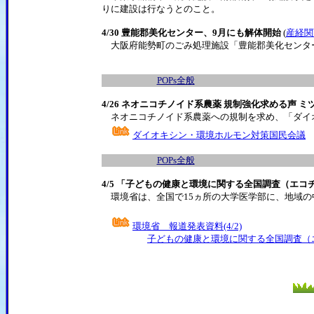
りに建設は行なうとのこと。
4/30 豊能郡美化センター、9月にも解体開始
(
産経関
大阪府能勢町のごみ処理施設「豊能郡美化センター
POPs全般
4/26 ネオニコチノイド系農薬 規制強化求める声
ネオニコチノイド系農薬への規制を求め、「ダイオ
ダイオキシン・環境ホルモン対策国民会議
POPs全般
4/5 「子どもの健康と環境に関する全国調査（エ
環境省は、全国で15ヵ所の大学医学部に、地域の
環境省 報道発表資料(4/2)
子どもの健康と環境に関する全国調査（