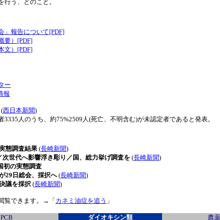
を行う、とのこと。
報告について[PDF]
）[PDF]
）[PDF]
ター
情報
(
西日本新聞
)
35人のうち、約75%2509人(死亡、不明含む)が未認定者であると発表。
の実態調査結果
(
長崎新聞
)
状／次世代へ影響浮き彫り／国、総力挙げ調査を
(
長崎新聞
)
全国初の実態調査
が29日総会、採択へ
(
長崎新聞
)
急決議を採択
(
長崎新聞
)
閲覧できます。→「
カネミ油症を追う
」
PCB
ダイオキシン類
農