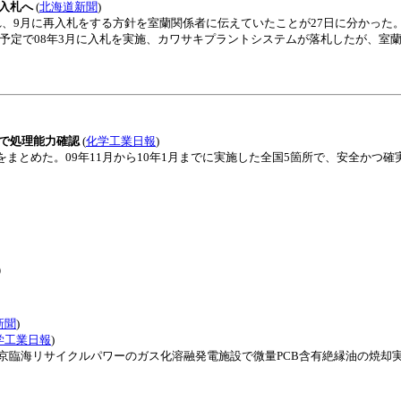
再入札へ
(
北海道新聞
)
れ、9月に再入札をする方針を室蘭関係者に伝えていたことが27日に分かった
成予定で08年3月に入札を実施、カワサキプラントシステムが落札したが、室
設で処理能力確認
(
化学工業日報
)
まとめた。09年11月から10年1月までに実施した全国5箇所で、安全かつ
）
新聞
)
学工業日報
)
京臨海リサイクルパワーのガス化溶融発電施設で微量PCB含有絶縁油の焼却実