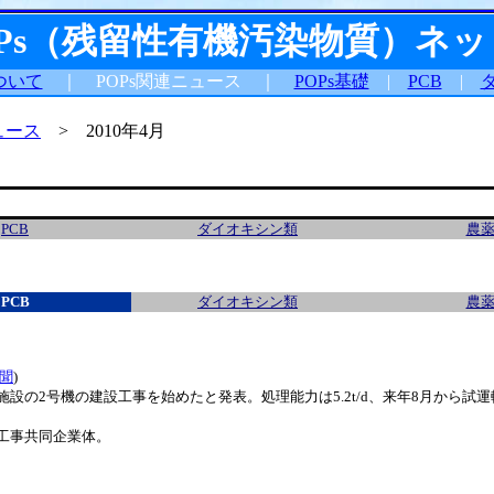
OPs（残留性有機汚染物質）ネ
ついて
｜ POPs関連ニュース ｜
POPs基礎
|
PCB
|
ュース
> 2010年4月
PCB
ダイオキシン類
農
PCB
ダイオキシン類
農
聞
)
施設の2号機の建設工事を始めたと発表。処理能力は5.2t/d、来年8月から試運
工事共同企業体。