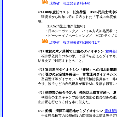
環境省 報道発表資料(4/6)
4/14 08年度低コスト・低負荷型・DXNs汚染土
環境省から昨年12月に公表された「平成20年度
説。
（DXNs汚染土壌浄化技術）
・日本シーガテック／ パイル方式加熱脱着・分
・ピーシーイノベーションズ／ MCD テクノロ
環境省 報道発表資料(2009/12/7)
4/17 敦賀の木ノ芽川で1.2倍のダイオキシン
(
福井新
福井県敦賀市の木の芽川で基準を超えるダイオキシ
結果次第で対応するとのこと。
4/23 富岩運河ダイオキシン「覆砂」への増水影響
4/20 覆砂の安定性を確保へ 富岩運河ダイオキシ
富岩運河等ダイオキシン類対策検討委員会で、昨年
今後、波浪などの自然現象が覆砂材に及ぼす影響に
4/24 朝霞市の宿舎予定地 飛散防止措置実施へ 
朝霞市の米軍キャンプ跡地の国家公務員宿舎の建設
止措置を行なう方針を市に伝えた。
4/28 船橋 清掃工場用地からダイオキシン
(
産経新
千葉県船橋市の焼却施設の南部清掃工場建設予定地