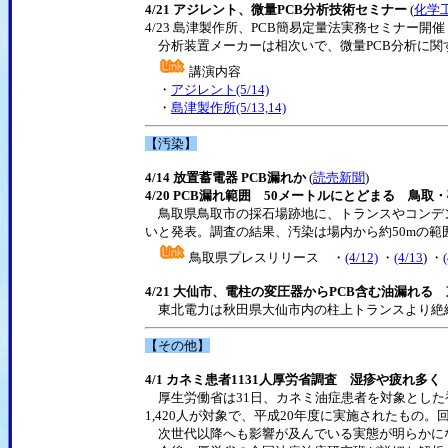
4/21 アジレント、微量PCB分析技術セミナー
(
化学
4/23 島津製作所、PCB簡易定量法実務セミナー開催 
分析装置メーカーは相次いで、微量PCB分析に関
講演内容
・
アジレント(5/14)
・
島津製作所(5/13,14)
【汚染】
4/14 放置蓄電器 PCB漏れか
(
読売新聞
)
4/20 PCB漏れ範囲 50メートルにとどまる 鳥
鳥取県鳥取市の採石場跡地に、トランスやコンデン
いと発表。調査の結果、汚染は場内から約50mの
鳥取県プレスリリース ・
(4/12)
・
(4/13
) ・
4/21 大仙市、電柱の変圧器からPCB含む油漏れる
東北電力は秋田県大仙市内の柱上トランスより絶縁湯が
【その他】
4/1 カネミ患者1131人厚労省調査 湿疹や疲れ多
厚生労働省は31日、カネミ油症患者を対象とした初
1,420人が対象で、平成20年度に実施されたもの。回
次世代以降へも影響が及んでいる実態が明らかに