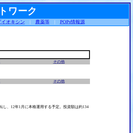
ットワーク
ダイオキシン
|
農薬等
|
POPs情報源
薬
その他
薬
その他
転し、12年1月に本格運用する予定。投資額は約134