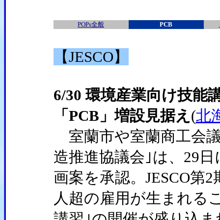
POPs全般
PCB
【JESCO】
6/30 環境産業向け技
「PCB」増設見据え
(
北
室蘭市や室蘭商工会議
造推進協議会｣は、29
画案を承認。JESCO第
人超の雇用が生まれるこ
講習｣の開催が盛り込ま