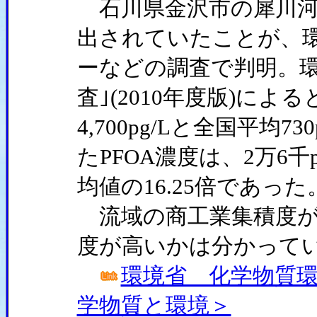
石川県金沢市の犀川河口
出されていたことが、
ーなどの調査で判明。環
査｣(2010年度版)に
4,700pg/Lと全国平均7
たPFOA濃度は、2万6千
均値の16.25倍であった
流域の商工業集積度が
度が高いかは分かって
環境省 化学物質環
学物質と環境＞