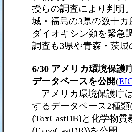
授らの調査により判明。
城・福島の3県の数十カ
ダイオキシン類を緊急
調査も3県や青森・茨城
6/30 アメリカ環境保
データベースを公開
(
E
アメリカ環境保護庁は
するデータベース2種類
(ToxCastDB)と化
(ExpoCastDB))を公開。