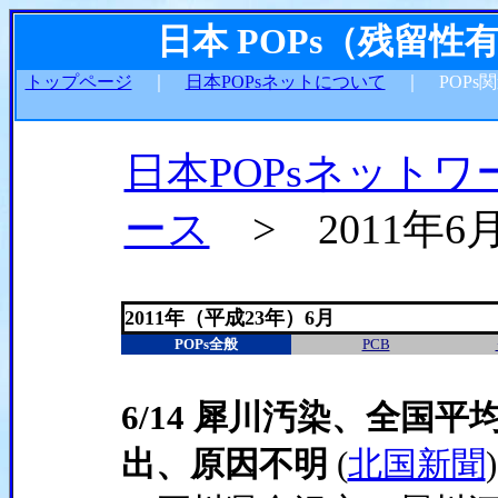
日本 POPs（残留
トップページ
｜
日本POPsネットについて
｜ POPs
日本POPsネットワ
ース
> 2011年6
2011年（平成23年）6月
POPs全般
PCB
6/14 犀川汚染、全国
出、原因不明
(
北国新聞
)