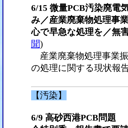
6/15 微量PCB汚染
み／産業廃棄物処理事
心で早急な処理を／無害
聞
)
産業廃棄物処理事業振
の処理に関する現状報
【汚染】
6/9 高砂西港PCB問