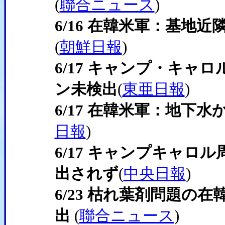
(
聯合ニュース
)
6/16 在韓米軍：基地
(
朝鮮日報
)
6/17 キャンプ・キャ
ン未検出
(
東亜日報
)
6/17 在韓米軍：地下
日報
)
6/17 キャンプキャロ
出されず
(
中央日報
)
6/23 枯れ葉剤問題の
出
(
聯合ニュース
)