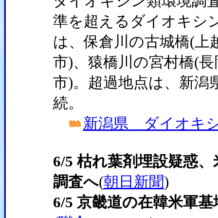
ダイオキシン類環境調査
準を超えるダイオキシ
は、保倉川の古城橋(上
市)、猿橋川の宮村橋(長
市)。超過地点は、新潟
続。
新潟県 ダイオキ
6/5 枯れ葉剤埋設疑惑
調査へ
(
朝日新聞
)
6/5 京畿道の在韓米