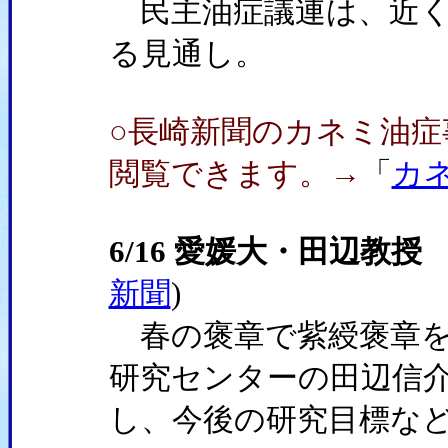
民主油症議連は、近く
る見通し。
○長崎新聞のカネミ油
閲覧できます。→
「
カ
6/16 愛媛大・田辺教
新聞
)
春の褒章で紫綬褒章を
研究センターの田辺信介
し、今後の研究目標な