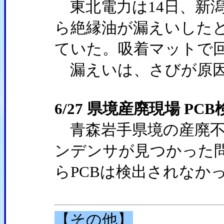
東北電力は14日、新
ら絶縁油が漏えいしたと発
ていた。吸着マットで
漏えいは、さびが原
6/27 県境産廃現場 PC
青森岩手県境の産廃不
ンデンサが見つかった
らPCBは検出されなか
【その他】