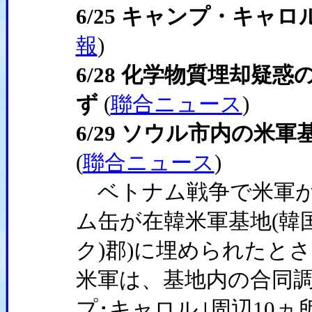
6/25 キャンプ・キャ
報
)
6/28 化学物質埋却疑
ず
(
聯合ニュース
)
6/29 ソウル市内の米
(
聯合ニュース
)
ベトナム戦争で米軍が
ム缶が在韓米軍基地(韓
ク)郡)に埋められたと
米軍は、基地内の合同調
プ･キャロル｣周辺10