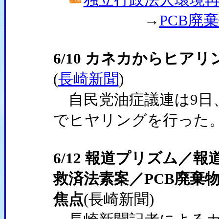
→
PCB廃
6/10 カネカからヒア
(
長崎新聞
)
自民党油症議連は9日
でヒヤリングを行った
6/12 報道プリズム／
救済法素案／PCB廃棄
焦点
(長崎新聞)