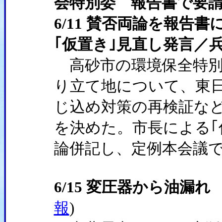
会特別委 報告書で要
6/11 賛否両論を報告
｢仮置き｣見直し発言／
高砂市の環境保全特別委
り立て地について、東
じ込め対策の再検証な
を決めた。市長による｢
論併記し、定例本会議
6/15 変圧器から油漏
報
)