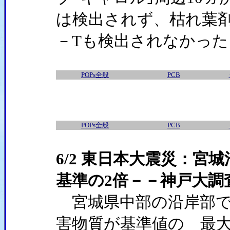
は検出されず、枯れ葉剤の主
－Tも検出されなかった
POPs全般
PCB
POPs全般
PCB
6/2 東日本大震災：宮
基準の2倍－－神戸大調
宮城県中部の沿岸部で
害物質が基準値の 最大