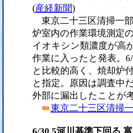
(
産経新聞
)
東京二十三区清掃一部
炉室内の作業環境測定
イオキシン類濃度が高か
作業に入ったと発表。6/8
と比較的高く、焼却炉付
と指定。原因は調査中
外部に漏出したことが
東京二十三区清掃
6/30 5河川基準下回