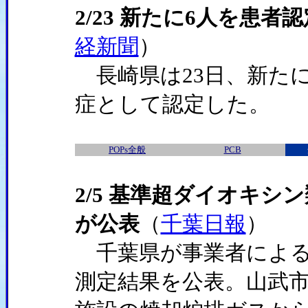
2/23 新たに6人を患
経新聞
）
長崎県は23日、新たに
症として認定した。
POPs全般
PCB
2/5 基準超ダイオキシ
が公表
（
千葉日報
）
千葉県が事業者による2
測定結果を公表。山武