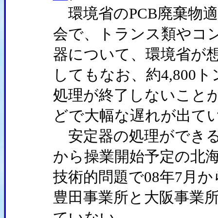
環境省のPCB廃棄物
会で、トランス類やコ
器について、環境省が想
してもなお、約4,800
処理が終了しないこと
どで大幅な遅れが出て
安定器の処理ができる
から操業開始予定の北
技術的問題で08年7月
豊田事業所と大阪事業
ていない。