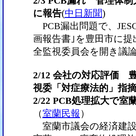
2/3 PCB漏れ 管理体
に報告
(
中日新聞
)
PCB漏出問題で、JES
画報告書｣を豊田市に提出
全監視委員会を開き議
2/12 会社の対応評価
視委「対症療法的」指
2/22 PCB処理拡大で
（
室蘭民報
）
室蘭市議会の経済建設