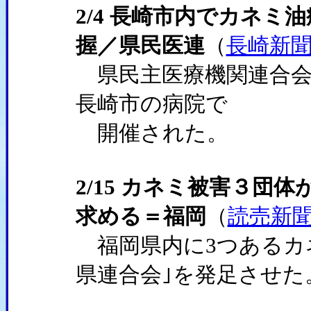
2/4 長崎市内でカネ
握／県民医連
（
長崎新
県民主医療機関連合会
長崎市の病院で
開催された。
2/15 カネミ被害３団
求める＝福岡
（
読売新
福岡県内に3つあるカ
県連合会｣を発足させた