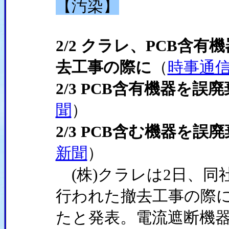
【汚染】
2/2 クラレ、PCB含有
去工事の際に
（
時事通
2/3 PCB含有機器を
聞
）
2/3 PCB含む機器を
新聞
）
(株)クラレは2日、同社
行われた撤去工事の際に
たと発表。電流遮断機器で