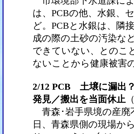
市環境部下水道課によ
は、PCBの他、水銀、
ど。PCBと水銀は、隣
成の際の土砂の汚染な
できていない、とのこ
ないことから健康被害
2/12 PCB 土壌に
発見／搬出を当面休止
青森･岩手県境の産廃不
日、青森県側の現場から