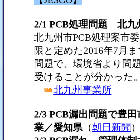
2/1 PCB処理問題 北
北九州市PCB処理案市委
限と定めた2016年7
問題で、環境省より問
受けることが分かった
北九州事業所
2/3 PCB漏出問題で
業／愛知県
（
朝日新聞