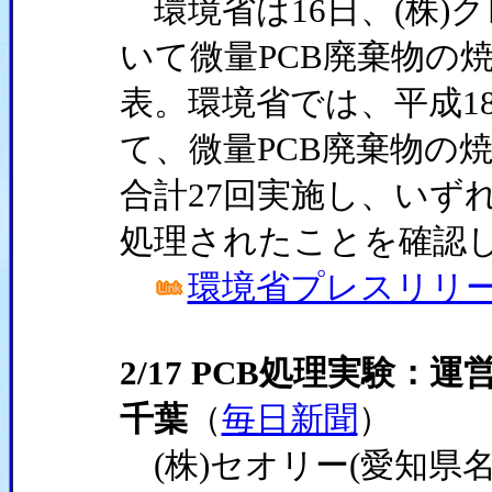
環境省は16日、(株)ク
いて微量PCB廃棄物の
表。環境省では、平成18
て、微量PCB廃棄物の
合計27回実施し、いず
処理されたことを確認
環境省プレスリリ
2/17 PCB処理実験
千葉
（
毎日新聞
）
(株)セオリー(愛知県