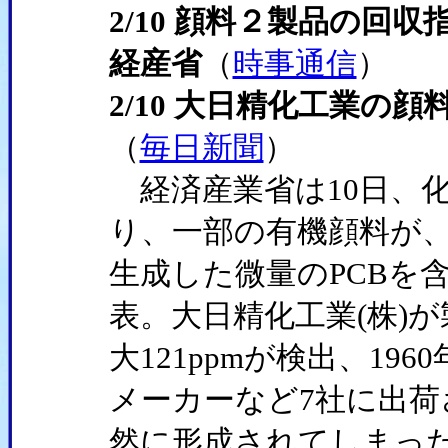
2/10 顔料２製品の回
経産省
（
時事通信
）
2/10 大日精化工業の
（
毎日新聞
）
経済産業省は10日、
り、一部の有機顔料が
生成した微量のPCBを
表。大日精化工業(株)
大121ppmが検出、19
メーカーなど7社に出荷
然に形成されてしまっ