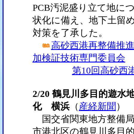
PCB汚泥盛り立て地に
状化に備え、地下土留
対策を了承した。
高砂西港再整備推進
加検証技術専門委員会
第10回高砂西
2/20 鶴見川多目的遊
化 横浜
（
産経新聞
）
国交省関東地方整備局
市港北区の鶴見川多目