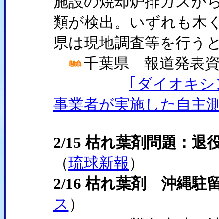
施設の焼却炉排ガスか
類が検出。いずれも木
県は現地調査等を行う
千葉県 報道発表資料 
｢ダイオキシ
事業者が実施した自主測
2/15 枯れ葉剤問題：
（
琉球新報
）
2/16 枯れ葉剤 沖縄
ス
）