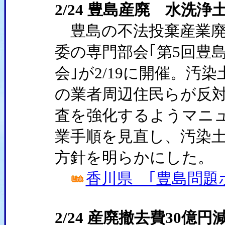
2/24 豊島産廃 水洗浄
豊島の不法投棄産業廃
委の専門部会｢第5回豊
会｣が2/19に開催。汚
の業者周辺住民らが反
査を強化するようマニ
業手順を見直し、汚染土
方針を明らかにした。
香川県 ｢豊島問題
2/24 産廃撤去費30