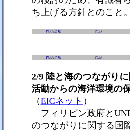
ち上げる方針とのこと
POPs全般
PCB
POPs全般
PCB
2/9 陸と海のつながり
活動からの海洋環境の
（
EICネット
）
フィリピン政府とUNE
のつながりに関する国際会議｣(G