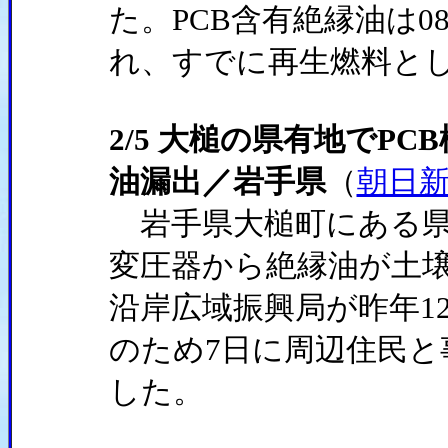
た。PCB含有絶縁油は0
れ、すでに再生燃料と
2/5 大槌の県有地でP
油漏出／岩手県
（
朝日
岩手県大槌町にある県
変圧器から絶縁油が土
沿岸広域振興局が昨年1
のため7日に周辺住民と
した。