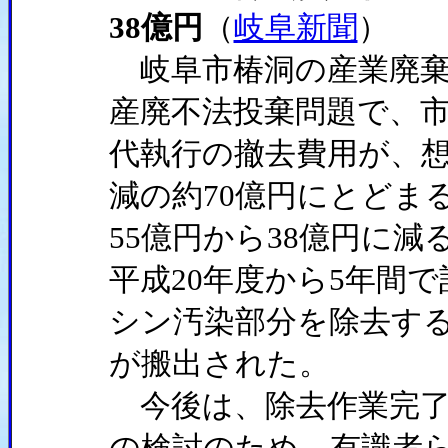
38億円
（
岐阜新聞
）
岐阜市椿洞の産業廃棄
産廃不法投棄問題で、
代執行の撤去費用が、想
減の約70億円にとどま
55億円から38億円に
平成20年度から5年間で
シン汚染部分を除去する
が搬出された。
今後は、除去作業完了
の検討のため、有識者