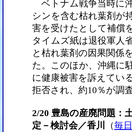
ベトナム戦争当時に沖
シンを含む枯れ葉剤が
害を受けたとして補償
タイムズ紙は退役軍人省
と枯れ葉剤の因果関係
た。このほか、沖縄に駐
に健康被害を訴えている
拒否され、約10％が調
2/20 豊島の産廃問題
定－検討会／香川
（
毎