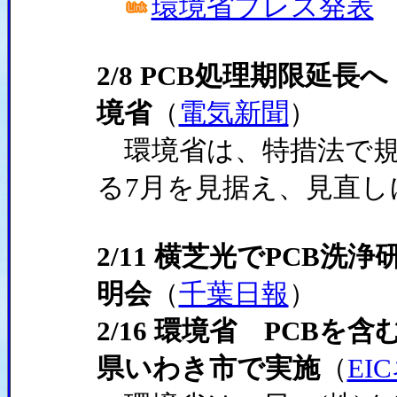
環境省プレス発表
2/8 PCB処理期限延
境省
（
電気新聞
）
環境省は、特措法で規
る7月を見据え、見直し
2/11 横芝光でPCB洗
明会
（
千葉日報
）
2/16 環境省 PCB
県いわき市で実施
（
EI