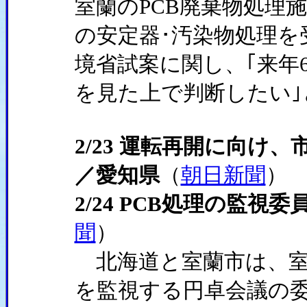
室蘭のPCB廃棄物処理
の安定器･汚染物処理
境省試案に関し、｢来年
を見た上で判断したい｣
2/23 運転再開に向け
／愛知県
（
朝日新聞
）
2/24 PCB処理の監視
聞
）
北海道と室蘭市は、室
を監視する円卓会議の