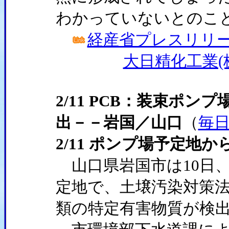
わかっていないとのこ
経産省プレスリリース(
大日精化工業(株
2/11 PCB：装束ポン
出－－岩国／山口
（
毎
2/11 ポンプ場予定地
山口県岩国市は10日
定地で、土壌汚染対策法
類の特定有害物質が検