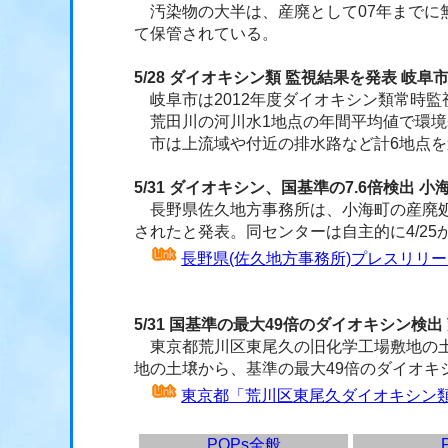
汚染物の大半は、産廃として07年までに無
て保管されている。
5/28 ダイオキシン類 監視結果を発表 岐阜
岐阜市は2012年度ダイオキシン類常時監
荒田川の河川水1地点の年間平均値で環境基準
市は上流域や付近の排水路など計6地点を
5/31 ダイオキシン、国基準の7.6倍検出 
長野県佐久地方事務所は、小海町の産廃処理施
されたと発表。同センターは自主的に4/2
長野県(佐久地方事務所)プレスリリース(5/
5/31 国基準の最大49倍のダイオキシン検
東京都荒川区東尾久の旧化学工場敷地の土
地の土壌から、基準の最大49倍のダイオ
東京都「荒川区東尾久ダイオキシン
POPs全般