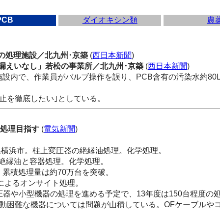
PCB
ダイオキシン類
農
若松の処理施設／北九州･京築
(
西日本新聞
)
設外漏えいなし」若松の事業所／北九州･京築
(
西日本新聞
)
施設内で、作業員がバルブ操作を誤り、PCB含有の汚染水約8
止を徹底したい｣としている。
適処理目指す
(
電気新聞
)
県横浜市。柱上変圧器の絶縁油処理。化学処理。
の絶縁油と容器処理。化学処理。
。累積処理量は約70万台を突破。
波によるオンサイト処理。
小型機器の処理を進める予定で、13年度は150台程度の
動困難な機器については問題が山積している。OFケーブルや