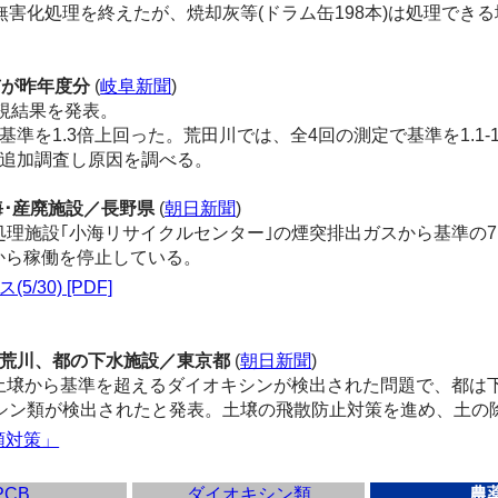
害化処理を終えたが、焼却灰等(ドラム缶198本)は処理でき
市が昨年度分
(
岐阜新聞
)
視結果を発表。
を1.3倍上回った。荒田川では、全4回の測定で基準を1.1-1
追加調査し原因を調べる。
小海･産廃施設／長野県
(
朝日新聞
)
設｢小海リサイクルセンター｣の煙突排出ガスから基準の7.6倍のダ
5から稼働を停止している。
30) [PDF]
出 荒川、都の下水施設／東京都
(
朝日新聞
)
壌から基準を超えるダイオキシンが検出された問題で、都は下
キシン類が検出されたと発表。土壌の飛散防止対策を進め、土の
類対策」
PCB
ダイオキシン類
農