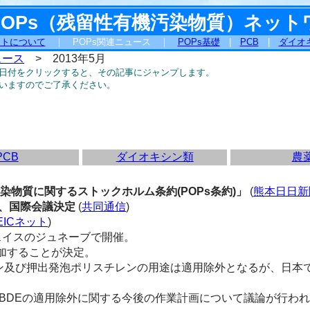
POPs（残留性有機汚染物質）ネット
ットについて
｜ POPs関連ニュース ｜
POPs基礎
|
PCB
|
ダイオ
ュース
> 2013年5月
日付をクリックすると、その記事にジャンプします。
いますのでご了承ください。
PCB
ダイオキシン類
農
汚染物質に関するストックホルム条約(POPs条約)」
(
熊本日日新
用、国際会議決定
(
共同通信
)
EICネット
)
2にスイスのジュネーブで開催。
追加することが決定。
及び押出発泡ポリスチレンの用途は適用除外となるが、日本
、BDEの適用除外に関する今後の作業計画について議論が行わ