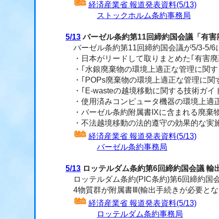
経済産業省 報道発表資料(5/13)
ストックホルム条約事務局
5/13
バーゼル条約第11回締約国会議「有
バーゼル条約第11回締約国会議が5/3-5
・日本がリードして取りまとめた｢有害廃
・｢水銀廃棄物の環境上適正な管理に関す
・｢POPs廃棄物の環境上適正な管理に関
・｢E-wasteの越境移動に関する技術
・使用済みコンピュータ機器の環境上適正
・バーゼル条約附属書IXに含まれる廃棄
・不法越境移動の法的遵守の効果的な実施を
経済産業省 報道発表資料(5/13)
バーゼル条約事務局
5/13
ロッテルダム条約第6回締約国会議 輸
ロッテルダム条約(PIC条約)第6回締約国会
4物質群が附属書Ⅲ(輸出手続きが必要とな
経済産業省 報道発表資料(5/13)
ロッテルダム条約事務局