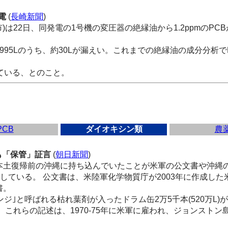
電
(
長崎新聞
)
)は22日、同発電の1号機の変圧器の絶縁油から1.2ppmのP
95Lのうち、約30Lが漏えい。これまでの絶縁油の成分分析で
ている、とのこと。
PCB
ダイオキシン類
農
も「保管」証言
(
朝日新聞
)
土復帰前の沖縄に持ち込んでいたことが米軍の公文書や沖縄
している。 公文書は、米陸軍化学物質庁が2003年に作成し
書。
ジ｣と呼ばれる枯れ葉剤が入ったドラム缶2万5千本(520万L
 これらの記述は、1970-75年に米軍に雇われ、ジョンスト