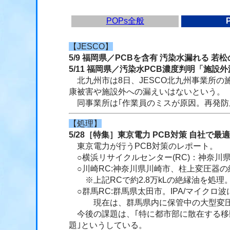
POPs全般
【JESCO】
5/9 福岡県／PCBを含有 汚染水漏れる 
5/11 福岡県／汚染水PCB濃度判明「施
北九州市は8日、JESCO北九州事業所の
康被害や施設外への漏えいはないという。
同事業所は｢作業員のミスが原因。再発防
【処理】
5/28［特集］東京電力 PCB対策 自社で最
東京電力が行うPCB対策のレポート。
○横浜リサイクルセンター(RC)：神奈川
○川崎RC:神奈川県川崎市、柱上変圧器
※上記RCで約2.8万kLの絶縁油を処理
○群馬RC:群馬県太田市。IPA/マイクロ
現在は、群馬県内に保管中の大型変圧器や
今後の課題は、｢特に都市部に散在する移
題｣というしている。