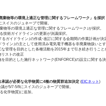
害廃棄物等の環境上適正な管理に関するフレームワーク」を採択
/6にスイスのジュネーブで開催。
棄物等の環境上適正な管理に関するフレームワーク｣が採択。
る技術ガイドライン｣の更新が決議採択。
するガイドライン｣の作成･改訂に関する会期間の作業計画が決
ガイドライン｣の主として使用済み電気電子機器を非廃棄物扱いと
な管理を目的とした各種活動を2015年まで引き続き行うこと
物リストの改正
目的とした施行ネットワーク(ENFORCE)の設立に関する
出承認が必要な化学物質に4種の物質群追加決定
(
EICネット
)
議が5/7-5/9にスイスのジュネーブで開催。
る化学物質)に追加。