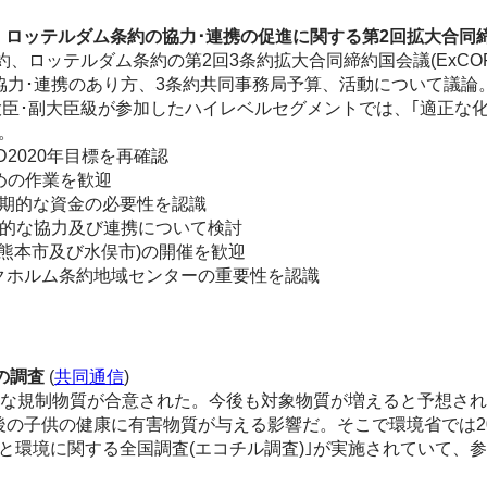
、ロッテルダム条約の協力･連携の促進に関する第2回拡大合同
、ロッテルダム条約の第2回3条約拡大合同締約国会議(ExCOPs2
協力･連携のあり方、3条約共同事務局予算、活動について議論
国の大臣･副大臣級が参加したハイレベルセグメントでは、｢適正
。
2020年目標を再確認
めの作業を歓迎
期的な資金の必要性を認識
的な協力及び連携について検討
熊本市及び水俣市)の開催を歓迎
ホルム条約地域センターの重要性を認識
の調査
(
共同通信
)
たな規制物質が合意された。今後も対象物質が増えると予想さ
子供の健康に有害物質が与える影響だ。そこで環境省では20
と環境に関する全国調査(エコチル調査)｣が実施されていて、