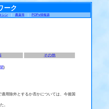
ワーク
キシン
|
農薬等
|
POPs情報源
薬
その他
聞
)
で適用除外とするか否かについては、今後国
れた。