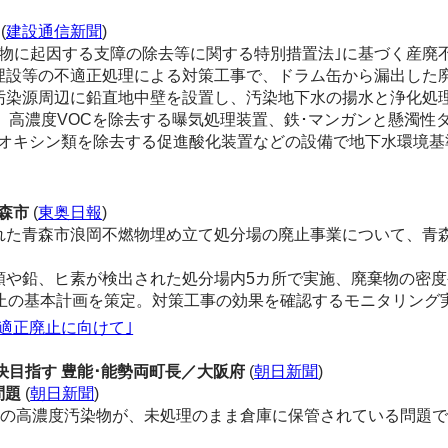
(
建設通信新聞
)
物に起因する支障の除去等に関する特別措置法｣に基づく産廃
設等の不適正処理による対策工事で、ドラム缶から漏出した廃
汚染源周辺に鉛直地中壁を設置し、汚染地下水の揚水と浄化処
は、高濃度VOCを除去する曝気処理装置、鉄･マンガンと懸濁
イオキシン類を除去する促進酸化装置などの設備で地下水環境基
青森市
(
東奥日報
)
た青森市浪岡不燃物埋め立て処分場の廃止事業について、青森
や鉛、ヒ素が検出された処分場内5カ所で実施、廃棄物の密度
止の基本計画を策定。対策工事の効果を確認するモニタリング
適正廃止に向けて｣
解決目指す 豊能･能勢両町長／大阪府
(
朝日新聞
)
問題
(
朝日新聞
)
)の高濃度汚染物が、未処理のまま倉庫に保管されている問題