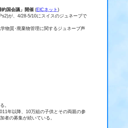
締約国会議」開催
(
EICネット
)
)が、4/28-5/10にスイスのジュネーブで
。
な化学物質･廃棄物管理に関するジュネーブ声
れる。
11年以降、10万組の子供とその両親の参
参加者の募集が続いている。