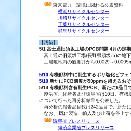
東京電力 環境に関わる公表資料
横浜リサイクルセンター
川崎リサイクルセンター
千葉リサイクルセンター
群馬リサイクルセンター
【汚染】
5/1 富士通旧須坂工場のPCB問題 4月の
富士通の旧須坂工場(長野県須坂市)の地下
工場敷地内の観測井から0.0029～0.00
5/10
有機顔料中に副生するポリ塩化ビフェ
5/10
新たにPCB濃度が50ppmを超えるお
5/14 有機顔料含有副生PCB、新たに9品目
厚労省、経産省及び環境省は10日、有機顔
について行った再分析結果を公表した。
再分析の報告品目数は242品目で、新たに5
なお、 既に製造、輸入及び出荷を停止す
環境省プレスリリース
経済産業省プレスリリース