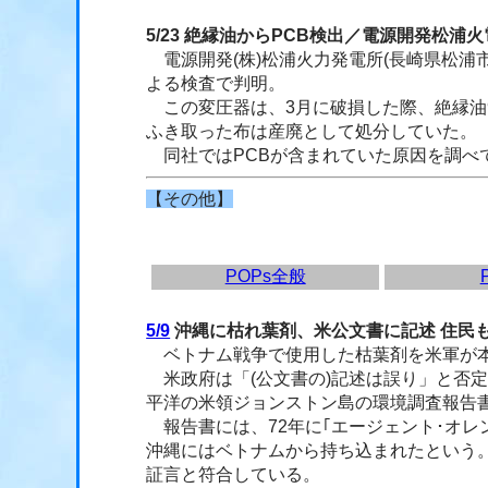
5/23 絶縁油からPCB検出／電源開発松浦火
電源開発(株)松浦火力発電所(長崎県松浦市
よる検査で判明。
この変圧器は、3月に破損した際、絶縁油9
ふき取った布は産廃として処分していた。
同社ではPCBが含まれていた原因を調べ
【その他】
POPs全般
5/9
沖縄に枯れ葉剤、米公文書に記述 住民
ベトナム戦争で使用した枯葉剤を米軍が本
米政府は「(公文書の)記述は誤り」と否定
平洋の米領ジョンストン島の環境調査報告
報告書には、72年に｢エージェント･オレン
沖縄にはベトナムから持ち込まれたという。
証言と符合している。