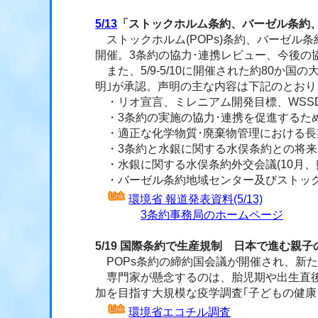
5/13
「ストックホルム条約、バーゼル条約
ストックホルム(POPs)条約、バーゼル条約
開催。3条約の協力･連携レビュー、今後の
また、5/9-5/10に開催された約80か
明｣が承認。声明の主な内容は下記のとおり
・リオ宣言、ミレニアム開発目標、WSSD
・3条約の実施の協力･連携を促進するた
・適正な化学物質･廃棄物管理における長
・3条約と水銀に関する水俣条約との将来
・水銀に関する水俣条約外交会議(10月、
・バーゼル条約地域センター及びストック
環境省 報道発表資料(5/13)
3条約事務局のホームページ
5/19 国際条約で生産規制 日本で進む親子
POPs条約の締約国会議が開催され、新
専門家が懸念するのは、胎児期や出生直後の
加を目指す大規模な疫学調査｢子どもの健康
環境省エコチル調査