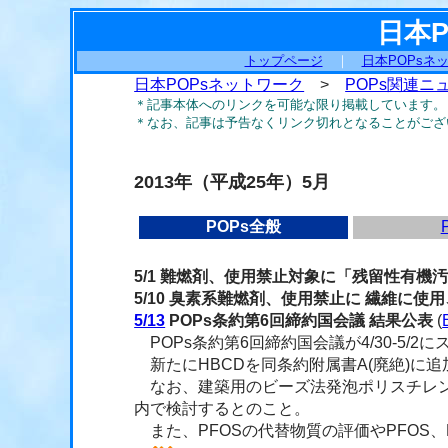
日本
トップページ
｜
日本POPsネ
日本POPsネットワーク
>
POPs関連ニ
＊記事本体へのリンクを可能な限り掲載しています。
＊なお、記事は予告なくリンク切れとなることがござ
2013年（平成25年）5月
POPs全般
5/1 難燃剤、使用禁止対象に「残留性有機
5/10 臭素系難燃剤、使用禁止に 繊維に使
5/13
POPs条約第6回締約国会議 結果公表
(
POPs条約第6回締約国会議が4/30-5/
新たにHBCDを同条約附属書A(廃絶)に
なお、建築用のビーズ法発泡ポリスチレン
内で検討するとのこと。
また、PFOSの代替物質の評価やPFOS