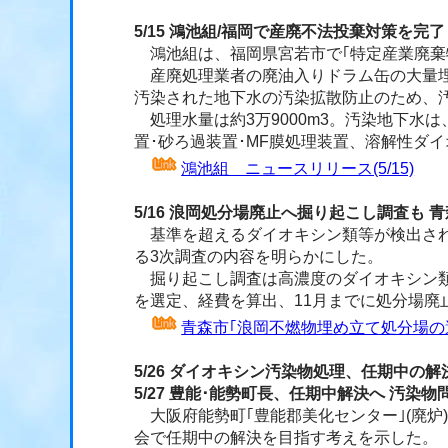
5/15 鴻池組/福岡で産廃不法投棄対策を完了
鴻池組は、福岡県宮若市で｢特定産業廃棄
産廃処理業者の廃油入りドラム缶の大量埋
汚染された地下水の汚染拡散防止のため、
処理水量は約3万9000m3。汚染地下水
置･砂ろ過装置･MF膜処理装置、溶解性ダ
鴻池組 ニュースリリース(5/15)
5/16 浪岡処分場廃止へ掘り起こし調査も 
基準を超えるダイオキシン類等が検出され
る3次調査の内容を明らかにした。
掘り起こし調査は高濃度のダイオキシン類
を選定、経費を算出、11月までに処分場廃
青森市｢浪岡不燃物埋め立て処分場の
5/26 ダイオキシン汚染物処理、任期中の
5/27 豊能･能勢町長、任期中解決へ 汚染物
大阪府能勢町｢豊能郡美化センター｣(廃炉
会で任期中の解決を目指す考えを示した。