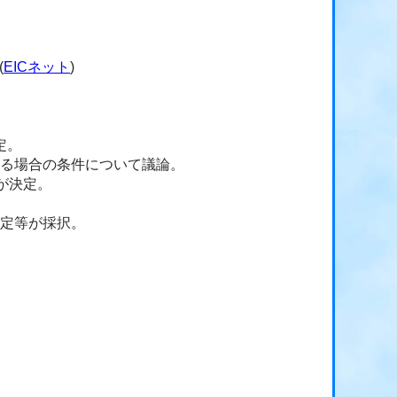
(
EICネット
)
定。
する場合の条件について議論。
が決定。
決定等が採択。