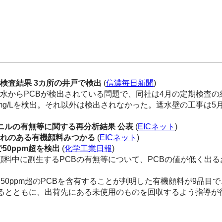
定期検査結果 3カ所の井戸で検出
(
信濃毎日新聞
)
水からPCBが検出されている問題で、同社は4月の定期検査の
05mg/Lを検出。それ以外は検出されなかった。遮水壁の工事は
ニルの有無等に関する再分析結果 公表
(
EICネット
)
それのある有機顔料みつかる
(
EICネット
)
で50ppm超を検出
(
化学工業日報
)
料中に副生するPCBの有無等について、PCBの値が低く出
0ppm超のPCBを含有することが判明した有機顔料が9品目で
るとともに、出荷先にある未使用のものを回収するよう指導が