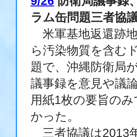
9/26
防衛局議事録、
ラム缶問題三者協
米軍基地返還跡地
ら汚染物質を含む
題で、沖縄防衛局
議事録を意見や議論
用紙1枚の要旨の
かった。
三者協議は2013年