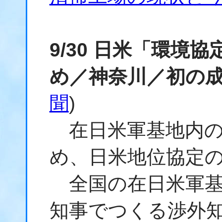
9/30 日米「環境
め／神奈川／初の成
聞
)
在日米軍基地内の
め、日米地位協定
全国の在日米軍基
知事でつくる渉外知