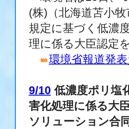
(株)（北海道苫小
規定に基づく低濃度
理に係る大臣認定
環境省報道発表資料
9/10
低濃度ポリ塩
害化処理に係る大
ソリューション合