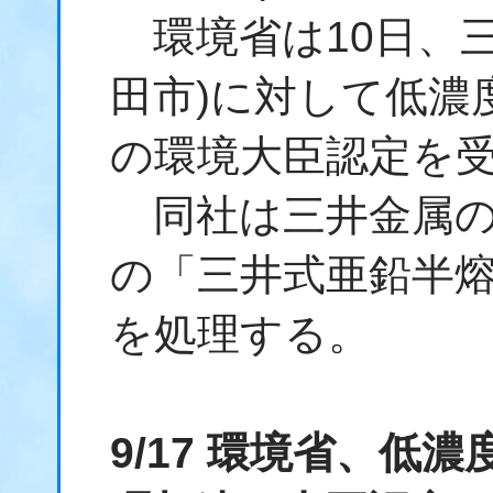
環境省は10日、三
田市)に対して低濃
の環境大臣認定を
同社は三井金属の1
の「三井式亜鉛半熔鉱炉
を処理する。
9/17 環境省、低