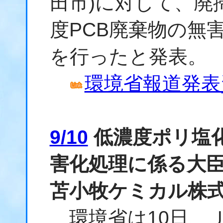
田市)に対して、廃
度PCB廃棄物の無
を行ったと発表。
環境省報道発表資料
9/10
低濃度ポリ塩
害化処理に係る大
苫小牧ケミカル株
環境省は10日、