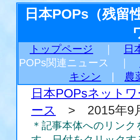
日本POPs（残
トップページ
｜
日
POPs関連ニュース ｜
キシン
|
農
日本POPsネット
ース
> 2015年9
＊記事本体へのリンク
す。日付をクリックす