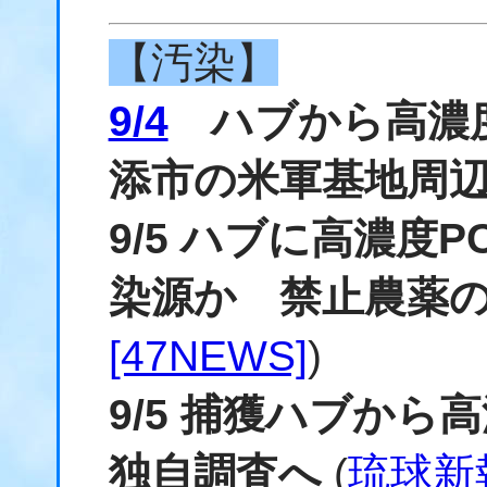
【汚染】
9/4
ハブから高濃度
添市の米軍基地周
9/5 ハブに高濃度
染源か 禁止農薬の
[47NEWS]
)
9/5 捕獲ハブから
独自調査へ
(
琉球新