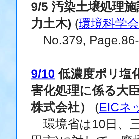
9/5 汚染土壌処理
力土木)
(
環境科学
No.379, Page.
9/10
低濃度ポリ塩
害化処理に係る大
株式会社）
(
EICネ
環境省は10日、三