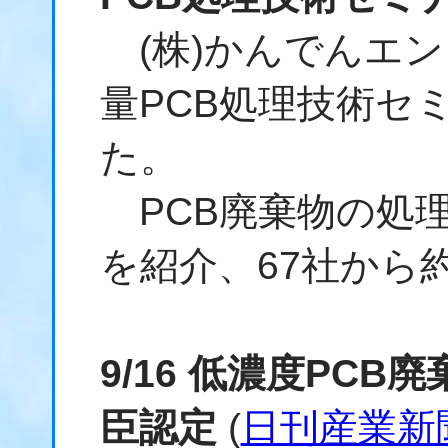
(株)かんでんエン
量PCB処理技術セ
た。
PCB廃棄物の処理
を紹介、67社から
9/16 低濃度PC
臣認定
(
日刊産業新