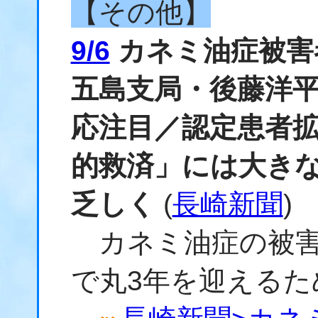
【その他】
9/6
カネミ油症被害
五島支局・後藤洋
応注目／認定患者
的救済」には大きな
乏しく
(
長崎新聞
)
カネミ油症の被害
で丸3年を迎えるた