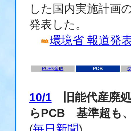
した国内実施計画
発表した。
環境省 報道発表資
POPs全般
PCB
10/1
旧能代産廃処
らPCB 基準超も
(
毎日新聞
)