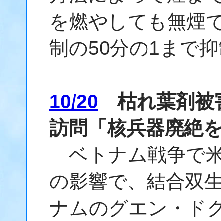
を燃やしても無煙
制の50分の1まで
10/20
枯れ葉剤被
訪問「核兵器廃絶
ベトナム戦争で米
の影響で、結合双
ナムのグエン・ドク