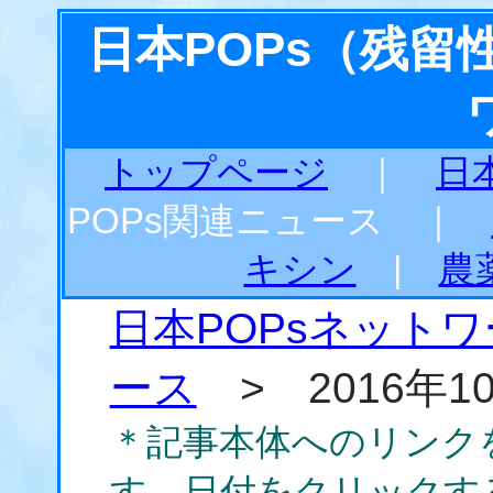
日本POPs（残
トップページ
｜
日
POPs関連ニュース ｜
キシン
|
農
日本POPsネット
ース
> 2016年1
＊記事本体へのリンク
す。日付をクリックす