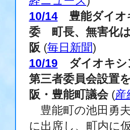
経ニュース
)
10/14
豊能ダイオ
委 町長、無害化
阪
(
毎日新聞
)
10/19
ダイオキシ
第三者委員会設置
阪・豊能町議会
(
産
豊能町の池田勇夫
に出席し、町内に