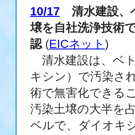
10/17
清水建設、
壌を自社洗浄技術
認
(
EICネット
)
清水建設は、ベト
キシン
）で汚染さ
術で無害化できる
汚染土壌の大半を
ベルで、
ダイオキ