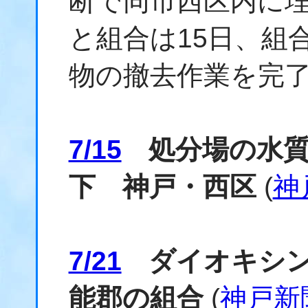
断で同市西区内に
と組合は15日、組
物の撤去作業を完
7/15
処分場の水質
下 神戸・西区
(
神
7/21
ダイオキシン
能郡の組合
(
神戸新