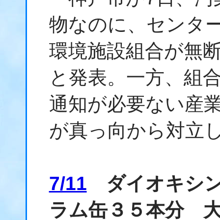
物なのに、センタ
環境施設組合が無
と発表。一方、組
通知が必要ない産
が真っ向から対立
7/11
ダイオキシン
ラム缶３５本分 