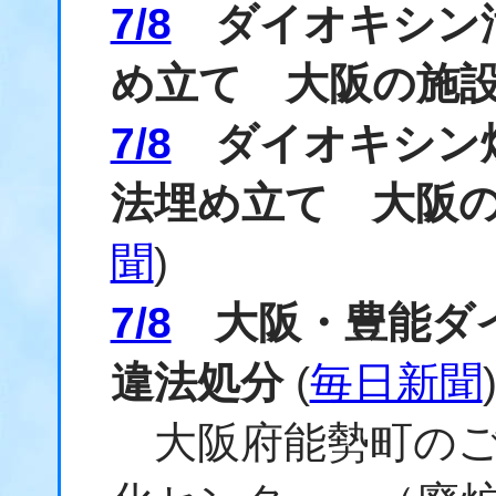
7/8
ダイオキシン汚
め立て 大阪の施
7/8
ダイオキシン焼
法埋め立て 大阪
聞
)
7/8
大阪・豊能ダイ
違法処分
(
毎日新聞
大阪府能勢町のご