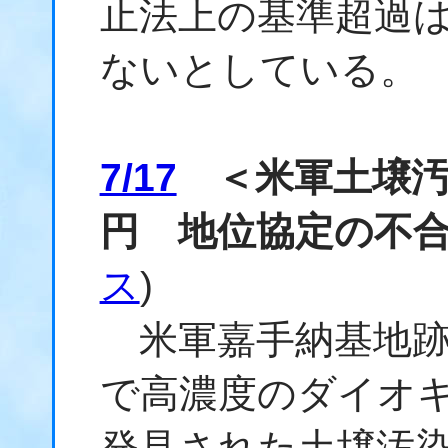
止法上の基準超過
ないとしている。
7/17
＜米軍土壌汚染
円 地位協定の不
ス
)
米軍嘉手納基地跡
で高濃度のダイオ
発見された土壌汚