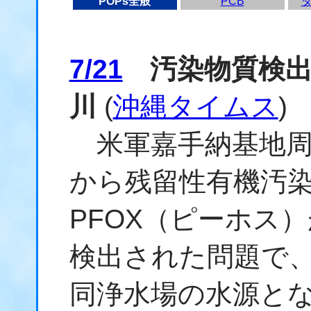
POPs全般
PCB
7/21
汚染物質検出
川
(
沖縄タイムス
)
米軍嘉手納基地周
から残留性有機汚
PFOX（ピーホス
検出された問題で、
同浄水場の水源とな