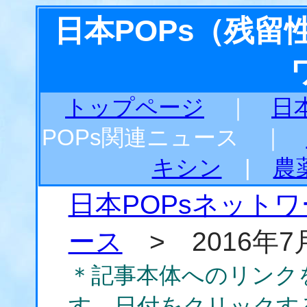
日本POPs（残
トップページ
｜
日
POPs関連ニュース ｜
キシン
|
農
日本POPsネット
ース
> 2016年7
＊記事本体へのリンク
す。日付をクリックす