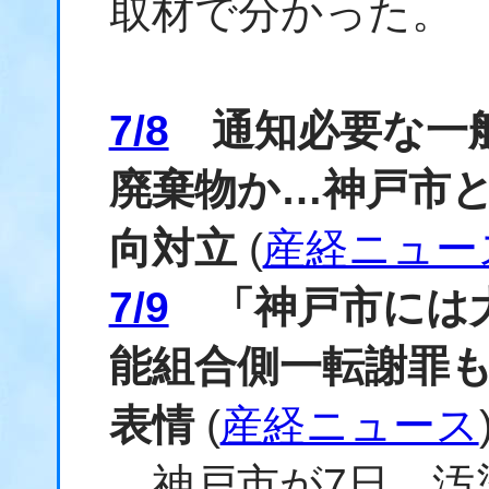
取材で分かった。
7/8
通知必要な一般
廃棄物か…神戸市
向対立
(
産経ニュー
7/9
「神戸市には大
能組合側一転謝罪
表情
(
産経ニュース
神戸市が7日、汚