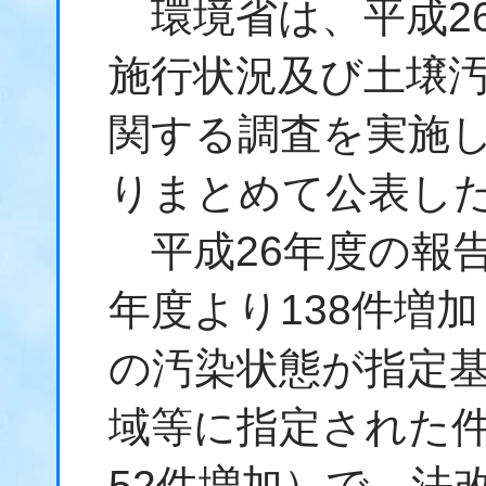
環境省は、平成2
施行状況及び
土壌
関する調査を実施
りまとめて公表し
平成26年度の報告
年度より138件増
の汚染状態が指定
域等に指定された件
52件増加）で、法