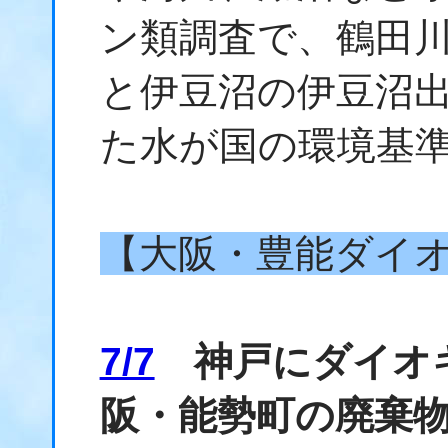
ン類調査で、鶴田
と伊豆沼の伊豆沼
た水が国の環境基
【大阪・豊能ダイ
7/7
神戸にダイオキ
阪・能勢町の廃棄