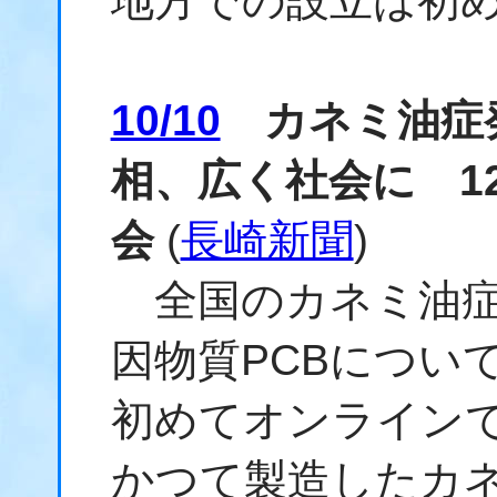
地方での設立は初
10/10
カネミ油症発
相、広く社会に 1
会
(
長崎新聞
)
全国のカネミ油症
因物質PCBについ
初めてオンラインで
かつて製造したカ