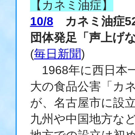
【カネミ油症】
10/8
カネミ油症5
団体発足「声上げ
(
毎日新聞
)
1968年に西日本
大の食品公害「カ
が、名古屋市に設
九州や中国地方など