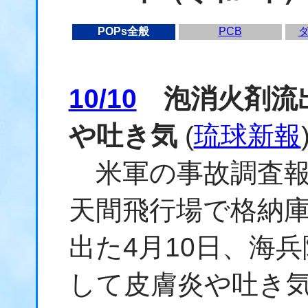
POPs全般
PCB
10/10
泡消火剤流出
や吐き気
(
琉球新報
米軍の事故調査報
天間飛行場で格納
出た4月10日、海
して皮膚炎や吐き