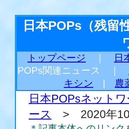
日本POPs（残
トップページ
｜
日
POPs関連ニュース ｜
キシン
|
農
日本POPsネット
ース
> 2020年1
＊記事本体へのリンク