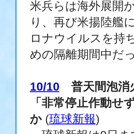
米兵らは海外展開
り、再び米揚陸艦
ロナウイルスを持
めの隔離期間中だ
10/10
普天間泡消
「非常停止作動せ
か
(
琉球新報
)