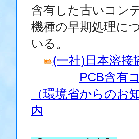
含有した古いコン
機種の早期処理に
いる。
(一社)日本溶接
PCB含有
（環境省からのお
内