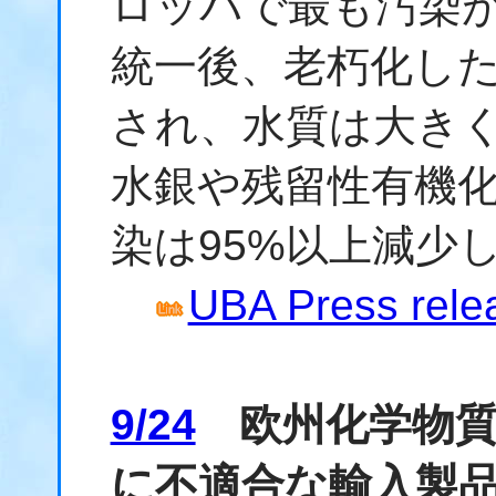
ロッパで最も汚染
統一後、老朽化し
され、水質は大き
水銀や残留性有機
染は95%以上減少
UBA Press relea
9/24
欧州化学物質庁
に不適合な輸入製