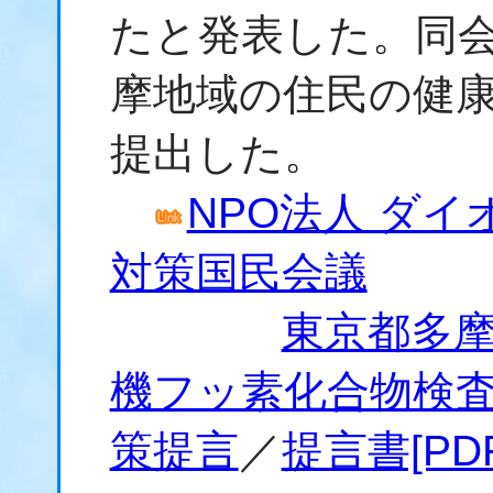
たと発表した。同
摩地域の住民の健
提出した。
NPO法人 ダ
対策国民会議
東京都多
機フッ素化合物検
策提言
／
提言書[PDF