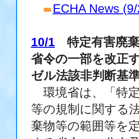
ECHA News (9/
10/1
特定有害廃棄
省令の一部を改正
ゼル法該非判断基
環境省は、「
特
等の規制に関する
棄物
等の範囲等を