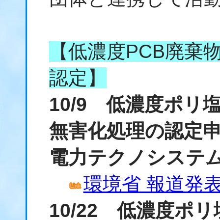
【低濃度PCB廃棄
認定】
10/9 低濃度ポ
無害化処理の認定
電力テクノシステ
環境省 報道発表資
10/22 低濃度