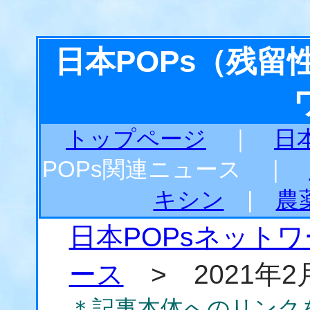
日本POPs（残
トップページ
｜
日
POPs関連ニュース ｜
キシン
|
農
日本POPsネット
ース
> 2021年2
＊記事本体へのリンク