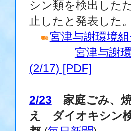
シン類を検出した
止したと発表した
宮津与謝環境組
宮津与謝
(2/17) [PDF]
2/23
家庭ごみ、焼
え ダイオキシン