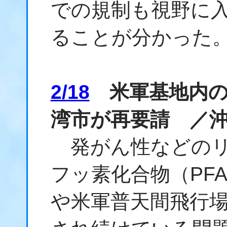
での規制も視野に
ることが分かった
2/18
米軍基地内のP
湾市が再要請 ／
発がん性などのリ
フッ素化合物（PF
や米軍普天間飛行