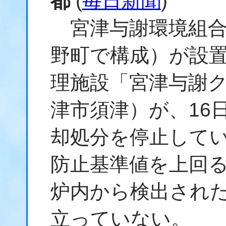
都
(
毎日新聞
)
宮津与謝環境組合
野町で構成）が設
理施設「宮津与謝
津市須津）が、16
却処分を停止して
防止基準値を上回
炉内から検出され
立っていない。