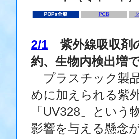
POPs全般
PCB
2/1
紫外線吸収剤の
約、生物内検出増
プラスチック製品
めに加えられる紫
「UV328」とい
影響を与える懸念