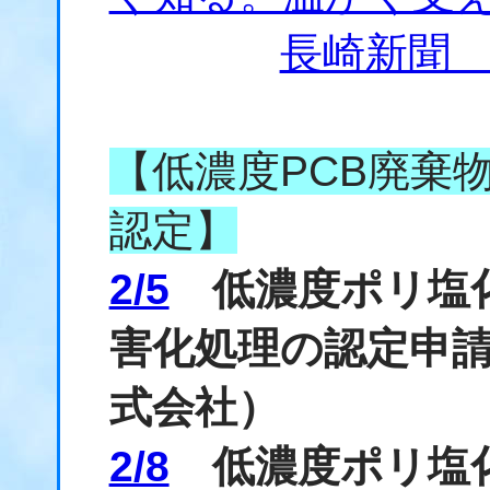
長崎新聞
【低濃度PCB廃棄
認定】
2/5
低濃度ポリ塩化
害化処理の認定申
式会社）
2/8
低濃度ポリ塩化