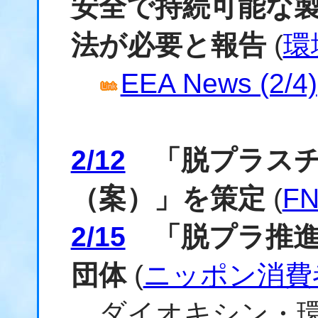
安全で持続可能な
法が必要と報告
(
環
EEA News (2/4)
2/12
「脱プラスチ
（案）」を策定
(
F
2/15
「脱プラ推進基
団体
(
ニッポン消費
ダイオキシン・環