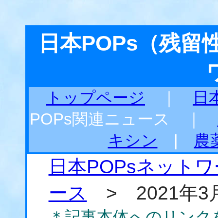
日本POPs（残
トップページ
｜
日
POPs関連ニュース ｜
キシン
|
農
日本POPsネット
ース
> 2021年3
＊記事本体へのリンク