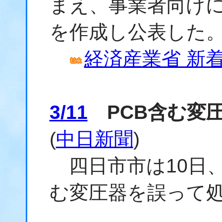
まえ、事業者向け
を作成し公表した
経済産業省 新着情
3/11
PCB含む変
(
中日新聞
)
四日市市は10日、
む変圧器を誤って