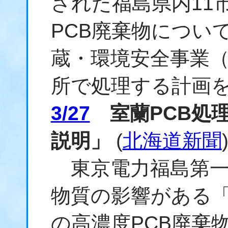
された福島県内11
PCB廃棄物につい
蔵・環境安全事業
所で処理する計画
3/27
室蘭PCB処
説明」
(
北海道新聞
東京電力福島第一
物質の影響がある
の高濃度PCB廃棄