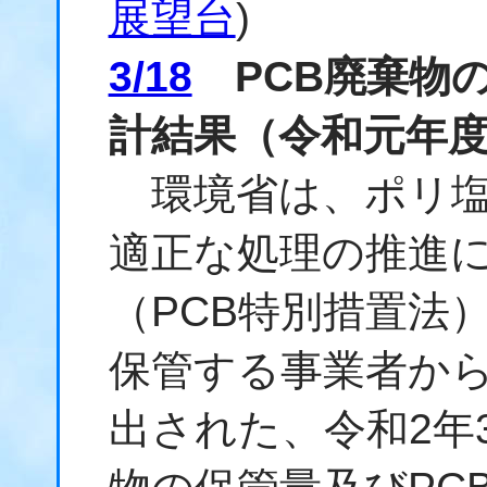
展望台
)
3/18
PCB廃棄物
計結果（令和元年
環境省は、
ポリ
適正な処理の推進
（
PCB
特別措置法
保管する事業者か
出された、令和2年