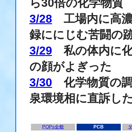
ら30倍の化学物質
3/28
工場内に高濃
録ににじむ苦闘の
3/29
私の体内に化
の顔がよぎった
3/30
化学物質の調
泉環境相に直訴し
POPs全般
PCB