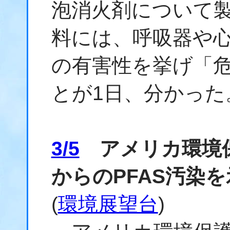
泡消火剤について
料には、呼吸器や
の有害性を挙げ「
とが1日、分かった
3/5
アメリカ環境保
からのPFAS汚染
(
環境展望台
)