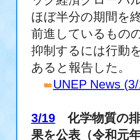
ほぼ半分の期間を
前進しているもの
抑制するには行動
あると報告した。
UNEP News (3/
3/19
化学物質の排
果を公表（令和元