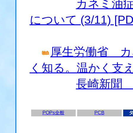
カネミ油
について (3/11) [PD
厚生労働省 カ
く知る。温かく支
長崎新聞
POPs全般
PCB