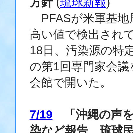
方針
(
琉球新報
)
PFASが米軍基地
高い値で検出され
18日、汚染源の特定
の第1回専門家会議
会館で開いた。
7/19
「沖縄の声を届
染など報告 琉球