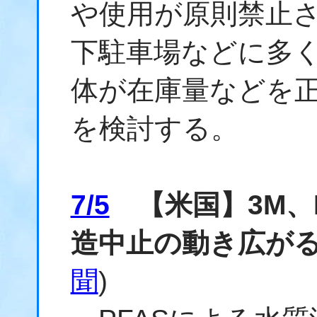
や使用が原則禁止
下駐車場などに多
体が在庫量などを
を検討する。
7/5
【米国】3M、
造中止の動き広が
聞
)