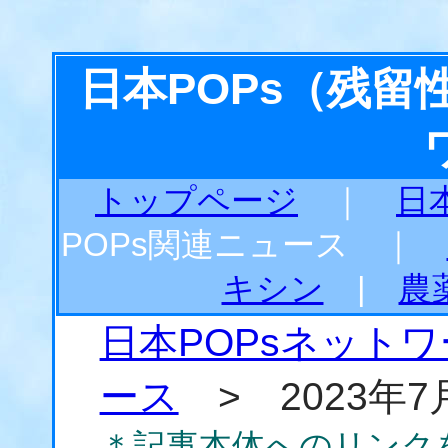
日本POPs（残
トップページ
｜
日
POPs関連ニュース ｜
キシン
|
農
日本POPsネット
ース
> 2023年7
＊記事本体へのリンク