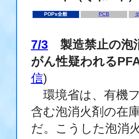
POPs全般
PCB
7/3
製造禁止の泡消
がん性疑われるPF
信
)
環境省は、有機フッ
含む泡消火剤の在
だ。こうした泡消火