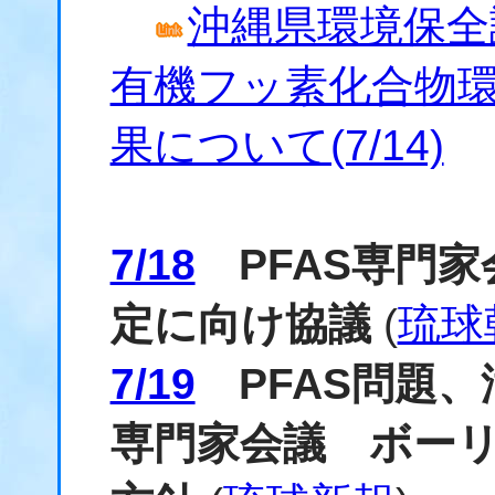
沖縄県環境保全
有機フッ素化合物
果について(7/14)
7/18
PFAS専門家
定に向け協議
(
琉球
7/19
PFAS問題、
専門家会議 ボー