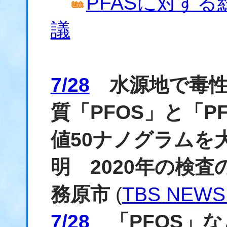
PFASに対す
議
7/28
水源地で毒性
質「PFOS」と「P
値50ナノグラムを
明 2020年の検査
務原市
(
TBS NEWS
7/28
「PFOS」