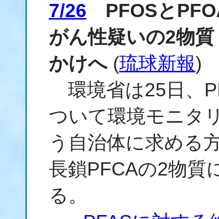
7/26
PFOSとPF
がん性疑いの2物質
かけへ
(
琉球新報
)
環境省は25日、PF
ついて環境モニタ
う自治体に求める方
長鎖PFCAの2物
る。