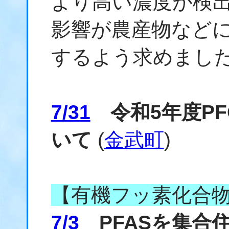
より高い濃度が検
影響が農産物など
するよう求めまし
7/31
令和5年度PF
いて
(
金武町
)
【有機フッ素化合
7/3
PFASを集合