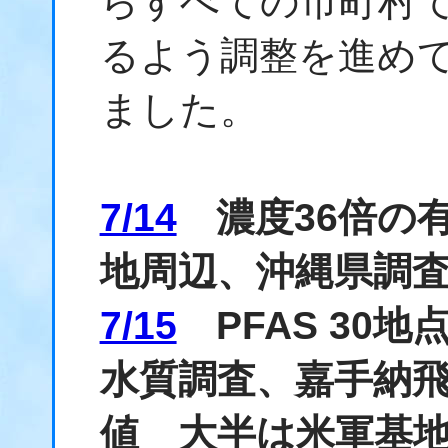
らすべての市町村
るよう調整を進め
ました。
7/14
濃度36倍の
地周辺、沖縄県調
7/15
PFAS 30
水質調査、嘉手納飛
値 大半は米軍基