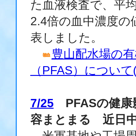
た血液検査で、平
2.4倍の血中濃度
表しました。
豊山配水場の有
（PFAS）について(7
7/25
PFASの健康
容まとまる 近日
米軍基地や工場周