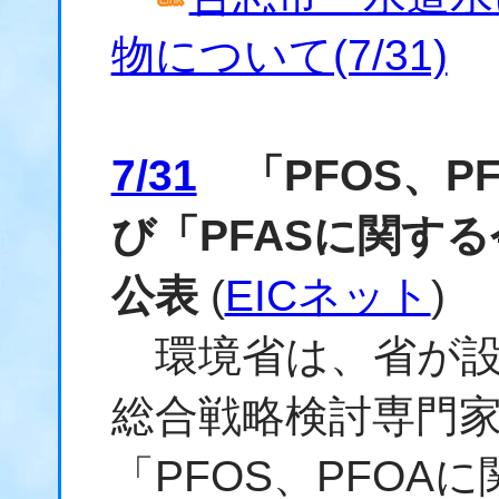
物について(7/31)
7/31
「PFOS、P
び「PFASに関す
公表
(
EICネット
)
環境省は、省が設置
総合戦略検討専門
「PFOS、PFOA