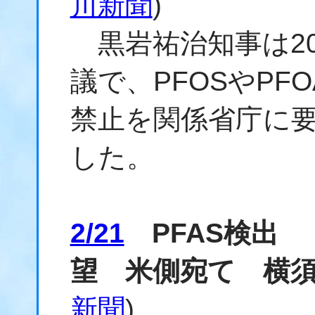
川新聞
)
黒岩祐治知事は2
議で、PFOSやPF
禁止を関係省庁に
した。
2/21
PFAS検出 
望 米側宛て 横
新聞
)