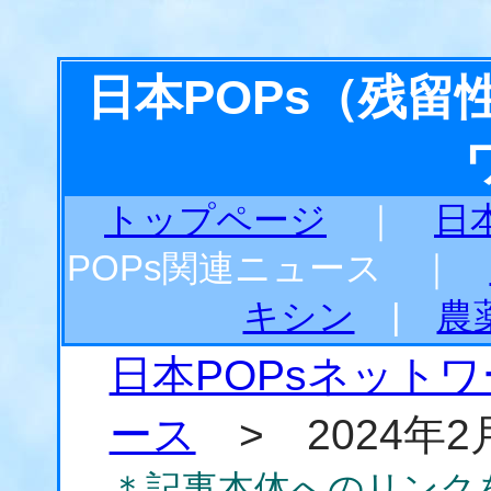
日本POPs（残
トップページ
｜
日
POPs関連ニュース ｜
キシン
|
農
日本POPsネット
ース
> 2024年2
＊記事本体へのリンク