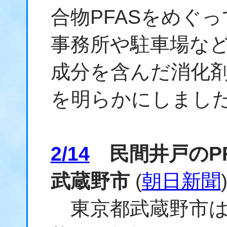
合物PFASをめぐ
事務所や駐車場など
成分を含んだ消化
を明らかにしまし
2/14
民間井戸のP
武蔵野市
(
朝日新聞
東京都武蔵野市は