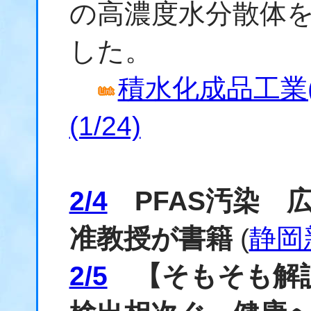
の高濃度水分散体
した。
積水化成品工業
(1/24)
2/4
PFAS汚染 
准教授が書籍
(
静岡
2/5
【そもそも解説