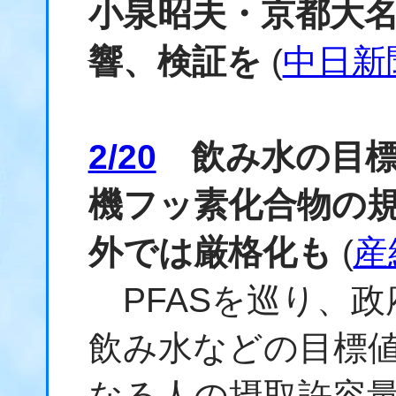
小泉昭夫・京都大
響、検証を
(
中日新
2/20
飲み水の目標
機フッ素化合物の
外では厳格化も
(
産
PFASを巡り、政
飲み水などの目標
なる人の摂取許容