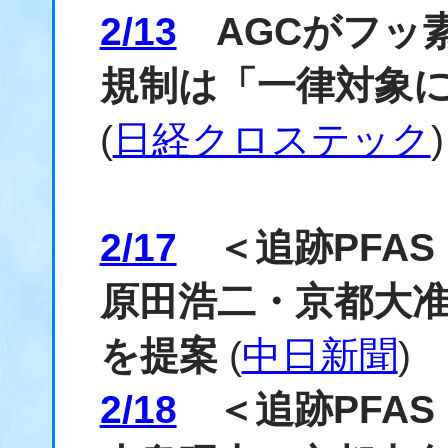
2/13
AGCがフッ素
規制は「一律対象
(
日経クロステック
)
2/17
＜追跡PFAS
原田浩二・京都大
を提案
(
中日新聞
)
2/18
＜追跡PFAS