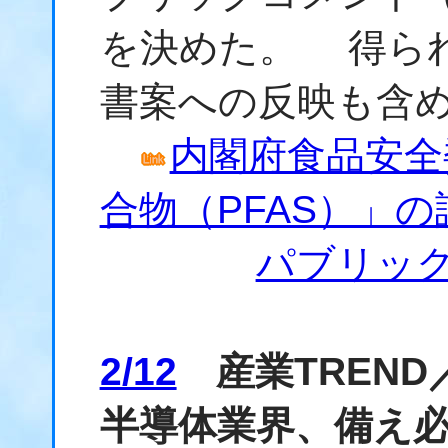
を決めた。 得ら
書案への反映も含
内閣府食品安全
合物（PFAS）」
パブリッ
2/12
産業TREN
半導体業界、備え