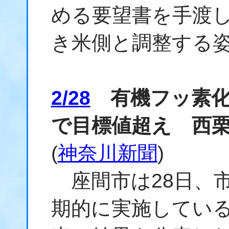
める要望書を手渡
き米側と調整する
2/28
有機フッ素化
で目標値超え 西
(
神奈川新聞
)
座間市は28日、
期的に実施しているP