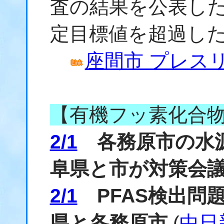
査の結果を公表した
定目標値を超過し
座間市 プレスリリー
【有機フッ素化合
2/1
各務原市の水源
阜県と市が対策会
2/1
PFAS検出問
県と各務原市
(
中日