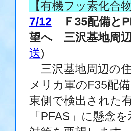
【有機フッ素化合
7/12
Ｆ35配備とP
望へ 三沢基地周
送
)
三沢基地周辺の住
メリカ軍のF35配
東側で検出された
「PFAS」に懸念