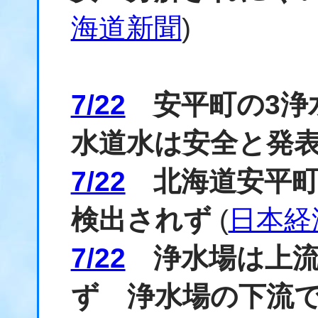
海道新聞
)
7/22
安平町の3浄水
水道水は安全と発
7/22
北海道安平町の
検出されず
(
日本経
7/22
浄水場は上流
ず 浄水場の下流