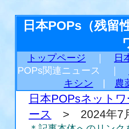
日本POPs（残
トップページ
｜
日
POPs関連ニュース ｜
キシン
|
農
日本POPsネット
ース
> 2024年7
＊記事本体へのリンク