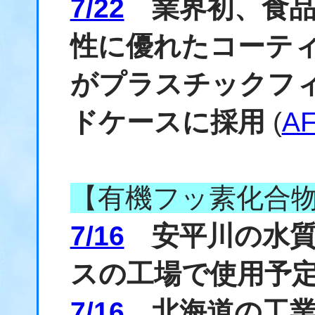
7/22
業界初、食品
性に優れたコーティ
がプラスチックフ
ドケースに採用
(
AF
【有機フッ素化合
7/16
安平川の水質検
スの工場で使用予
7/16
北海道の工業用