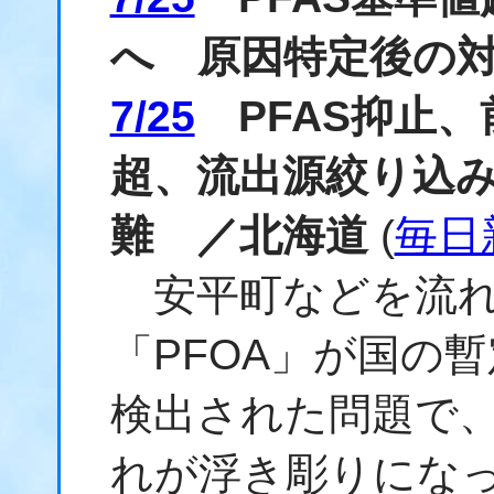
へ 原因特定後の
7/25
PFAS抑止、
超、流出源絞り込
難 ／北海道
(
毎日
安平町などを流れる
「PFOA」が国の
検出された問題で、
れが浮き彫りにな