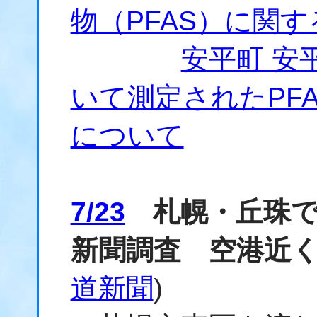
物（PFAS）に関
安平町 安
いて測定されたPF
について
7/23
札幌・丘珠でも
新聞調査 空港近く
道新聞
)