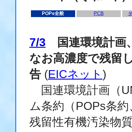
POPs全般
PCB
7/3
国連環境計画、
なお高濃度で残留
告
(
EICネット
)
国連環境計画（U
ム条約（POPs条約
残留性有機汚染物質