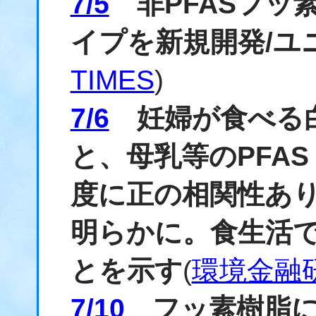
7/5
非PFASフッ
イプを新規開発/ユ
TIMES
)
7/6
妊婦が食べる白
と、母乳等のPFA
度に正の相関性あ
明らかに。食生活で
とを示す
(
環境金融研
7/10
フッ素樹脂に