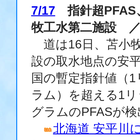
7/17
指針超PFAS
牧工水第二施設 
道は16日、苫小
設の取水地点の安
国の暫定指針値（1
ラム）を超える1リ
グラムのPFASが
北海道 安平川