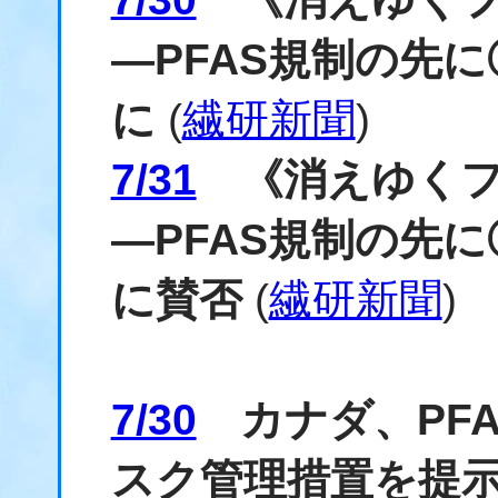
―PFAS規制の先
に
(
繊研新聞
)
7/31
《消えゆくフ
―PFAS規制の先
に賛否
(
繊研新聞
)
7/30
カナダ、PFA
スク管理措置を提