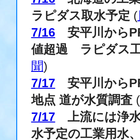
ラピダス取水予定
(
7/16
安平川からPF
値超過 ラピダス
聞
)
7/17
安平川からPF
地点 道が水質調査
(
7/17
上流には浄水
水予定の工業用水、