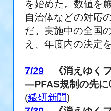
を始めた。数値を
自治体などの対応
だ。実施中の全国
え、年度内の決定
7/29
《消えゆくフ
―PFAS規制の先
(
繊研新聞
)
7/30
《消えゆくフ