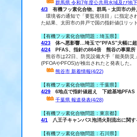
群馬県 令和7年度公共用水域及び地下
4/3
有機フッ素化合物、群馬・太田市の井
環境省の通知で「要監視項目」に指定されて
た結果、太田市の井戸で国の指針値(1リッ
【有機フッ素化合物問題：埼玉県】
4/23
体へ悪影響…埼玉で“PFAS”大幅に
4/24
PFAS、指針の864倍 熊谷の事業
熊谷市は22日、防災設備大手「能美防災」
(PFOAやPFOS)が検出されたと発表した。
熊谷市 新着情報(4/22)
【有機フッ素化合物問題：千葉県】
4/29
6地点で指針値超え 下総基地PFAS
千葉県 報道発表(4/28)
【有機フッ素化合物問題：東京都】
4/1
八王子キャンパス泡消火剤流出に関す
【有機フッ素化合物問題：石川県】