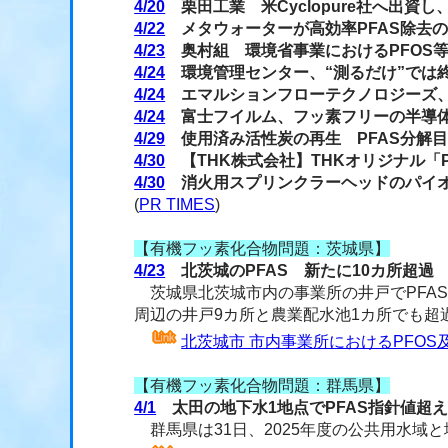
4/20
栗田工業 米Cyclopure社へ出資し
4/22
メタウォーターが高効率PFAS除去
4/23
奥村組 環境省事業におけるPFOS
4/24
環境管理センター、“測るだけ”では終
4/24
エマルションフローテクノロジーズ、5
4/24
富士フイルム、フッ素フリーの半導体
4/29
使用済み活性炭の再生 PFAS分解
4/30
【THK株式会社】THKオリジナル「
4/30
消火用スプリンクラーヘッドのパイオニ
(
PR TIMES
)
【有機フッ素化合物問題：茨城県】
4/23
北茨城のPFAS 新たに10カ所超過
茨城県北茨城市内の事業所の井戸でPFA
周辺の井戸9カ所と農業配水池1カ所でも超
北茨城市 市内事業所におけるPFO
【有機フッ素化合物問題：群馬県】
4/1
太田の地下水1地点でPFAS指針値超
群馬県は31日、2025年度の公共用水域と