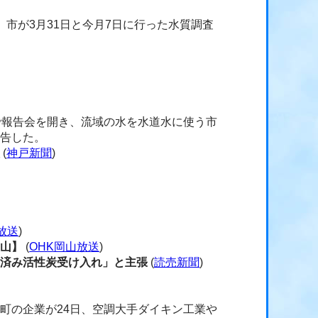
市が3月31日と今月7日に行った水質調査
で報告会を開き、流域の水を水道水に使う市
報告した。
較
(
神戸新聞
)
放送
)
岡山】
(
OHK岡山放送
)
用済み活性炭受け入れ」と主張
(
読売新聞
)
町の企業が24日、空調大手ダイキン工業や