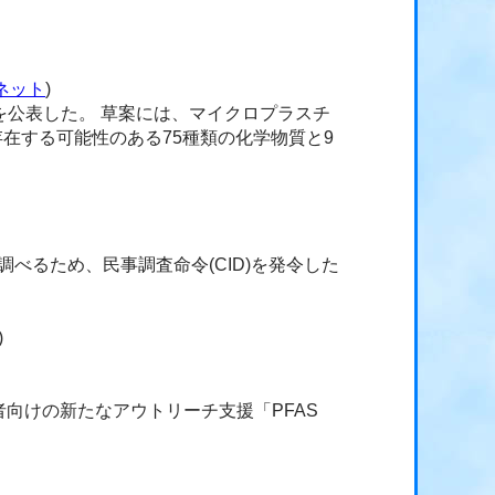
Cネット
)
案を公表した。 草案には、マイクロプラスチ
存在する可能性のある75種類の化学物質と9
べるため、民事調査命令(CID)を発令した
)
者向けの新たなアウトリーチ支援「PFAS