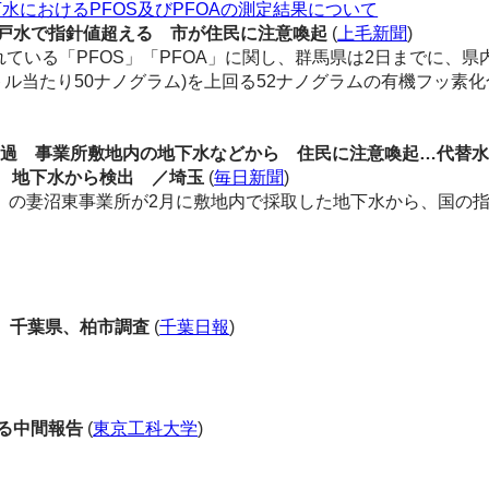
水におけるPFOS及びPFOAの測定結果について
戸水で指針値超える 市が住民に注意喚起
(
上毛新聞
)
いる「PFOS」「PFOA」に関し、群馬県は2日までに、県内
トル当たり50ナノグラム)を上回る52ナノグラムの有機フッ素
超過 事業所敷地内の地下水などから 住民に注意喚起…代替
所 地下水から検出 ／埼玉
(
毎日新聞
)
の妻沼東事業所が2月に敷地内で採取した地下水から、国の指針
 千葉県、柏市調査
(
千葉日報
)
る中間報告
(
東京工科大学
)