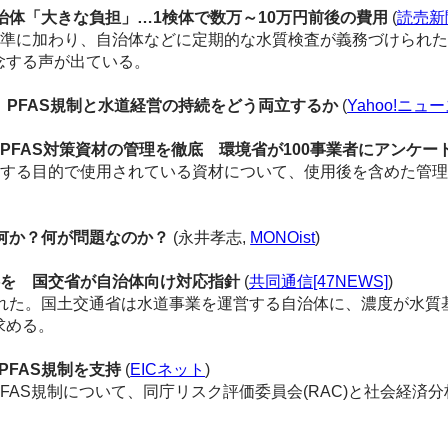
治体「大きな負担」…1検体で数万～10万円前後の費用
(
読売新
準に加わり、自治体などに定期的な水質検査が義務づけられた
念する声が出ている。
。PFAS規制と水道経営の持続をどう両立するか
(
Yahoo!ニュ
FAS対策資材の管理を徹底 環境省が100事業者にアンケー
化する目的で使用されている資材について、使用後を含めた管
とは何か？何が問題なのか？
(永井孝志,
MONOist
)
供を 国交省が自治体向け対応指針
(
共同通信[47NEWS]
)
された。国土交通省は水道事業を運営する自治体に、濃度が水質
求める。
FAS規制を支持
(
EICネット
)
FAS規制について、同庁リスク評価委員会(RAC)と社会経済分