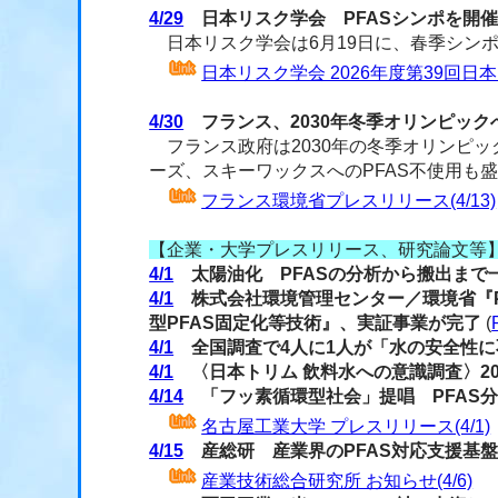
4/29
日本リスク学会 PFASシンポを開
日本リスク学会は6月19日に、春季シンポ
日本リスク学会 2026年度第39回
4/30
フランス、2030年冬季オリンピック
フランス政府は2030年の冬季オリンピッ
ーズ、スキーワックスへのPFAS不使用も
フランス環境省プレスリリース(4/13)
【企業・大学プレスリリース、研究論文等
4/1
太陽油化 PFASの分析から搬出まで
4/1
株式会社環境管理センター／環境省『P
型PFAS固定化等技術』、実証事業が完了
(
4/1
全国調査で4人に1人が「水の安全性に
4/1
〈日本トリム 飲料水への意識調査〉20
4/14
「フッ素循環型社会」提唱 PFAS
名古屋工業大学 プレスリリース(4/1)
4/15
産総研 産業界のPFAS対応支援基盤
産業技術総合研究所 お知らせ(4/6)