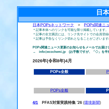
日本
日本POPsネットワーク
>
POPs関連ニ
＊記事本体へのリンクを可能な限り掲載しています。
＊記事の全文購読には、リンク先サイトでの会員登録
＊記事は予告なくリンク切れとなることがございます
POPs関連ニュース更新のお知らせをメールでお届け
→ info◇ecochemi.jp (お手数ですが、「◇」
2026年(令和8年)4月
POPs全般
P
POPs全般
P
4/1
PFAS対策実践特集 ’26
(
環境新聞
)