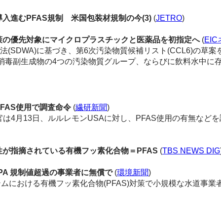
進むPFAS規制 米国包装材規制の今(3)
(
JETRO
)
の優先対象にマイクロプラスチックと医薬品を初指定へ
(
EI
法(SDWA)に基づき、第6次汚染物質候補リスト(CCL6)の草
)、消毒副生成物の4つの汚染物質グループ、ならびに飲料水中に
FAS使用で調査命令
(
繊研新聞
)
月13日、ルルレモンUSAに対し、PFAS使用の有無などを調
が指摘されている有機フッ素化合物＝PFAS
(
TBS NEWS DIG
PA 規制値超過の事業者に無償で
(
環境新聞
)
テムにおける有機フッ素化合物(PFAS)対策で小規模な水道事業