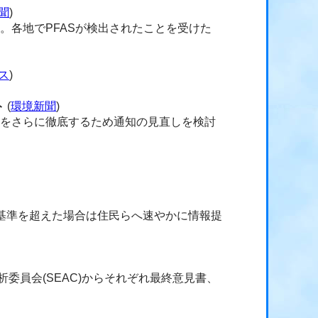
聞
)
。各地でPFASが検出されたことを受けた
ース
)
ト
(
環境新聞
)
理をさらに徹底するため通知の見直しを検討
基準を超えた場合は住民らへ速やかに情報提
析委員会(SEAC)からそれぞれ最終意見書、