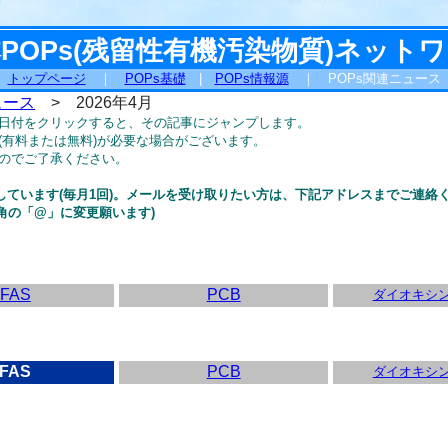
POPs(残留性有機汚染物質)ネット
トップページ
｜
POPs基礎
|
POPs情報源
｜ POPs関連ニュース
ュース
> 2026年4月
日付をクリックすると、その記事にジャンプします。
(有料または無料)が必要な場合がございます。
のでご了承ください。
しています(毎月1回)。メールを受け取りたい方は、下記アドレスまでご連絡
を半角の「@」に変更願います)
FAS
PCB
ダイオキシ
FAS
PCB
ダイオキシ