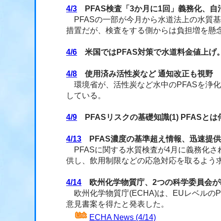
4/3
PFAS検査「3か月に1回」義務化、自
PFASの一部が今月から水道法上の水質基
措置だが、検査をする側からは負担増を懸
4/6
米国ではPFAS対策で水道料金値上げ
4/8
使用済み活性炭など 通知改正も視野 P
環境省が、活性炭など水中のPFASを浄
している。
4/9
PFASリスクの基礎知識(1) PFAS
4/13
PFAS濃度の基準超え情報、迅速提
PFASに関する水質検査が4月に義務化
供し、飲用制限などの応急対応を取るよう
4/14
欧州化学物質庁、2つの科学委員会がP
欧州化学物質庁(ECHA)は、EUレベルのP
意見書案を得たと発表した。
ECHA News (4/14)