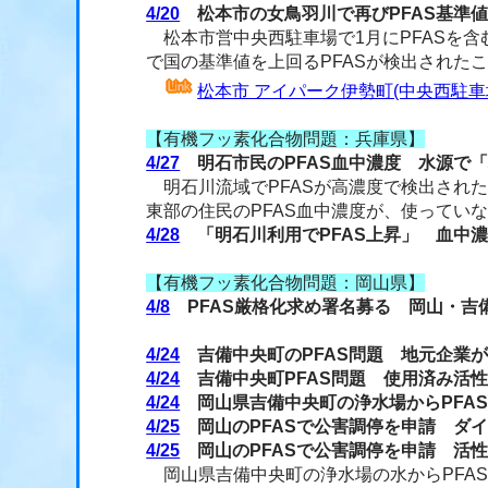
4/20
松本市の女鳥羽川で再びPFAS基準
松本市営中央西駐車場で1月にPFASを含
で国の基準値を上回るPFASが検出された
松本市 アイパーク伊勢町(中央西駐
【有機フッ素化合物問題：兵庫県】
4/27
明石市民のPFAS血中濃度 水源で
明石川流域でPFASが高濃度で検出され
東部の住民のPFAS血中濃度が、使ってい
4/28
「明石川利用でPFAS上昇」 血中
【有機フッ素化合物問題：岡山県】
4/8
PFAS厳格化求め署名募る 岡山・吉
4/24
吉備中央町のPFAS問題 地元企業
4/24
吉備中央町PFAS問題 使用済み活
4/24
岡山県吉備中央町の浄水場からPFA
4/25
岡山のPFASで公害調停を申請 ダ
4/25
岡山のPFASで公害調停を申請 活
岡山県吉備中央町の浄水場の水からPFA