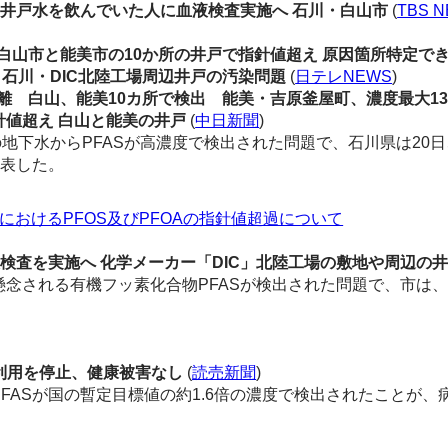
超の井戸水を飲んでいた人に血液検査実施へ 石川・白山市
(
TBS N
・白山市と能美市の10か所の井戸で指針値超え 原因箇所特定で
 石川・DIC北陸工場周辺井戸の汚染問題
(
日テレNEWS
)
離 白山、能美10カ所で検出 能美・吉原釜屋町、濃度最大13.
針値超え 白山と能美の井戸
(
中日新聞
)
地下水からPFASが高濃度で検出された問題で、石川県は20日
発表した。
)におけるPFOS及びPFOAの指針値超過について
検査を実施へ 化学メーカー「DIC」北陸工場の敷地や周辺の井
される有機フッ素化合物PFASが検出された問題で、市は、
利用を停止、健康被害なし
(
読売新聞
)
ASが国の暫定目標値の約1.6倍の濃度で検出されたことが、