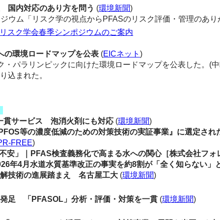
催 国内対応のあり方を問う
(
環境新聞
)
ジウム「リスク学の視点からPFASのリスク評価・管理のあ
日本リスク学会春季シンポジウムのご案内
への環境ロードマップを公表
(
EICネット
)
ク・パラリンピックに向けた環境ロードマップを公表した。(中
盛り込まれた。
】
一貫サービス 泡消火剤にも対応
(
環境新聞
)
FOS等の濃度低減のための対策技術の実証事業』に選定され
PR-FREE
)
不安」｜PFAS検査義務化で高まる水への関心［株式会社フォ
26年4月水道水質基準改正の事実を約8割が「全く知らない」
分解技術の進展踏まえ 名古屋工大
(
環境新聞
)
発足 「PFASOL」分析・評価・対策を一貫
(
環境新聞
)