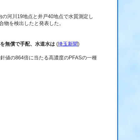
の河川19地点と井戸40地点で水質測定し
化合物を検出したと発表した。
水を無償で手配、水道水は
(
埼玉新聞
)
値の864倍に当たる高濃度のPFASの一種