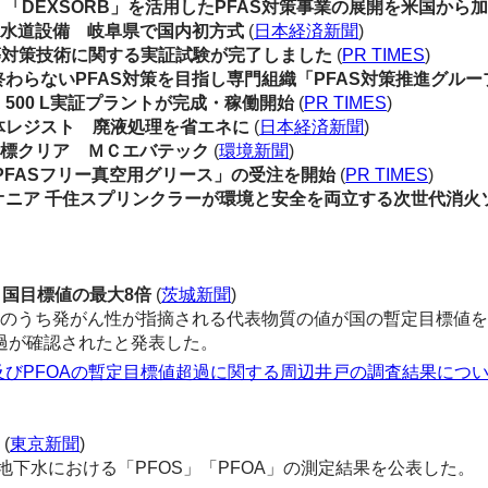
、「DEXSORB」を活用したPFAS対策事業の展開を米国から
の水道設備 岐阜県で国内初方式
(
日本経済新聞
)
等対策技術に関する実証試験が完了しました
(
PR TIMES
)
わらないPFAS対策を目指し専門組織「PFAS対策推進グルー
00 L実証プラントが完成・稼働開始
(
PR TIMES
)
レジスト 廃液処理を省エネに
(
日本経済新聞
)
目標クリア ＭＣエバテック
(
環境新聞
)
PFASフリー真空用グリース」の受注を開始
(
PR TIMES
)
ア 千住スプリンクラーが環境と安全を両立する次世代消火ソリ
 国目標値の最大8倍
(
茨城新聞
)
Sのうち発がん性が指摘される代表物質の値が国の暫定目標値を
過が確認されたと発表した。
S及びPFOAの暫定目標値超過に関する周辺井戸の調査結果につ
え
(
東京新聞
)
地下水における「PFOS」「PFOA」の測定結果を公表した。