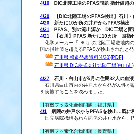
4/10
DIC北陸工場のPFAS問題 指針値
4/20
【DIC北陸工場のPFAS検出】石川
4/20
新たに10か所の井戸からPFAS検出
4/21
PFAS、別の流出源か DIC工場と距
4/21
【石川】PFAS 新たに10カ所 国指
化学メーカー「DIC」の北陸工場敷地内の
国の指針値を超えるPFASが検出されたと
石川県 報道発表資料(4/20)[PDF]
石川県 DIC株式会社北陸工場(白山市
4/27
石川・白山市が5月に住民32人の血液
石川県白山市内の井戸水から発がん性が懸念
を実施することを決めました。
【有機フッ素化合物問題：福井県】
4/1
病院の井戸水からPFASを検出…既に
国立病院機構あわら病院の井戸水から、PF
【有機フッ素化合物問題：長野県】