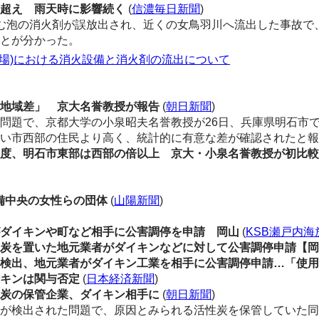
値超え 雨天時に影響続く
(
信濃毎日新聞
)
む泡の消火剤が誤放出され、近くの女鳥羽川へ流出した事故で、
ことが分かった。
車場)における消火設備と消火剤の流出について
「地域差」 京大名誉教授が報告
(
朝日新聞
)
た問題で、京都大学の小泉昭夫名誉教授が26日、兵庫県明石市
ない市西部の住民より高く、統計的に有意な差が確認されたと
濃度、明石市東部は西部の倍以上 京大・小泉名誉教授が初比
備中央の女性らの団体
(
山陽新聞
)
がダイキンや町など相手に公害調停を申請 岡山
(
KSB瀬戸内海
性炭を置いた地元業者がダイキンなどに対して公害調停申請【
S検出、地元業者がダイキン工業を相手に公害調停申請…「使
イキンは関与否定
(
日本経済新聞
)
性炭の保管企業、ダイキン相手に
(
朝日新聞
)
Sが検出された問題で、原因とみられる活性炭を保管していた同