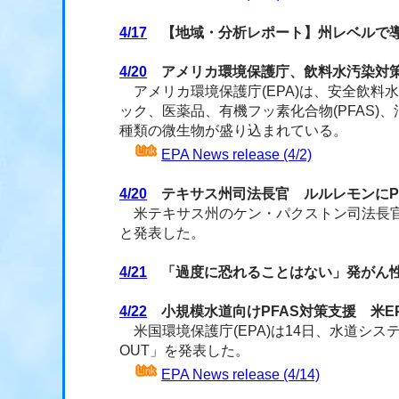
4/17
【地域・分析レポート】州レベルで導入
4/20
アメリカ環境保護庁、飲料水汚染対策
アメリカ環境保護庁(EPA)は、安全飲料水
ック、医薬品、有機フッ素化合物(PFAS
種類の微生物が盛り込まれている。
EPA News release (4/2)
4/20
テキサス州司法長官 ルルレモンにP
米テキサス州のケン・パクストン司法長官は4
と発表した。
4/21
「過度に恐れることはない」発がん性
4/22
小規模水道向けPFAS対策支援 米E
米国環境保護庁(EPA)は14日、水道シス
OUT」を発表した。
EPA News release (4/14)