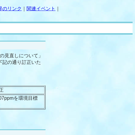
界のリンク
｜
関連イベント
｜
準の見直しについて」
、下記の通り訂正いた
正
.07ppmを環境目標