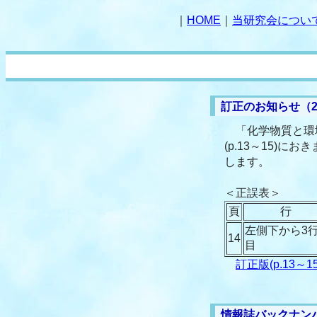
｜
HOME
｜
当研究会につい
訂正のお知らせ（2
「化学物質と環境」
(p.13～15
します。
＜正誤表＞
頁
行
左側下から3
14
目
訂正版(p.13～15
情報誌バックナン