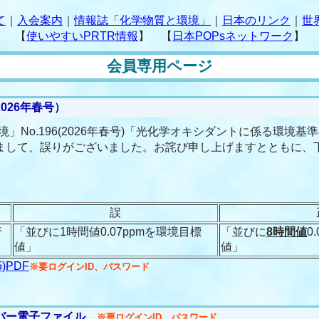
て
｜
入会案内
｜
情報誌「化学物質と環境」
｜
日本のリンク
｜
世
【
使いやすいPRTR情報
】 【
日本POPsネットワーク
】
会員専用ページ
026年春号）
No.196(2026年春号)「光化学オキシダントに係る環境基
)におきまして、誤りがございました。お詫び申し上げますとともに
誤
行
「並びに1時間値0.07ppmを環境目標
「並びに
8時間値
0
値」
値」
)PDF
※要ログインID、パスワード
バー電子ファイル
※要ログインID、パスワード